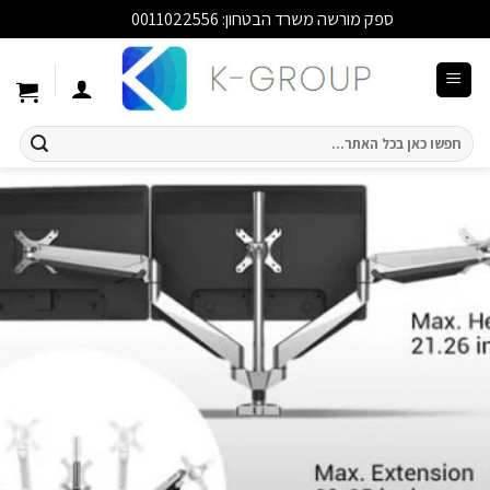
ספק מורשה משרד הבטחון: 0011022556
סגור
Ski
t
conten
חיפוש
עבור: