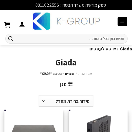
ספק מורשה משרד הבטחון: 0011022556
סגור
Ski
t
conten
חיפוש
עבור:
Giada דיירקט לעסקים
Giada
עמוד הבית
/
מוצרים המתויגים “GIADA”
סנן