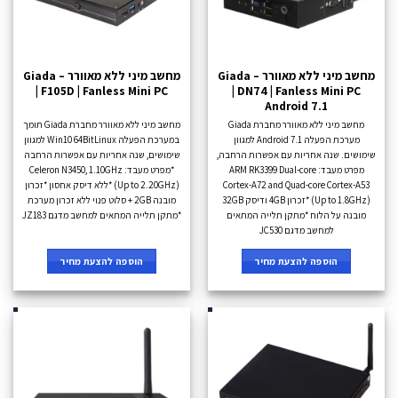
מחשב מיני ללא מאוורר – Giada
מחשב מיני ללא מאוורר – Giada
| F105D | Fanless Mini PC
| DN74 | Fanless Mini PC
Android 7.1
מחשב מיני ללא מאוורר מחברת Giada
מחשב מיני ללא מאוורר מחברת Giada תומך
מערכת הפעלה Android 7.1 למגוון
במערכת הפעלה Win10 64BitLinux למגוון
שימושים. שנה אחריות עם אפשרות הרחבה,
שימושים, שנה אחריות עם אפשרות הרחבה
מפרט מעבד: ARM RK3399 Dual-core
*מפרט מעבד: Celeron N3450, 1.10GHz
Cortex-A72 and Quad-core Cortex-A53
(Up to 2.20GHz) *ללא דיסק אחסון *זכרון
(Up to 1.8GHz) *זכרון 4GB ודיסק 32GB
מובנה 2GB + סלוט פנוי ללא זכרון מערכת
מובנה על הלוח *מתקן תלייה המתאים
*מתקן תלייה המתאים למחשב מדגם JZ183
למחשב מדגם JC530
הוספה להצעת מחיר
הוספה להצעת מחיר