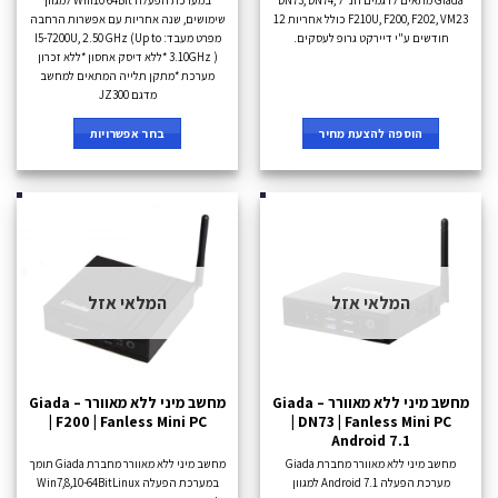
Giada מתאים לדגמים הנ"ל DN73, DN74,
במערכת הפעלה Win10 64Bit למגוון
F210U, F200, F202, VM23 כולל אחריות 12
שימושים, שנה אחריות עם אפשרות הרחבה
חודשים ע"י דיירקט גרופ לעסקים.
מפרט מעבד: I5-7200U, 2.50 GHz (Up to
3.10GHz ) *ללא דיסק אחסון *ללא זכרון
מערכת *מתקן תלייה המתאים למחשב
מדגם JZ300
הוספה להצעת מחיר
בחר אפשרויות
המלאי אזל
המלאי אזל
מחשב מיני ללא מאוורר – Giada
מחשב מיני ללא מאוורר – Giada
| F200 | Fanless Mini PC
| DN73 | Fanless Mini PC
Android 7.1
מחשב מיני ללא מאוורר מחברת Giada
מחשב מיני ללא מאוורר מחברת Giada תומך
מערכת הפעלה Android 7.1 למגוון
במערכת הפעלה Win7,8,10-64BitLinux