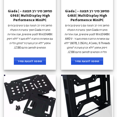
מחשב מיני רב תצוגה – Giada |
מחשב מיני רב תצוגה – Giada |
G968 | MultiDisplay High
G468 | MultiDisplay High
Performence MiniPC
Performence MiniPC
מחשב מיני רב תצוגה עם ביצועים גבוהים
מחשב מיני רב תצוגה עם ביצועים גבוהים
מחברת Giada תומך במערכת הפעלה
מחברת Giada תומך במערכת הפעלה
Win10 64Bit למגוון שימושים, שנה אחריות
Win10 64Bit למגוון שימושים, שנה אחריות
עם אפשרות הרחבה מפרט מעבד: AMD V-
עם אפשרות הרחבה *ללא מעבד *ללא דיסק
1807B, 3.35GHz, 4 Cores / 8 Threads *ללא
אחסון *ללא זכרון מערכת *מתקן תלייה
דיסק אחסון *ללא זכרון מערכת *מתקן
המתאים למחשב מדגם JZ300
תלייה המתאים למחשב מדגם JZ300
הוספה להצעת מחיר
הוספה להצעת מחיר