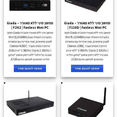
מחשב מיני ללא מאוורר – Giada
מחשב מיני ללא מאוורר – Giada
| F202 | Fanless Mini PC
| F110D | Fanless Mini PC
מחשב מיני ללא מאוורר מחברת Giada תומך
מחשב מיני ללא מאוורר מחברת Giada תומך
במערכת הפעלה Win78.110 64BitLinux
במערכת הפעלה Win7,8,10-64BitLinux
למגוון שימושים, שנה אחריות עם אפשרות
למגוון שימושים, שנה אחריות עם אפשרות
הרחבה מפרט מעבד: Celeron J1900,
הרחבה מפרט מעבד: Celeron N2807,
2.00GHz (Up to 2.42GHz ) *ללא זכרון
1.58GHz (Up to 2.16GHz ) *זכרון 2GB
מערכת *ללא דיסק אחסון *מתקן תלייה
מובנה על הלוח *ללא דיסק אחסון *מתקן
המתאים למחשב מדגם JZ183
תלייה המתאים למחשב מדגם JC530
הוספה להצעת מחיר
הוספה להצעת מחיר