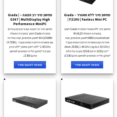
מחשב מיני ללא מאוורר – Giada
מחשב מיני רב תצוגה – Giada |
G367 | MultiDisplay High
| F210U | Fanless Mini PC
Performence MiniPC
מחשב מיני ללא מאוורר מחברת Giada תומך
מחשב מיני רב תצוגה עם ביצועים גבוהים
במערכת הפעלה Win8,10
מחברת Giada תומך במערכת הפעלה
64BitLinuxAndroid למגוון שימושים, שנה
Win10 64Bit למגוון שימושים, שנה אחריות
אחריות עם אפשרות הרחבה מפרט מעבד:
עם אפשרות הרחבה מפרט מעבד: I3-7100U,
Atom Z8350, 1.44 GHz (up to 1.92 GHz)
2.40 GHz *ללא דיסק אחסון *ללא זכרון
*זכרון 2GB ודיסק 32GB מובנה על הלוח
מערכת *מתקן תלייה המתאים למחשב
*מתקן תלייה המתאים למחשב מדגם JC530
מדגם JZ300
הוספה להצעת מחיר
הוספה להצעת מחיר