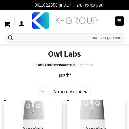
ספק מורשה משרד הבטחון: 0011022556
סגור
Ski
t
conten
חיפוש
עבור:
Owl Labs
עמוד הבית
/
מוצרים המתויגים “OWL LABS”
סנן
המלאי אזל
המלאי אזל