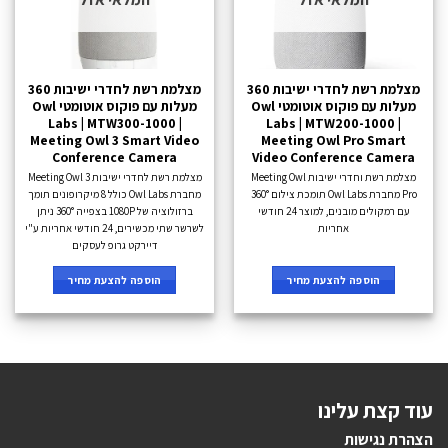
מצלמת רשת לחדרי ישיבות 360
מצלמת רשת לחדרי ישיבות 360
מעלות עם פוקוס אוטומטי Owl
מעלות עם פוקוס אוטומטי Owl
Labs | MTW300-1000 |
Labs | MTW200-1000 |
Meeting Owl 3 Smart Video
Meeting Owl Pro Smart
Conference Camera
Video Conference Camera
מצלמת רשת וחדרי ישיבות Meeting Owl
מצלמת רשת לחדרי ישיבות Meeting Owl 3
Pro מחברת Owl Labs תומכת צילום 360°
מחברת Owl Labs כולל 8 מיקרופונים תומך
עם רמקולים מובנים, למוצר 24 חודשי
ברזולוציה של 1080P בצפייה 360° ניתן
אחריות
לשרשר שתי מכשירים, 24 חודשי אחריות ע"י
דיירקט גרופ לעסקים
הוספה להצעת מחיר
הוספה להצעת מחיר
עוד קצת עלינו
הצהרת נגישות