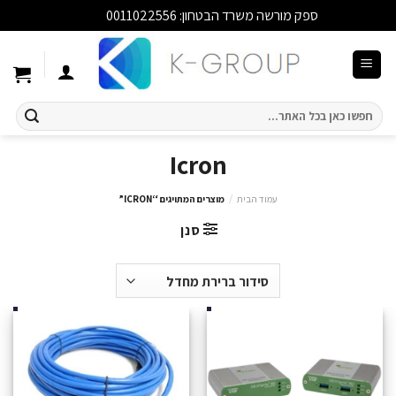
ספק מורשה משרד הבטחון: 0011022556
סגור
Ski
t
conten
חיפוש
עבור:
Icron
עמוד הבית
/
מוצרים המתויגים “ICRON”
סנן