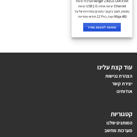
Ranger 2301GE-LAN Icron מערכת יציאת
Ethernet יציאה אחת ו USB 2.0 יציאה
נוספת, תומך בקצבי נתונים במהירות של עד
480 Mbps ועוד, כולל 12 חודשי אחריות.
הוספה להצעת מחיר
עוד קצת עלינו
הצהרת נגישות
יצירת קשר
אודותינו
קטגוריות
ה
מותגים ש
לנו
מערכות מחשב