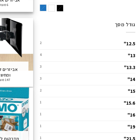
6 מוצרים
כחול
שחור
לבן
גודל מסך
12.5"
2
13"
4
13.3"
3
אביזרים ל
ומחשב
14"
3
147 מוצרים
15"
2
15.6"
1
16"
1
19"
1
21.5"
1
מדבקות ל