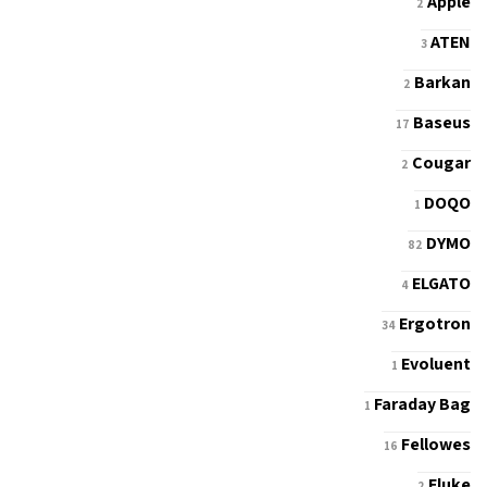
Apple
2
ATEN
3
Barkan
2
Baseus
17
Cougar
2
DOQO
1
DYMO
82
ELGATO
4
Ergotron
34
Evoluent
1
Faraday Bag
1
Fellowes
16
Fluke
2