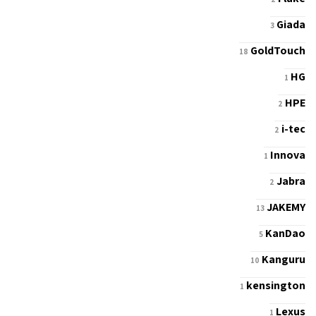
Giada
3
GoldTouch
18
HG
1
HPE
2
i-tec
2
Innova
1
Jabra
2
JAKEMY
13
KanDao
5
Kanguru
10
kensington
1
Lexus
1