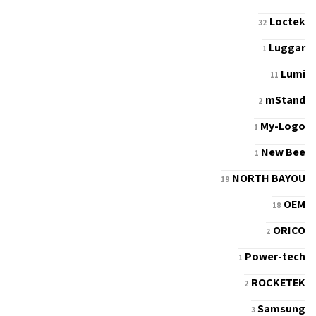
Loctek
32
Luggar
1
Lumi
11
mStand
2
My-Logo
1
New Bee
1
NORTH BAYOU
19
OEM
18
ORICO
2
Power-tech
1
ROCKETEK
2
Samsung
3