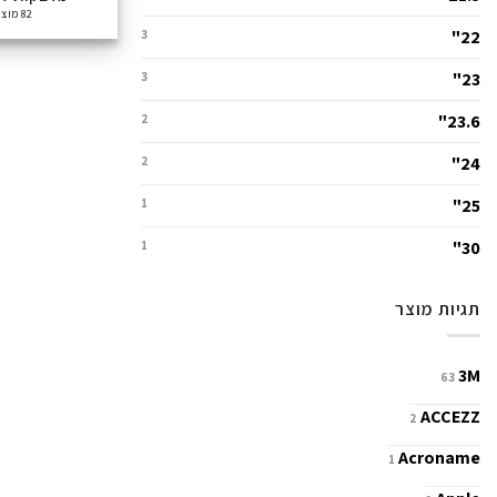
82 מוצרים
22"
3
23"
3
23.6"
2
24"
2
25"
1
30"
1
תגיות מוצר
3M
63
ACCEZZ
2
Acroname
1