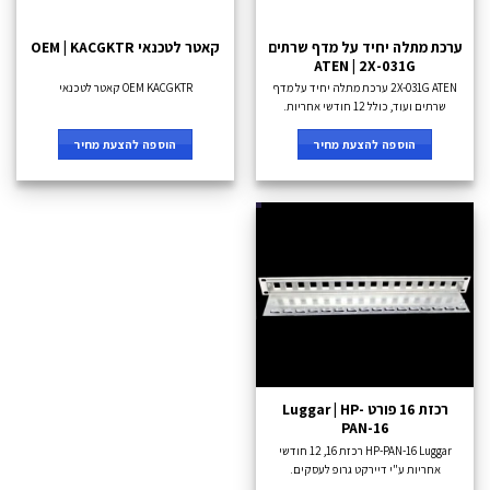
ערכת מתלה יחיד על מדף שרתים
קאטר לטכנאי OEM | KACGKTR
ATEN | 2X-031G
2X-031G ATEN ערכת מתלה יחיד על מדף
OEM KACGKTR קאטר לטכנאי
שרתים ועוד, כולל 12 חודשי אחריות.
הוספה להצעת מחיר
הוספה להצעת מחיר
רכזת 16 פורט Luggar | HP-
PAN-16
HP-PAN-16 Luggar רכזת 16, 12 חודשי
אחריות ע"י דיירקט גרופ לעסקים.