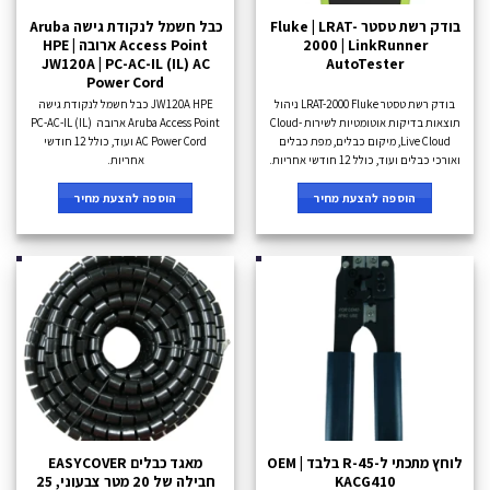
בודק רשת טסטר Fluke | LRAT-
כבל חשמל לנקודת גישה Aruba
2000 | LinkRunner
Access Point ארובה HPE |
JW120A | PC-AC-IL (IL) AC
AutoTester
Power Cord
בודק רשת טסטר LRAT-2000 Fluke ניהול
JW120A HPE כבל חשמל לנקודת גישה
תוצאות בדיקות אוטומטיות לשירות Cloud-
Aruba Access Point ארובה PC-AC-IL (IL)
Live Cloud, מיקום כבלים, מפת כבלים
AC Power Cord ועוד, כולל 12 חודשי
ואורכי כבלים ועוד, כולל 12 חודשי אחריות.
אחריות.
הוספה להצעת מחיר
הוספה להצעת מחיר
לוחץ מתכתי ל-R-45 בלבד OEM |
מאגד כבלים EASYCOVER
KACG410
חבילה של 20 מטר צבעוני, 25