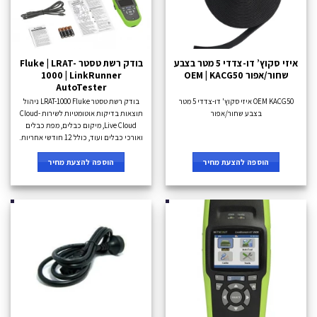
איזי סקוץ’ דו-צדדי 5 מטר בצבע
בודק רשת טסטר Fluke | LRAT-
שחור/אפור OEM | KACG50
1000 | LinkRunner
AutoTester
OEM KACG50 איזי סקוץ' דו-צדדי 5 מטר
בודק רשת טסטר LRAT-1000 Fluke ניהול
בצבע שחור/אפור
תוצאות בדיקות אוטומטיות לשירות Cloud-
Live Cloud, מיקום כבלים, מפת כבלים
ואורכי כבלים ועוד, כולל 12 חודשי אחריות.
הוספה להצעת מחיר
הוספה להצעת מחיר