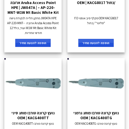
/כחול OEM | KACG8017
Aruba Access Point ארובה
HPE | JW047A | – AP-220-
MNT-W1W Mt Basic White Kit
OEM KACG8017 מקלף סיב אופטי F.O
JW047A HPE מתקן תלייה לנקודת גישה
"סליטר" /כחול
Aruba Access Point ארובה - AP-220-MNT-
W1W Mt Basic White Kit ועוד, כולל 12
חודשי אחריות.
הוספה להצעת מחיר
הוספה להצעת מחיר
נועץ קרונה טורבו מותג גרמני
נועץ קרונה טורבו מותג סיני
OEM | KACG408TT
OEM | KACG408TG
נועץ קרונה טורבו OEM KACG408TG
נועץ קרונה טורבו OEM KACG408TT