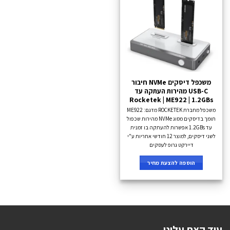
משכפל דיסקים NVMe חיבור
USB-C מהירות העתקה עד
Rocketek | ME922 | 1.2GBs
משכפל מחברת ROCKETEK מדגם: ME922
תומך בדיסקים מסוג NVMe מהירות שכפול
עד 1.2GBs אפשרות להעתקה בו זמנית
לשני דיסקים, למוצר 12 חודשי אחריות ע"י
דיירקט גרופ לעסקים
הוספה להצעת מחיר
עוד קצת עלינו