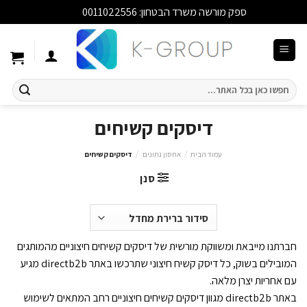
ספק מורשה משרד הבטחון: 0011022556
סגור
Ski
t
conten
חיפוש
עבור:
דיסקים קשיחים
עמוד הבית
/
אחסון נתונים
/
דיסקים קשיחים
סנן
חברתנו מייבאת ומשווקת מורשית של דיסקים קשיחים חיצוניים מהמותגים
המובילים בשוק, כל דיסק קשיח חיצוני שתרכשו באתר directb2b מגיע
עם אחריות יצרן מלאה.
באתר directb2b מגוון דיסקים קשיחים חיצוניים רחב המתאים לשימוש