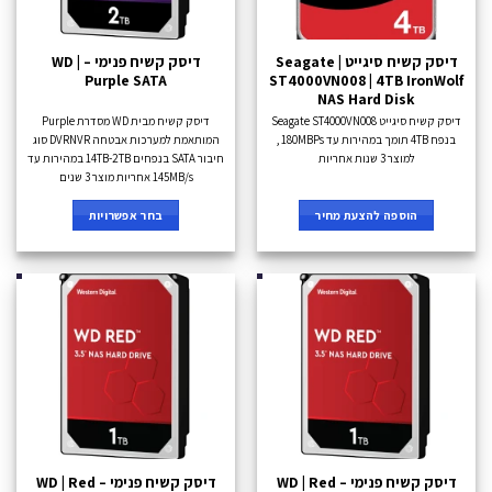
דיסק קשיח סיגייט Seagate |
דיסק קשיח פנימי – WD |
Purple SATA
ST4000VN008 | 4TB IronWolf
NAS Hard Disk
דיסק קשיח סיגייט Seagate ST4000VN008
דיסק קשיח מבית WD מסדרת Purple
בנפח 4TB תומך במהירות עד 180MBPs ,
המותאמת למערכות אבטחה DVRNVR סוג
למוצר 3 שנות אחריות
חיבור SATA בנפחים 14TB-2TB במהירות עד
145MB/s אחריות מוצר 3 שנים
הוספה להצעת מחיר
בחר אפשרויות
דיסק קשיח פנימי – WD | Red
דיסק קשיח פנימי – WD | Red