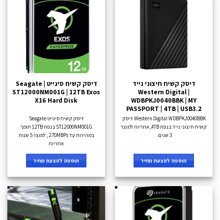
דיסק קשיח חיצוני נייד
דיסק קשיח סיגייט Seagate |
ST12000NM001G | 12TB Exos
Western Digital |
X16 Hard Disk
WDBPKJ0040BBK | MY
PASSPORT | 4TB | USB3.2
Western Digital WDBPKJ0040BBK דיסק
דיסק קשיח סיגייט Seagate
קשיח חיצוני נייד בנפח 4TB, אחריות למוצר
ST12000NM001G בנפח 12TB תומך
3 שנים .
במהירות עד 270MBPs , למוצר 5 שנות
אחריות
הוספה להצעת מחיר
הוספה להצעת מחיר