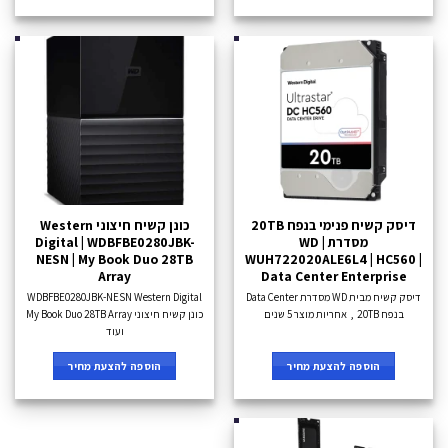
דיסק קשיח פנימי בנפח 20TB
כונן קשיח חיצוני Western
מסדרת WD |
Digital | WDBFBE0280JBK-
NESN | My Book Duo 28TB
WUH722020ALE6L4 | HC560 |
Array
Data Center Enterprise
דיסק קשיח מבית WD מסדרת Data Center
WDBFBE0280JBK-NESN Western Digital
בנפח 20TB , אחריות מוצר 5 שנים
כונן קשיח חיצוני My Book Duo 28TB Array
ועוד
הוספה להצעת מחיר
הוספה להצעת מחיר