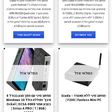
מחשב מיני ללא מאורר מחברת Giada תומך
מחשב מיני ללא מאוורר מחברת Giada
במערכת הפעלה Win10 64Bit למגוון
מערכת הפעלה Android 7.1 למגוון
שימושים, שנה אחריות עם אפשרות הרחבה
שימושים. שנה אחריות עם אפשרות הרחבה,
מפרט מעבד: I5-7200U, 2.50 GHz (Up to
מפרט מעבד: ARM RK3328 Quad-core
3.10GHz ) *ללא דיסק אחסון *ללא זכרון
Cortex-A53( Up to 1.5GHz) *זכרון 2GB
מערכת *מתקן תלייה המתאים למחשב
ודיסק 16GB מובנה על הלוח *מתקן תלייה
מדגם JZ300
המתאים למחשב מדגם JC530
בחר אפשרויות
הוספה להצעת מחיר
המלאי אזל
המלאי אזל
מחשב מיני ללא מאוורר – Giada
מחשב מיני עם מסך מגע בגודל 6
| F200 | Fanless Mini PC
אינץ’ וסוללה כולל Windows 10
בצבע אפור Ockel | OCSA-0808
| Sirius A PRO | 7 | 8GB |