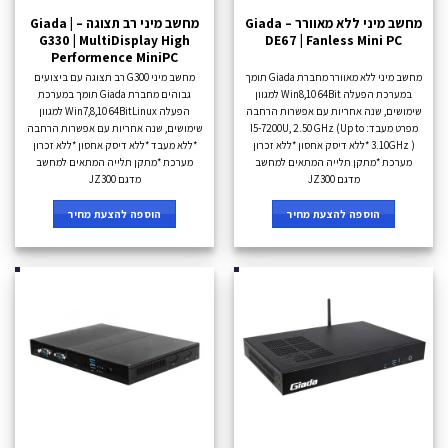
מחשב מיני ללא מאוורר – Giada
מחשב מיני רב תצוגה – Giada |
G330 | MultiDisplay High
DE67 | Fanless Mini PC
Performence MiniPC
מחשב מיני ללא מאוורר מחברת Giada תומך
מחשב מיני G300 רב תצוגה עם ביצועים
במערכת הפעלה Win8,10 64Bit למגוון
גבוהים מחברת Giada תומך במערכת
שימושים, שנה אחריות עם אפשרות הרחבה
הפעלה Win7,8,10 64BitLinux למגוון
מפרט מעבד: I5-7200U, 2.50 GHz (Up to
שימושים, שנה אחריות עם אפשרות הרחבה
3.10GHz ) *ללא דיסק אחסון *ללא זכרון
*ללא מעבד *ללא דיסק אחסון *ללא זכרון
מערכת *מתקן תלייה המתאים למחשב
מערכת *מתקן תלייה המתאים למחשב
מדגם JZ300
מדגם JZ300
הוספה להצעת מחיר
הוספה להצעת מחיר