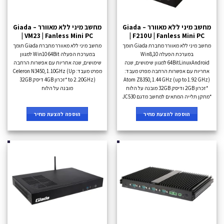
מחשב מיני ללא מאוורר – Giada
מחשב מיני ללא מאוורר – Giada
| VM23 | Fanless Mini PC
| F210U | Fanless Mini PC
מחשב מיני ללא מאוורר מחברת Giada תומך
מחשב מיני ללא מאוורר מחברת Giada תומך
במערכת הפעלה Win8,10
במערכת הפעלה Win10 64Bit למגוון
64BitLinuxAndroid למגוון שימושים, שנה
שימושים, שנה אחריות עם אפשרות הרחבה
אחריות עם אפשרות הרחבה מפרט מעבד:
מפרט מעבד: Celeron N3450, 1.10GHz (Up
Atom Z8350, 1.44 GHz (up to 1.92 GHz)
to 2.20GHz) *זכרון 4GB דיסק 32GB
*זכרון 2GB ודיסק 32GB מובנה על הלוח
מובנה על הלוח
*מתקן תלייה המתאים למחשב מדגם JC530
הוספה להצעת מחיר
הוספה להצעת מחיר