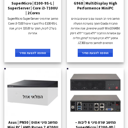
SuperMicro | E100-9S-L |
G968 | MultiDisplay High
SuperServer | Core i3-7100U
Performence MiniPC
| 2Cores
מחשב מיני רב תצוגה עם ביצועים גבוהים
מחשב שרת מיני SuperMicro SuperServer
מחברת Giada תומך במערכת הפעלה
E100-9S-L כולל מעבד אינטל Core i3-7100
Win10 64Bit למגוון שימושים, שנה אחריות
בעל 2 ליבות, תומך עד 32GB זיכרון, שנה
עם אפשרות הרחבה *ללא מעבד *ללא דיסק
אחריות
אחסון *ללא זכרון מערכת *מתקן תלייה
המתאים למחשב מדגם JZ300
הוספה להצעת מחיר
הוספה להצעת מחיר
המלאי אזל
מחשב שרת מיני 6 ליבות –
מחשב מיני אסוס Asus | PN50 |
Mini PC | AMD Ryzen 7 4700U
SuperMicro | E200-8D |