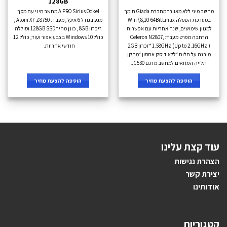
128GB
מחשב מיני ללא מאוורר מחברת Giada תומך
A PRO Sirius Ockel מחשב מיני עם מסך
במערכת הפעלה Win7,8,10-64BitLinux
מגע בגודל 6 אינץ', מעבד: Atom X7-Z8750 ,
למגוון שימושים, שנה אחריות עם אפשרות
זיכרון 8GB , כונן מהיר 128GB SSD וסוללה
הרחבה מפרט מעבד: Celeron N2807,
כולל Windows 10 בצבע אפור ועוד, כולל 12
1.58GHz (Up to 2.16GHz ) *זכרון 2GB
חודשי אחריות.
מובנה על הלוח *ללא דיסק אחסון *מתקן
תלייה המתאים למחשב מדגם JC530
הוספה להצעת מחיר
הוספה להצעת מחיר
עוד קצת עלינו
הצהרת נגישות
יצירת קשר
אודותינו
קטגוריות