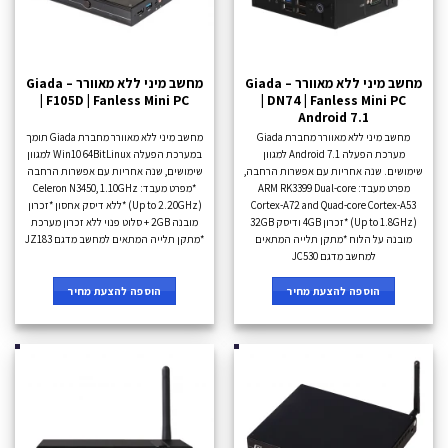
מחשב מיני ללא מאוורר – Giada
מחשב מיני ללא מאוורר – Giada
| F105D | Fanless Mini PC
| DN74 | Fanless Mini PC
Android 7.1
מחשב מיני ללא מאוורר מחברת Giada
מחשב מיני ללא מאוורר מחברת Giada תומך
מערכת הפעלה Android 7.1 למגוון
במערכת הפעלה Win10 64BitLinux למגוון
שימושים. שנה אחריות עם אפשרות הרחבה,
שימושים, שנה אחריות עם אפשרות הרחבה
מפרט מעבד: ARM RK3399 Dual-core
*מפרט מעבד: Celeron N3450, 1.10GHz
Cortex-A72 and Quad-core Cortex-A53
(Up to 2.20GHz) *ללא דיסק אחסון *זכרון
(Up to 1.8GHz) *זכרון 4GB ודיסק 32GB
מובנה 2GB + סלוט פנוי ללא זכרון מערכת
מובנה על הלוח *מתקן תלייה המתאים
*מתקן תלייה המתאים למחשב מדגם JZ183
למחשב מדגם JC530
הוספה להצעת מחיר
הוספה להצעת מחיר