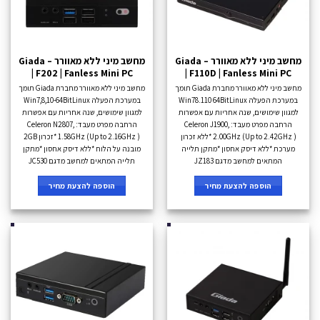
מחשב מיני ללא מאוורר – Giada
מחשב מיני ללא מאוורר – Giada
| F202 | Fanless Mini PC
| F110D | Fanless Mini PC
מחשב מיני ללא מאוורר מחברת Giada תומך
מחשב מיני ללא מאוורר מחברת Giada תומך
במערכת הפעלה Win78.110 64BitLinux
במערכת הפעלה Win7,8,10-64BitLinux
למגוון שימושים, שנה אחריות עם אפשרות
למגוון שימושים, שנה אחריות עם אפשרות
הרחבה מפרט מעבד: Celeron J1900,
הרחבה מפרט מעבד: Celeron N2807,
2.00GHz (Up to 2.42GHz ) *ללא זכרון
1.58GHz (Up to 2.16GHz ) *זכרון 2GB
מערכת *ללא דיסק אחסון *מתקן תלייה
מובנה על הלוח *ללא דיסק אחסון *מתקן
המתאים למחשב מדגם JZ183
תלייה המתאים למחשב מדגם JC530
הוספה להצעת מחיר
הוספה להצעת מחיר