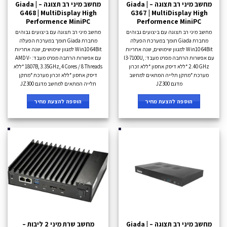
מחשב מיני רב תצוגה – Giada |
מחשב מיני רב תצוגה – Giada |
G468 | MultiDisplay High
G367 | MultiDisplay High
Performence MiniPC
Performence MiniPC
מחשב מיני רב תצוגה עם ביצועים גבוהים
מחשב מיני רב תצוגה עם ביצועים גבוהים
מחברת Giada תומך במערכת הפעלה
מחברת Giada תומך במערכת הפעלה
Win10 64Bit למגוון שימושים, שנה אחריות
Win10 64Bit למגוון שימושים, שנה אחריות
עם אפשרות הרחבה מפרט מעבד: I3-7100U,
עם אפשרות הרחבה מפרט מעבד: AMD V-
2.40 GHz *ללא דיסק אחסון *ללא זכרון
1807B, 3.35GHz, 4 Cores / 8 Threads *ללא
מערכת *מתקן תלייה המתאים למחשב
דיסק אחסון *ללא זכרון מערכת *מתקן
מדגם JZ300
תלייה המתאים למחשב מדגם JZ300
הוספה להצעת מחיר
הוספה להצעת מחיר
מחשב מיני רב תצוגה – Giada |
מחשב שרת מיני 2 ליבות –