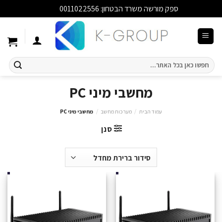
ספק מורשה משרד הבטחון: 0011022556
סגור
Ski
t
conten
חיפוש
עבור:
מחשבי מיני PC
עמוד הבית
/
מערכות מחשב
/
מחשבי מיני PC
סנן