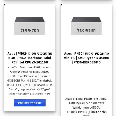
המלאי אזל
המלאי אזל
מחשב מיני אסוס Asus | PN50 |
מחשב מיני אסוס Asus | PN62-
B 3B | PN62 | Barbone | Mini
Mini PC | AMD Ryzen 5 4500U
PC Intel CPU i3-10110U
| PN50-BBR020MD
מחשב מיני PN62 מחברת Asus כולל מעבד
Intel i3-10110U מחשב מיני קומפקטי
במיוחד עם מעבדי Intel® Core דור 10, עד
64GB DDR4 RAM, M.2 SSD, Thunderbolt
3, Wi-Fi 6, Windows 10 Pro ו-USB 3.1 Gen
2 Type-C לא כולל דיסק קשיח, לא כולל
זיכרון מערכת, לא כולל מערכת הפעלה
מחשב מיני PN50 מחברת Asus
כולל מעבד AMD Ryzen 5
הוספה להצעת מחיר
4500U, תומך Wifi6,
Bluetooth5, אחריות למוצר 3