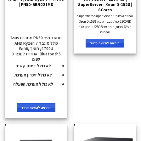
| PN50-BBR021MD
SuperServer | Xeon D-1528 |
6Cores
מחשב שרת מיני SuperMicro SuperServer
E200-8D כולל מעבד אינטל Xeon D-1528
בעל 6 ליבות, תומך עד 128GB זיכרון, שנה
אחריות
מחשב מיני PN50 מחברת Asus
כולל מעבד AMD Ryzen 7
הוספה להצעת מחיר
4700U, תומך Wifi6,
Bluetooth5, אחריות למוצר 3
שנים
לא כולל דיסק קשיח
לא כולל זיכרון מערכת
לא כולל מערכת הפעלה
הוספה להצעת מחיר