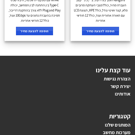
העברה מהיר, כולל מצבי העתקה מרובים:
Type-C בין התחנה לבין המחשב, יכולת
מלא, קצר ושינוי גודל, כולל HPE, תצוגת LCD
Plug and Play ללא צורך בהתקנת דרייבר,
עם תאורה אחורית ועוד, כולל 12 חודשי
תמיכה בהעברת נתונים עד 10Gbps ועוד,
אחריות
כולל 12 חודשי אחריות.
הוספה להצעת מחיר
הוספה להצעת מחיר
עוד קצת עלינו
הצהרת נגישות
יצירת קשר
אודותינו
קטגוריות
ה
מותגים ש
לנו
מערכות מחשב