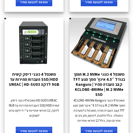
הוספה להצעת מחיר
הוספה להצעת מחיר
משכפל 4 כונני M.2 NVMe תומך
משכפל 4 כונני דיסק קשיח
בגודל 4.5″ אינץ’ מסך מגע TFT
SSD/HDD העברות מהירות עד
קצב העברה מהיר Kanguru |
9GB לדקה UREAC | HD-SU03
KCLONE-4NVMe | M.2 NVMe
SSD
משכפל 4 כונני KCLONE-4NVMe Kanguru
HD-SU03 UREAC משכפל 4 כונני דיסק
תומך M.2 NVMe בגודל 4.5" אינץ' מסך מגע
קשיח SSD/HDD העברות מהירות עד 9GB
TFT קצב העברה מהיר, משכפל כל מערכת
לדקה, 12 חודשי אחריות ע"י דיירקט גרופ
הפעלה: כולל חלונות, לינוקס, מק ורבים
לעסקים.
אחרים ועוד, כולל 12 חודשי אחריות
הוספה להצעת מחיר
הוספה להצעת מחיר