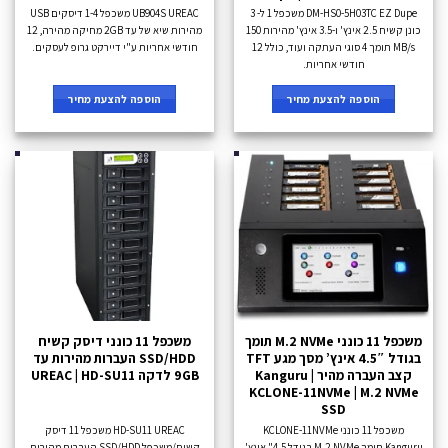
DM-HS0-5H03TC EZ Dupe משכפל 1 ל- 3
UB904S UREAC משכפל 1-4 דיסקים USB
כונן קשיח 2.5 אינץ' ו-3.5 אינץ' מהירות 150
מהירות שיא של עד 2GB מחיקה מהירה, 12
MB/s תומך 4 סוגי העתקה ועוד, כולל 12
חודשי אחריות ע"י דיירקט גרופ לעסקים.
חודשי אחריות.
הוספה להצעת מחיר
הוספה להצעת מחיר
משכפל 11 כונני M.2 NVMe תומך
משכפל 11 כונני דיסק קשיח
בגודל 4.5″ אינץ’ מסך מגע TFT
SSD/HDD העברות מהירות עד
קצב העברה מהיר Kanguru |
9GB לדקה UREAC | HD-SU11
KCLONE-11NVMe | M.2 NVMe
SSD
משכפל 11 כונני KCLONE-11NVMe
HD-SU11 UREAC משכפל 11 דיסק
Kanguru תומך M.2 NVMe בגודל 4.5" אינץ'
קשיח/משכפל SSD/HDD העברות מהירות