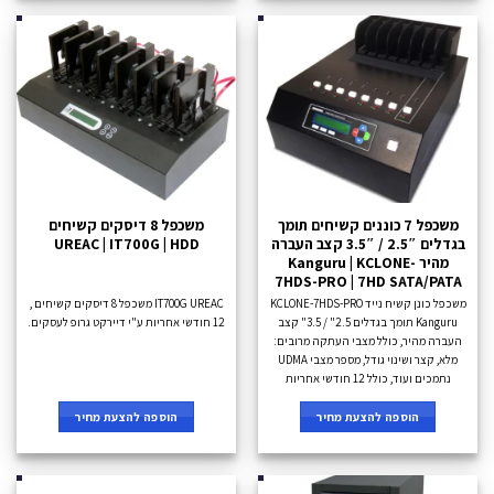
משכפל 7 כוננים קשיחים תומך
משכפל 8 דיסקים קשיחים
בגדלים 2.5″ / 3.5″ קצב העברה
UREAC | IT700G | HDD
מהיר Kanguru | KCLONE-
7HDS-PRO | 7HD SATA/PATA
משכפל כונן קשיח נייד KCLONE-7HDS-PRO
IT700G UREAC משכפל 8 דיסקים קשיחים ,
Kanguru תומך בגדלים 2.5" / 3.5" קצב
12 חודשי אחריות ע"י דיירקט גרופ לעסקים.
העברה מהיר, כולל מצבי העתקה מרובים:
מלא, קצר ושינוי גודל, מספר מצבי UDMA
נתמכים ועוד, כולל 12 חודשי אחריות
הוספה להצעת מחיר
הוספה להצעת מחיר