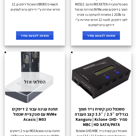
משכפל מחברת ROCKETEK מדגם: ME922
UB930S U-reach משכפל דיסקים, 12
תומך בדיסקים מסוג NVMe מהירות שכפול
חודשי אחריות ע"י דיירקט גרופ לעסקים.
עד 1.2GBs אפשרות להעתקה בו זמנית
לשני דיסקים, למוצר 12 חודשי אחריות ע"י
דיירקט גרופ לעסקים
הוספה להצעת מחיר
הוספה להצעת מחיר
המלאי אזל
משכפל כונן קשיח נייד תומך
תחנת עגינה עבור 2 דיסקים
בגדלים 2.5″ / 3.5″ קצב העברה
NVMe עם פונקציית שכפול
מהיר Kanguru | Kclone-1HD-
Acasis | M03
MBC | HD SATA/PATA
משכפל כונן קשיח נייד Kclone-1HD-MBC
תחנת עגינה M03 Acasis עבור 2 דיסקים
Kanguru תומך בגדלים 2.5" / 3.5" קצב
NVMe עם פונקציית שכפול, חיבור USB