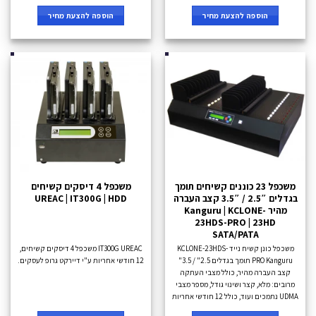
הוספה להצעת מחיר
הוספה להצעת מחיר
משכפל 23 כוננים קשיחים תומך
משכפל 4 דיסקים קשיחים
בגדלים 2.5″ / 3.5″ קצב העברה
UREAC | IT300G | HDD
מהיר Kanguru | KCLONE-
23HDS-PRO | 23HD
SATA/PATA
משכפל כונן קשיח נייד KCLONE-23HDS-
IT300G UREAC משכפל 4 דיסקים קשיחים,
PRO Kanguru תומך בגדלים 2.5" / 3.5"
12 חודשי אחריות ע"י דיירקט גרופ לעסקים.
קצב העברה מהיר, כולל מצבי העתקה
מרובים: מלא, קצר ושינוי גודל, מספר מצבי
UDMA נתמכים ועוד, כולל 12 חודשי אחריות