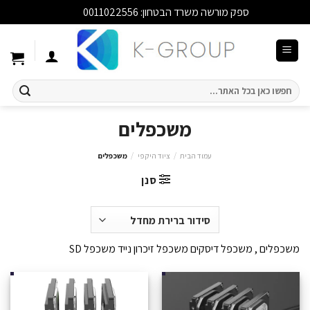
ספק מורשה משרד הבטחון: 0011022556
סגור
Ski
t
conten
חיפוש
עבור:
משכפלים
עמוד הבית
/
ציוד היקפי
/
משכפלים
סנן
משכפלים , משכפל דיסקים משכפל זיכרון נייד משכפל SD