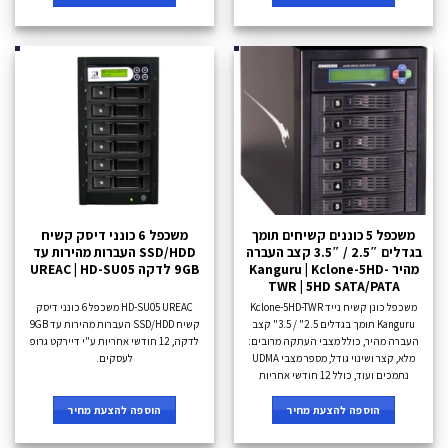
משכפל 5 כוננים קשיחים תומך
משכפל 6 כונני דיסק קשיח
בגדלים 2.5″ / 3.5″ קצב העברה
SSD/HDD העברות מהירות עד
מהיר Kanguru | Kclone-5HD-
9GB לדקה UREAC | HD-SU05
TWR | 5HD SATA/PATA
משכפל כונן קשיח נייד Kclone-5HD-TWR
HD-SU05 UREAC משכפל 6 כונני דיסק
Kanguru תומך בגדלים 2.5" / 3.5" קצב
קשיח SSD/HDD העברות מהירות עד 9GB
העברה מהיר, כולל מצבי העתקה מרובים:
לדקה, 12 חודשי אחריות ע"י דיירקט גרופ
מלא, קצר ושינוי גודל, מספר מצבי UDMA
לעסקים.
נתמכים ועוד, כולל 12 חודשי אחריות
הוספה להצעת מחיר
הוספה להצעת מחיר