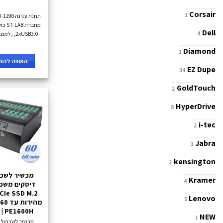
Corsair
1
Dell
,2xUSB3.0 , למוצר שנה אחריות
4
Diamond
1
הוספה להצע
EZ Dupe
34
GoldTouch
2
HyperDrive
8
i-tec
2
Jabra
1
kensington
2
Kramer
4
דיסקים משכפ
Lenovo
5
| PE1600H
NEW
1