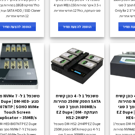
מהירות 600MB/s תומך 3 סוגי
ו-3.5 אינץ' מהירות 150 MB/s תומך 4
כולל מחיקה 18GB במהירו
Only for 2.5" HD
סוגי העתקה, כולל 12 חודשי אחריות.
 HDD / SSD Cloner
12 חודשי אחריות.
ת מחיר
הוספה להצעת מחיר
הוספה להצעת מחיר
משכפל 1 ל- 4 כונן קשיח
משכפל 1 ל- 4 כונן קשיח
משכפל 1 
NVMe&SATA מהירות
SATA הספק 250W מהירות
מגע  Dupe | DM-HE0
600MB/s תומך 3 סוגי
300MB/s תומך 3 סוגי
07NTP | SOHO NVMe
EZ Dupe | DM-
העתקה EZ Dupe | DM-
Touch Screen
uplicator – 35MB/s
HS2-2H4PP
HE6
DM-HE6-5M04P EZ Dupe משכפל 1
DM-HS2-2H4PP EZ Dupe משכפל
M-HE0-8V07NTP EZ Dupe
ל- 4 כונן קשיח NVMe&SATA מהירות
1 ל- 4 כונן קשיח SATA הספק 250W
משכפל 1 ל- 7 NVMe מס
60 תומך 3 סוגי העתקה ועוד,
מהירות 300MB/s תומך 3 סוגי
OHO NVMe Touch Screen