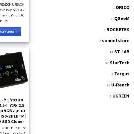
ORICO
1
SSD M.2
QGeeM
3
אחריו
ROCKETEK
4
הוספה להצע
sonnetstore
2
ST-LAB
14
StarTech
32
Targus
6
U-Reach
25
UGREEN
6
-HS0-2H1BTP |
/ SSD Cloner