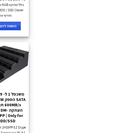
חודשי אח
הוספה להצע
העתקה 
P | Only for
HDD/SSD