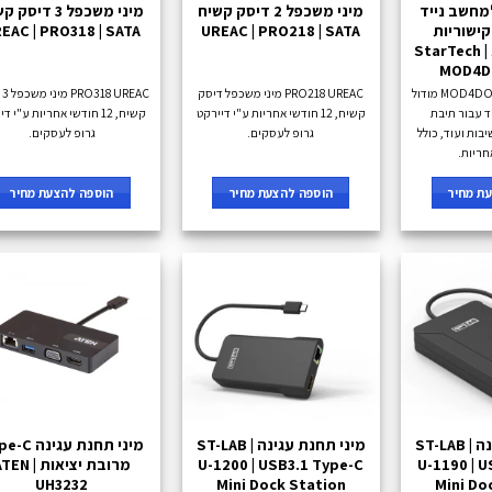
מחשב נייד
מיני משכפל 2 דיסק קשיח
מיני משכפל 3 דיס
ישוריות
UREAC | PRO218 | SATA
EAC | PRO318 | SATA
לשולחן ישיבות StarTech |
MOD4D
MOD4DOCKACPD StarTech מודול
PRO218 UREAC מיני משכפל דיסק
AC
ד עבור תיבת
קשיח, 12 חודשי אחריות ע"י דיירקט
קשיח, 12 חודשי אחריות ע"י ד
בות ועוד, כולל
גרופ לעסקים.
גרופ לעסקים.
ת מחיר
הוספה להצעת מחיר
הוספה להצעת מחיר
מיני תחנת עגינה ST-LAB |
מיני תחנת עגינה ST-LAB |
מיני תחנת עגינ
U-1190 | 
U-1200 | USB3.1 Type-C
מרובת יציאות TEN
UH3232
Mini Dock Station
Mini Do