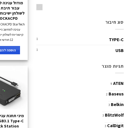
מודול עגינה ל
כסוף
עבור תיבת ק
OCKACPD
סוג חיבור
עגינה למחשב ניי
קישוריות לשולחן ישי
TYPE-C
1
12 חודשי אחריות.
USB
1
הוספה להצע
תגיות מוצר
ATEN
9
Baseus
2
Belkin
3
BlitzWolf
3
USB3.1 Type-C
CalDigit
ck Station
3