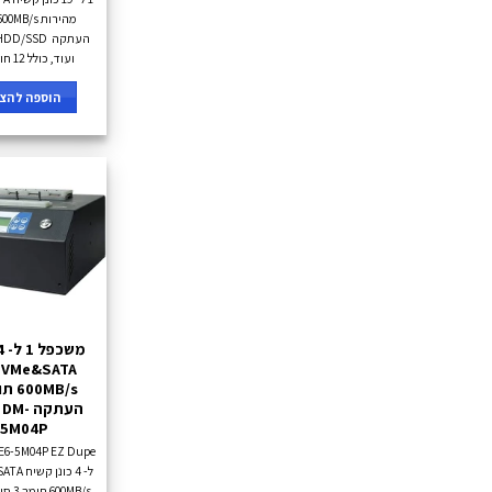
העתקה D/SSD
ועוד, כולל 12 חודשי אחריות.
הוספה להצע
העתקה 
-5M04P
0MB/s