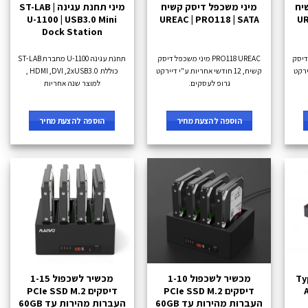
ק קשיח
מיני משכפל דיסק קשיח
מיני תחנת עגינה ST-LAB |
U-1100 | USB3.0 Mini
UREAC | PRO118 | SATA
UR
Dock Station
PRO318 URE מיני משכפל 3 דיסק
PRO118 UREAC מיני משכפל דיסק
תחנת עגינה U-1100 מחברת ST-LAB
יירקט
קשיח, 12 חודשי אחריות ע"י דיירקט
כוללת HDMI ,DVI ,2xUSB3.0 ,
גרופ לעסקים.
למוצר שנה אחריות
הוספה להצעת מחיר
הוספה להצעת מחיר
ה Type-C
מכשיר לשכפול 1-10
מכשיר לשכפול 1-15
A |
דיסקים PCIe SSD M.2
דיסקים PCIe SSD M.2
העברות מהירות עד 60GB
העברות מהירות עד 60GB