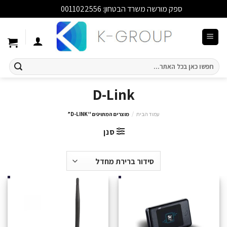
ספק מורשה משרד הבטחון: 0011022556
סגור
Ski
t
conten
חיפוש
עבור:
D-Link
עמוד הבית
/
מוצרים המתויגים “D-LINK”
סנן