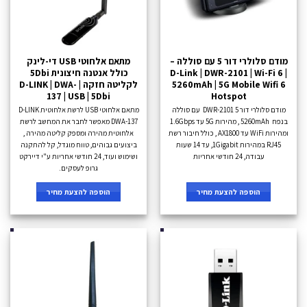
מודם סלולרי דור 5 עם סוללה –
מתאם אלחוטי USB די-לינק
D-Link | DWR-2101 | Wi-Fi 6 |
כולל אנטנה חיצונית 5Dbi
5260mAh | 5G Mobile Wifi 6
לקליטה חזקה | D-LINK | DWA-
137 | USB | 5Dbi
Hotspot
מודם סלולרי דור 5 DWR-2101 עם סוללה
מתאם אלחוטי USB לרשת אלחוטית D-LINK
בנפח 5260mAh , מהירות 5G עד 1.6Gbps
DWA-137 מאפשר לחבר את המחשב לרשת
ומהירות WiFi עד AX1800 , כולל חיבור רשת
אלחוטית מהירה ומספק קליטה מהירה ,
RJ45 במהירות 1Gigabit, עד 14 שעות
ביצועים גבוהים, טווח מוגדל, קל להתקנה
עבודה, 24 חודשי אחריות
ושימוש ועוד, 24 חודשי אחריות ע"י דיירקט
גרופ לעסקים.
הוספה להצעת מחיר
הוספה להצעת מחיר