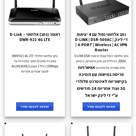
נתב אלחוטי כפול עם 4 יציאות
ראוטר (נתב) אלחוטי – D-Link
די-לינק | D-LINK | DSR-500AC
DWR-921 4G LTE
| 4-PORT | Wireless | AC VPN
Router
נתב אלחוטי כפול עם 4 יציאות D-LINK DSR-
נתב אלחוטי סלולרי DWR-921 4G LTE
500AC, הכולל סינון תוכן אינטרנט, ביטחון
מחברת D-Link תומך במהירות עד
150Mbps כולל 2 אנטנות,4xLAN,WAN
אפשרויות
מלא ושמירה על פרטיות,
למוצר שנתיים אחריות
פריסה גמישות
עם תמיכה
בקישוריות לאינטרנט סלולרי
3G ועוד אחריות 24 חודשים
ע"י די לינק ישראל
הוספה להצעת מחיר
הוספה להצעת מחיר