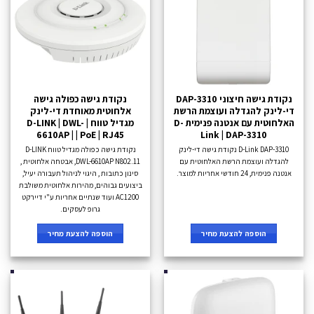
נקודת גישה חיצוני DAP-3310
נקודת גישה כפולה גישה
די-לינק להגדלה ועוצמת הרשת
אלחוטית מאוחדת די-לינק
האלחוטית עם אנטנה פנימית D-
מגדיל טווח | D-LINK | DWL-
6610AP | | PoE | RJ45
Link | DAP-3310
D-Link DAP-3310 נקודת גישה די-לינק
נקודת גישה כפולה מגדיל טווח D-LINK
להגדלה ועוצמת הרשת האלחוטית עם
DWL-6610AP N802.11, אבטחה אלחוטית ,
אנטנה פנימית, 24 חודשי אחריות למוצר.
סינון כתובות , היגוי לניהול תעבורה יעיל,
ביצועים גבוהים, מהירות אלחוטית משולבת
AC1200 ועוד שנתיים אחריות ע"י דיירקט
גרופ לעסקים.
הוספה להצעת מחיר
הוספה להצעת מחיר