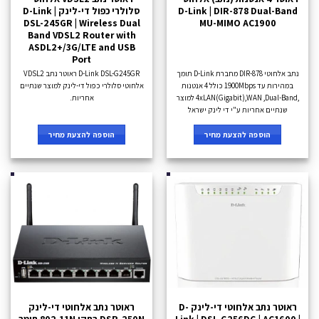
D-Link | DIR-878 Dual-Band
סלולרי כפול די-לינק D-Link |
DSL-245GR | Wireless Dual
MU-MIMO AC1900
Band VDSL2 Router with
ASDL2+/3G/LTE and USB
Port
נתב אלחוטי DIR-878 מחברת D-Link תומך
D-Link DSL-G245GR ראוטר נתב VDSL2
במהירות עד 1900Mbps כולל 4 אנטנות
אלחוטי סלולרי כפול די-לינק למוצר שנתיים
,4xLAN(Gigabit),WAN ,Dual-Band למוצר
אחריות.
שנתיים אחריות ע"י די לינק ישראל
הוספה להצעת מחיר
הוספה להצעת מחיר
ראוטר נתב אלחוטי די-לינק D-
ראוטר נתב אלחוטי די-לינק