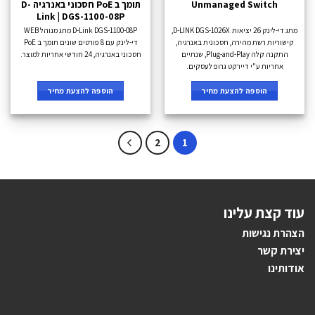
Unmanaged Switch
תומך ב PoE חסכוני באנרגיה D-
Link | DGS-1100-08P
מתג די-לינק 26 יציאות D-LINK DGS-1026X,
D-Link DGS-1100-08P מתג מנוהל WEB
קישוריות רשת מהירה, חסכונית באנרגיה,
די-לינק עם 8 פורטים שונים תומך ב PoE
התקנה קלה Plug-and-Play, שנתיים
חסכוני באנרגיה, 24 חודשי אחריות למוצר.
אחריות ע"י דיירקט גרופ לעסקים.
הוספה להצעת מחיר
הוספה להצעת מחיר
2
1
עוד קצת עלינו
הצהרת נגישות
יצירת קשר
אודותינו