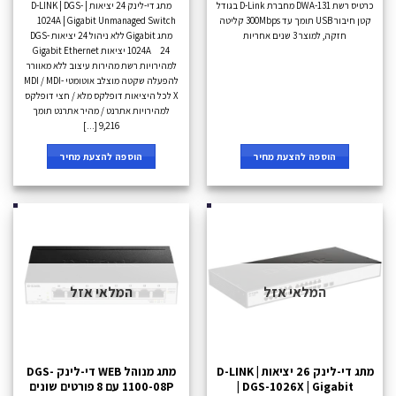
כרטיס רשת DWA-131 מחברת D-Link בגודל
מתג די-לינק 24 יציאות | D-LINK | DGS-
קטן חיבור USB תומך עד 300Mbps קליטה
1024A | Gigabit Unmanaged Switch
חזקה, למוצר 3 שנים אחריות
מתג Gigabit ללא ניהול 24 יציאות DGS-
1024A 24 יציאות Gigabit Ethernet
למהירויות רשת מהירות עיצוב ללא מאוורר
להפעלה שקטה מוצלב אוטומטי MDI / MDI-
X לכל היציאות דופלקס מלא / חצי דופלקס
למהירויות אתרנט / מהיר אתרנט תומך
9,216 [...]
הוספה להצעת מחיר
הוספה להצעת מחיר
המלאי אזל
המלאי אזל
מתג די-לינק 26 יציאות | D-LINK
מתג מנוהל WEB די-לינק DGS-
| DGS-1026X | Gigabit
1100-08P עם 8 פורטים שונים