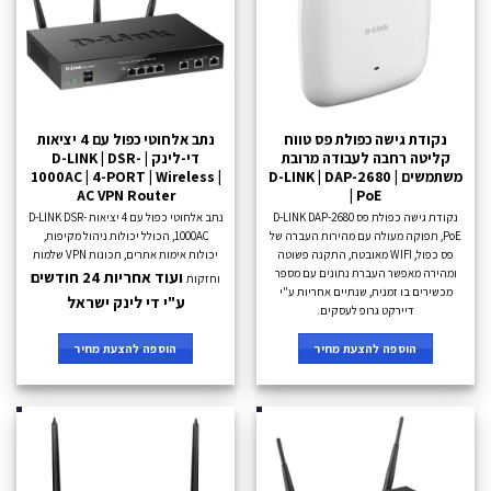
נקודת גישה כפולת פס טווח
נתב אלחוטי כפול עם 4 יציאות
קליטה רחבה לעבודה מרובת
די-לינק | D-LINK | DSR-
משתמשים | D-LINK | DAP-2680
1000AC | 4-PORT | Wireless |
AC VPN Router
| PoE
נקודת גישה כפולת פס D-LINK DAP-2680
נתב אלחוטי כפול עם 4 יציאות D-LINK DSR-
PoE, תפוקה מעולה עם מהירות העברה של
1000AC, הכולל יכולות ניהול מקיפות,
פס כפול, WIFI מאובטח, התקנה פשוטה
יכולות אימות אתרים, תכונות VPN שלמות
ומהירה מאפשר העברת נתונים עם מספר
ועוד אחריות 24 חודשים
וחזקות
מכשירים בו זמנית, שנתיים אחריות ע"י
ע"י די לינק ישראל
דיירקט גרופ לעסקים.
הוספה להצעת מחיר
הוספה להצעת מחיר