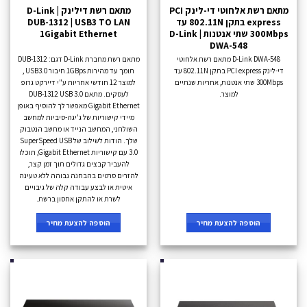
מתאם רשת אלחוטי די-לינק PCI
מתאם רשת דילינק D-Link |
express בתקן 802.11N עד
DUB-1312 | USB3 TO LAN
300Mbps שתי אנטנות D-Link |
1Gigabit Ethernet
DWA-548
D-Link DWA-548 מתאם רשת אלחוטי
מתאם רשת מחברת D-Link דגם: DUB-1312
די-לינק PCI express בתקן 802.11N עד
תומך עד מהירות 1GBps חיבור USB3.0 ,
300Mbps שתי אנטנות, אחריות שנתיים
למוצר 12 חודשי אחריות ע"י דיירקט גרופ
למוצר.
לעסקים. מתאם DUB-1312 USB 3.0
Gigabit Ethernet מאפשר לך להוסיף באופן
מיידי קישוריות של ג'יגה-סיביות למחשב
השולחני, המחשב הנייד או מחשב הנטבוק
שלך. הודות לשילוב של SuperSpeed USB
3.0 עם קישוריות Gigabit Ethernet, תוכלו
להעביר קבצים גדולים תוך זמן קצר,
להזרים סרטים בהבחנה גבוהה ללא טעינה
איטית או לבצע עבודה קלה של גיבויים
לשרת או להתקן אחסון ברשת.
הוספה להצעת מחיר
הוספה להצעת מחיר