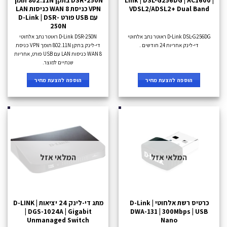
Link | DSL-G256DG | AC1600 |
DSR-250N בתקן 802.11N תומך
VDSL2/ADSL2+ Dual Band
VPN כניסת WAN 8 כניסות LAN
עם USB פורט D-Link | DSR-
250N
D-Link DSL-G256DG ראוטר נתב אלחוטי
D-Link DSR-250N ראוטר נתב אלחוטי
די-לינק אחריות 24 חודשים .
די-לינק בתקן 802.11N תומך VPN כניסת
WAN 8 כניסות LAN עם USB פורט, אחריות
שנתיים למוצר.
הוספה להצעת מחיר
הוספה להצעת מחיר
המלאי אזל
המלאי אזל
כרטיס רשת אלחוטי D-Link |
מתג די-לינק 24 יציאות | D-LINK
| DGS-1024A | Gigabit
DWA-131 | 300Mbps | USB
Unmanaged Switch
Nano