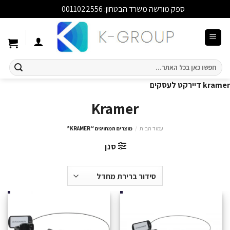
ספק מורשה משרד הבטחון: 0011022556
סגור
Ski
t
conten
חיפוש
עבור:
kramer דיירקט לעסקים
Kramer
עמוד הבית
/
מוצרים המתויגים “KRAMER”
סנן