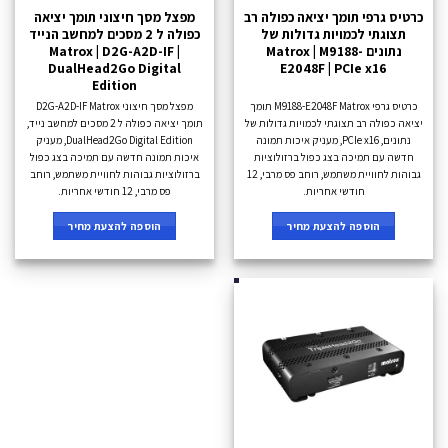
כרטיס גרפי תומך יציאה כפולה רב
מפצל מסך חיצוני תומך יציאה
תצוגתי לכמויות גדולות של
כפולה ל 2 מסכים למחשב הנייד
נתונים Matrox | M9188-
Matrox | D2G-A2D-IF |
DualHead2Go Digital
E2048F | PCIe x16
Edition
כרטיס גרפי M9188-E2048F Matrox תומך
מפצל מסך חיצוני D2G-A2D-IF Matrox
יציאה כפולה רב תצוגתי לכמויות גדולות של
תומך יציאה כפולה ל 2 מסכים למחשב נייד,
נתונים, PCIe x16, מעניק איכות תמונה
DualHead2Go Digital Edition, מעניק
חדשה עם תמיכה בצג כפול ברזולוציות
איכות תמונה חדשה עם תמיכה בצג כפול
גבוהות לחוויית משתמש, רוחב פס מרבי, 12
ברזולוציות גבוהות לחוויית משתמש, רוחב
חודשי אחריות.
פס מרבי, 12 חודשי אחריות.
הוספה להצעת מחיר
הוספה להצעת מחיר