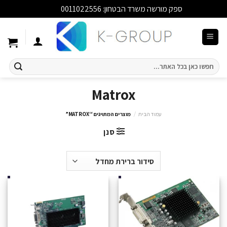
ספק מורשה משרד הבטחון: 0011022556
סגור
Ski
t
conten
חיפוש
עבור:
Matrox
עמוד הבית
/
מוצרים המתויגים “MATROX”
סנן