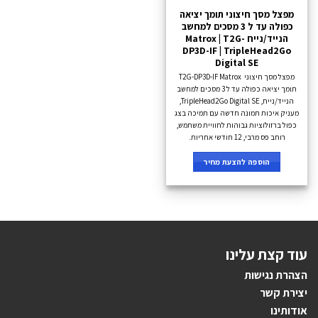
מפצל מסך חיצוני תומך יציאה
כפולה עד ל 3 מסכים למחשב
הנייד/נייח Matrox | T2G-
DP3D-IF | TripleHead2Go
Digital SE
מפצל מסך חיצוני T2G-DP3D-IF Matrox
תומך יציאה כפולה עד ל 3 מסכים למחשב
הנייד/נייח, TripleHead2Go Digital SE,
מעניק איכות תמונה חדשה עם תמיכה בצג
כפול ברזולוציות גבוהות לחוויית משתמש,
רוחב פס מרבי, 12 חודשי אחריות.
הוספה להצעת מחיר
עוד קצת עלינו
הצהרת נגישות
יצירת קשר
אודותינו