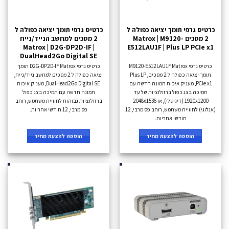
כרטיס גרפי תומך יציאה כפולה ל
כרטיס גרפי תומך יציאה כפולה ל
2 מסכים Matrox | M9120-
2 מסכים למחשב הנייד/נייח
Matrox | D2G-DP2D-IF |
E512LAU1F | Plus LP PCIe x1
DualHead2Go Digital SE
כרטיס גרפי M9120-E512LAU1F Matrox
כרטיס גרפי D2G-DP2D-IF Matrox תומך
תומך יציאה כפולה ל 2 מסכים, Plus LP
יציאה כפולה ל 2 מסכים למחשב נייד/נייח,
PCIe x1, מעניק איכות תמונה חדשה עם
DualHead2Go Digital SE, מעניק איכות
תמיכה בצג כפול ברזולוציות של עד
תמונה חדשה עם תמיכה בצג כפול
1920x1200 (דיגיטלי), או 2048x1536
ברזולוציות גבוהות לחוויית משתמש, רוחב
(אנלוגי) לחוויית משתמש, רוחב פס מרבי, 12
פס מרבי, 12 חודשי אחריות.
חודשי אחריות.
הוספה להצעת מחיר
הוספה להצעת מחיר