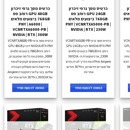
ן
כרטיס מסך גרפי זיכרון
כרטיס מסך גרפי זיכרון
מלאים
GPU 24GB רוחב פס
GPU 48GB רוחב פס
PNY
768GB ביצועים מלאים
768GB ביצועים מלאים
PNY | A6000 |
PNY | VCNRTXA5000-PB |
VCNRTXA6000-PB |
NVIDIA | RTX | 230W
NVIDIA | RTX | 300W
VCNRTXA
כרטיס מסך גרפי VCNRTXA5000-PB
כרטיס מסך גרפי VCNRTXA6000-PB
רון GPU 16GB
NVIDIA RTX PNY זיכרון GPU 24GB
NVIDIA RTX PNY זיכרון GPU 48GB
 ה-
רוחב פס 768GB ביצועים מלאים
רוחב פס 768GB ביצועים מלאים
ל כוחה
230W, ארכיטקטורת ה- NVIDIA
300W, מספק את כל מה שמעצבים,
דור הבא
Ampere סוללת את הדרך לעידן חדש
מהנדסים ואמנים זקוקים לעמוד
של מחשוב ויזואלי מואץ, כולל 36
של מוצרים חדשניים, כולל 36 חודשי
בדרישות היום משולחן העבודה
אחריות.
שלהם. בנוי על ארכיטקטורת Ampere
של NVIDIA, כולל 36 חודשי אחריות.
הוספה להצעת מחיר
הוספה להצעת מחיר