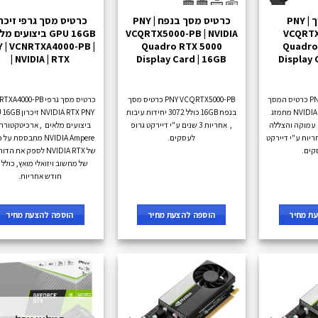
כרטיס מסך PNY |
כרטיס מסך בנפח PNY |
כרטיס מסך גרפי זיכרו
VCQRTX
VCQRTX5000-PB | NVIDIA
GPU 16GB ביצועים 
 | VCNRTXA4000-PB |
Quadro RTX 5000
Quadro
NVIDIA | RTX |
Display Card | 16GB
Display 
PNY VCQRTX6000-PB כרטיס המסך
PNY VCQRTX5000-PB כרטיס מסך
כרטיס מסך גרפי 4000-PB
NVIDIA Quadro RTX 6000 מתמזג
בנפח 16GB כולל 3072 יחידות עיבות
NVIDIA RTX PNY זיכ
עמוקה והצללה
, אחריות 3 שנים ע"י דיירקט גרופ
ביצועים מלאים , ארכיטקטורת
נים אחריות ע"י דיירקט
לעסקים.
NVIDIA Ampere מתבססת ע
קים.
של NVIDIA RTX לספק את ה
חודש אחריות.
ת מחיר
הוספה להצעת מחיר
הוספה להצעת מחיר