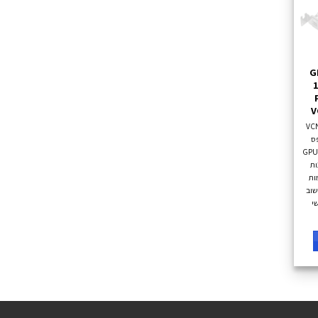
כרון GPU
16
P |
V
VCNT
וחב פס
160G ביצועים מלאים, מחשבי GPU
נות
ות
שוב
36 חודשי