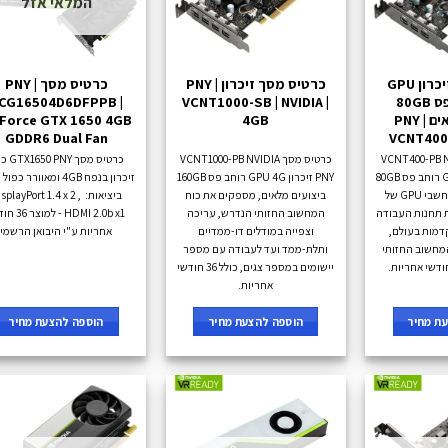
המלאי אזל
כרטיס מסך זיכרון GPU
כרטיס מסך זיכרון PNY |
כרטיס מסך PNY |
2GB רוחב פס 80GB
VCNT1000-SB | NVIDIA |
CG16504D6DFPPB |
ביצועים מלאים PNY |
4GB
Force GTX 1650 4GB
GDDR6 Dual Fan
VCNT400-
 VCNT400-PB NVIDIA
כרטיס מסך VCNT1000-PB NVIDIA
כרטיס מסך NY
PNY זיכרון GPU 2GB רוחב פס 80GB
PNY זיכרון GPU 4G רוחב פס 160GB
זיכרון בנפח 4GB ומאוורר כ
ביצועים מלאים, מחשבי GPU של
ביצועים מלאים, מספקים את כוח
ביציאות: isplayPort 1.4 x 2
ם את תחנות העבודה
המחשוב החזותי הנדרש, עריכה
HDMI 2.0b x1 - למ
דמות בעולם,
וצפייה במודלים דו-ממדיים
אחריות ע"י היבואן הרשמי
מחשוב החזותי
ותלת-ממד ועד לעבודה עם מספר
יישומים במספר צגים, כולל 36 חודשי
אחריות.
ת מחיר
הוספה להצעת מחיר
הוספה להצעת מחיר