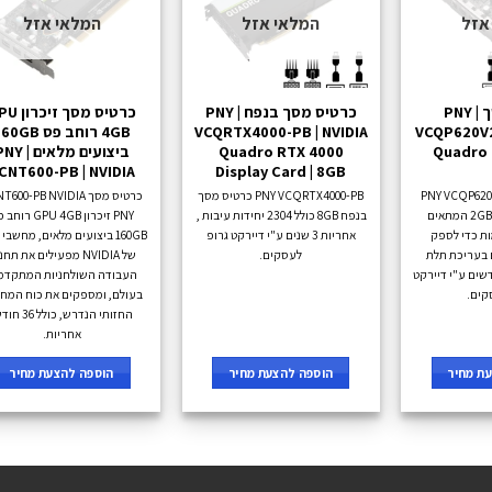
אזל
המלאי אזל
המלאי אזל
כרטיס מסך PNY |
כרטיס מסך בנפח PNY |
כרטיס מסך זי
VCQP620V2-
VCQRTX4000-PB | NVIDIA
4GB רוחב פס 0GB
Quadro 
Quadro RTX 4000
ביצועים מלאים NY
CNT600-PB | NVIDIA
Display Card | 8GB
ך PNY VCQP620V2-PB
PNY VCQRTX4000-PB כרטיס מסך
כרטיס מסך 600-PB NVIDIA
כולל זיכרון בנפח 2GB המתאים
בנפח 8GB כולל 2304 יחידות עיבות ,
PNY זיכרון GPU 4GB ר
ת כדי לספק
אחריות 3 שנים ע"י דיירקט גרופ
B
 בעריכת תלת
לעסקים.
של NVIDIA מפעילים את תח
אחריות 36 חודשים ע"י דיירקט
העבודה השולחניות המתקדמ
קים.
בעולם, ומספקים את כוח המח
החזותי הנדרש, כולל 
אחריות.
ת מחיר
הוספה להצעת מחיר
הוספה להצעת מחיר