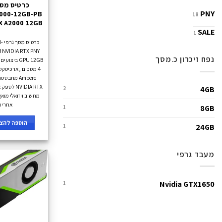
PNY
000-12GB-PB
18
TX A2000 12GB
SALE
1
כרט
נפח זיכרון כ.מסך
GPU 12GB ביצ
Ampere מתב
NVIDIA RTX
4GB
2
אחריו
8GB
1
הוספה להצע
24GB
1
מעבד גרפי
Nvidia GTX1650
1