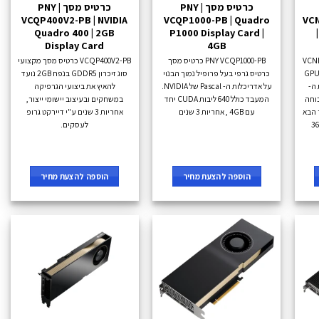
כרטיס מסך PNY |
כרטיס מסך PNY |
VCQP400V2-PB | NVIDIA
VCQP1000-PB | Quadro
VCN
Quadro 400 | 2GB
P1000 Display Card |
Display Card
4GB
VCNRTXA
PNY VCQP1000-PB כרטיס מסך
VCQP400V2-PB כרטיס מסך מקצועי
רון GPU 20GB
כרטיס גרפי בעל פרופיל נמוך הבנוי
סוג זיכרון GDDR5 בנפח 2GB נועד
 ה-
על אדריכלות ה- Pascal של NVIDIA.
להאיץ את ביצועי הגרפיקה
ל כוחה
המעבד כולל 640 ליבות CUDA יחד
במשחקים ובעיצוב יישומי ייצור,
דור הבא
עם 4GB , אחריות 3 שנים
אחריות 3 שנים ע"י דיירקט גרופ
של מחשוב ויזואלי מואץ, כולל 36
לעסקים.
הוספה להצעת מחיר
הוספה להצעת מחיר