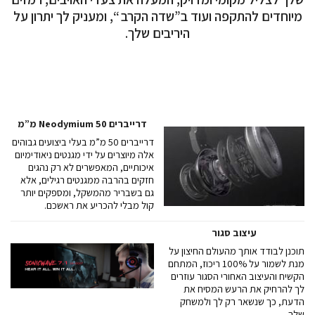
מיוחדים להתקפה ועוד ב”שדה הקרב “, ומעניק לך יתרון על
היריבים שלך.
דרייברים Neodymium 50 מ”מ
דרייברים 50 מ”מ בעלי ביצועים גבוהים
אלה מיוצרים על ידי מגנטים ניאודימיום
איכותיים, המאפשרים לא רק נהגים
חזקים בהרבה ממגנטים רגילים, אלא
גם בשבריר מהמשקל, ומספקים יותר
קול מבלי להכריע את ראשכם.
עיצוב סגור
תוכנן לבודד אותך מהעולם החיצון על
מנת לשמור על 100% ריכוז, המתחם
הקשיח והעיצוב האחורי הסגור עוזרים
לך להרחיק את הרעש המסיח את
הדעת, כך שנשאר רק לך ולמשחק
שלך.