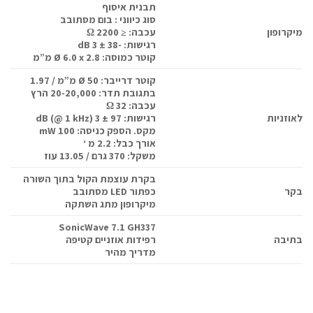
תבנית איסוף
סוג כיווני : בום מסתובב
מיקרופון
עכבה: ≤ 2200 Ω
רגישות: -38 ± 3 dB
קוטר כמוסה: Ø 6.0 x 2.8 מ”מ
קוטר דרייבר: Ø 50 מ”מ / 1.97
בתגובת תדר: 20-20,000 הרץ
עכבה: 32 Ω
לאוזניות
רגישות: 97 ± 3 dB (@ 1 kHz)
מקס. הספק כניסה: 100 mW
אורך כבל: 2.2 מ ‘
משקל: 370 גרם / 13.05 עוז
בקרת עוצמת הקול
בתוך השורה
בקר
כפתור LED מסתובב
מיקרופון מתג השתקה
SonicWave 7.1 GH337
בתיבה
רפידות אוזניים קטיפה
מדריך מהיר