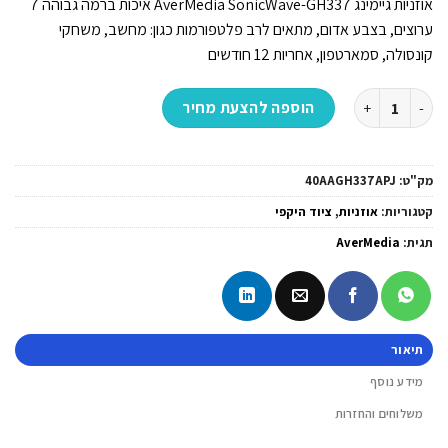
אוזניות גיימינג AverMedia SonicWave-GH337 איכות ברמה גבוהה 7
ערוצים, בצבע אדום, מתאים לרב פלטפורמות כגון: מחשב, משחקי
קונסולה, סמארטפון, אחריות 12 חודשים
כמות של אוזניות גיימינג תואם רב פלטפורמות 7.1 ערוצים אדום | AverMedia | SonicWave-GH337 | USB | SMARTPHONE | CONSOLE CONTROLLER | RED | PC GAMING
הוספה להצעת מחיר
מק"ט:
40AAGH337APJ
קטגוריות:
אוזניות
,
ציוד היקפי
תגית:
AverMedia
תיאור
מידע נוסף
משלוחים והחזרות