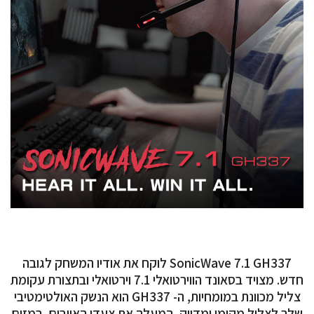
SonicWave 7.1 GH337 לוקח את אודיו המשחק לגובה
חדש. מצויד בסאונד הווירטואלי 7.1 וירטואלי ובתצורת עקומת
צליל מכוונת במומחיות, ה- GH337 הוא הנשק האולטימטיבי
שלך לצליל מקומי ומדויק, המעלה את צעדי האויבים, רמזים