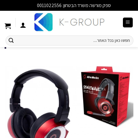
ספק מורשה משרד הבטחון: 0011022556
סגור
Ski
t
conten
חיפוש
עבור: