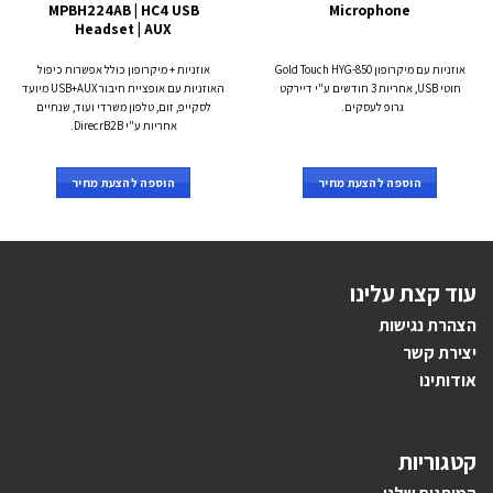
MPBH224AB | HC4 USB
Microphone
Headset | AUX
אוזניות עם מיקרופון Gold Touch HYG-850
אוזניות + מיקרופון כולל אפשרות כיפול
חוטי USB, אחריות 3 חודשים ע"י דיירקט
האוזניות עם אופציית חיבור USB+AUX מיועד
גרופ לעסקים.
לסקייפ, זום, טלפון משרדי ועוד, שנתיים
אחריות ע"י DirecrB2B.
הוספה להצעת מחיר
הוספה להצעת מחיר
עוד קצת עלינו
הצהרת נגישות
יצירת קשר
אודותינו
קטגוריות