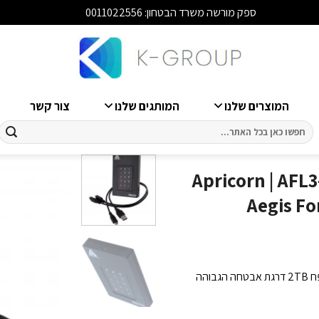
ספק מורשה משרד הבטחון: 0011022556
סגור
המוצרים שלנו
המותגים שלנו
צור קשר
חיפוש
עבור:
י חומרה מוצפנת – Apricorn | AFL3-2TB |
Aegis Fo
דיסק קשיח חיצוני מוצפן מחברת Apricorn מסדרת Aegis Fortress L3 בנפח 2TB דרגת אבטחה הגבוהה