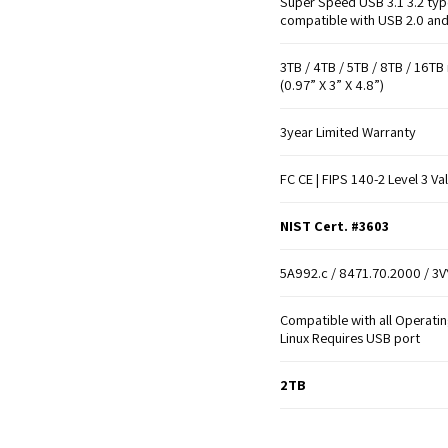
Super Speed USB 3.1 3.2 typ
compatible with USB 2.0 and
3TB / 4TB / 5TB / 8TB / 16
(0.97” X 3” X 4.8”)
3year Limited Warranty
FC CE | FIPS 140-2 Level 3 Va
NIST Cert. #3603
5A992.c / 8471.70.2000 / 3
Compatible with all Operati
Linux Requires USB port
2TB