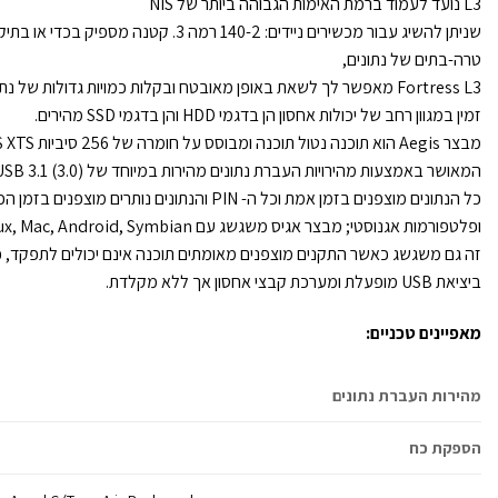
L3 נועד לעמוד ברמת האימות הגבוהה ביותר של NIS
טרה-בתים של נתונים,
Fortress L3 מאפשר לך לשאת באופן מאובטח ובקלות כמויות גדולות של
זמין במגוון רחב של יכולות אחסון הן בדגמי HDD והן בדגמי SSD מהירים.
המאושר באמצעות מהירויות העברת נתונים מהירות במיוחד של USB 3.1 (3.0).
כל הנתונים מוצפנים בזמן אמת וכל ה- PIN והנתונים נותרים
ופלטפורמות אגנוסטי; מבצר אגיס משגשג עם Windows, Linux, Mac, Android, Symbian ו- Chrome.
זה גם משגשג כאשר התקנים מוצפנים מאומתים תוכנה אינם יכולים לתפקד, כג
ביציאת USB מופעלת ומערכת קבצי אחסון אך ללא מקלדת.
מאפיינים טכניים:
מהירות העברת נתונים
הספקת כח