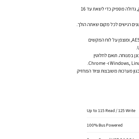
שניתן להשיג עבור מכשירים ניידים: 140-2 רמה 3. קטנה מספיק בכדי או בתיק, גדולה מספיק כדי לשאת עד 16
 נתונים רגישים לכל מקום שאתה הולך.
מבצר Aegis הוא תוכנה נטול תוכנה ומבוסס על חומרה של 256 סיביות AES XTS, ומוצפן על לוח המקשים
 מוצפנים בזמן הכונן במנוחה. תואם לחלוטין
ון מערכות משובצות וציוד המחזיק
Up to 115 Read / 125 Write
100% Bus Powered