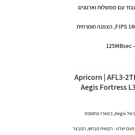
 לעבוד עם ממשלות וארגונים
מאפיינים: קושחה מוגנת, מאושר בתקן הצפנה FIPS 140-2,Level3, הצפנה חומרתית
: דיסק קשיח חיצוני חומרה מוצפנת – Apricorn | AFL3-2TB |
Aegis Fortress 
המספק את כל אותן תכונות אבטחה ברמה הבאה כמו קו הכוננים המאובטחים של Aegis, במארז מחוספס
י פעם ייצרנו. . הקשיח מבחוץ, המבצר