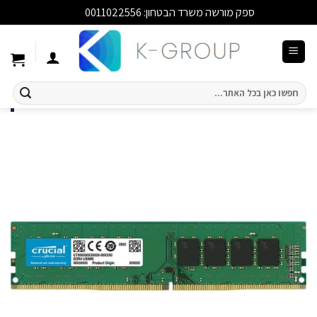
ספק מורשה משרד הבטחון: 0011022556
סגור
Ski
t
conten
חיפוש
עבור: