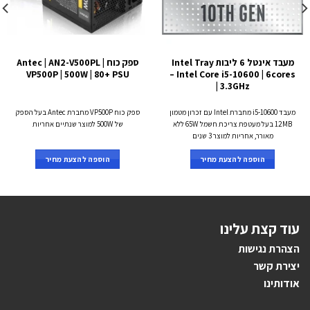
מעבד אינטל 6 ליבות Intel Tray
ספק כוח Antec | AN2-V500PL |
VP500P | 500W | 80+ PSU
– Intel Core i5-10600 | 6cores
| 3.3GHz
מעבד i5-10600 מחברת Intel עם זכרון מטמון
ספק כוח VP500P מחברת Antec בעל הספק
12MB בעל מעטפת צריכת חשמל 65W ללא
של 500W למוצר שנתיים אחריות
מאורר, אחריות למוצר 3 שנים
הוספה להצעת מחיר
הוספה להצעת מחיר
עוד קצת עלינו
הצהרת נגישות
יצירת קשר
אודותינו