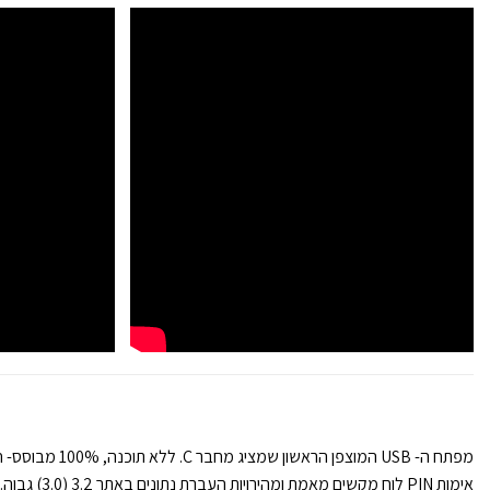
אימות PIN לוח מקשים מאמת ומהירויות העברת נתונים באתר 3.2 (3.0) גבוה.