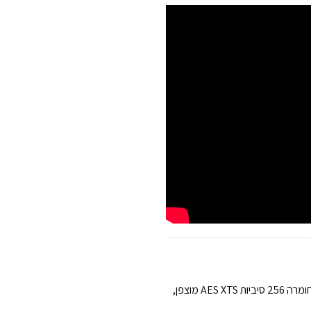
מפתח ה- USB המוצפן הראשון שמציג מחבר C. ללא תוכנה, 100% מבוסס- חומרה 256 סיביות AES XTS מוצפן,