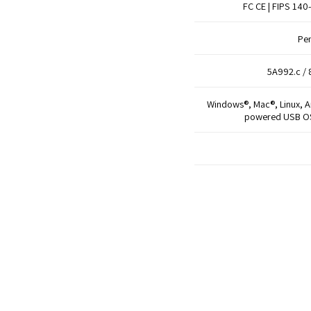
FC CE | FIPS 140-
Pe
5A992.c / 
Windows®, Mac®, Linux, 
powered USB OS 