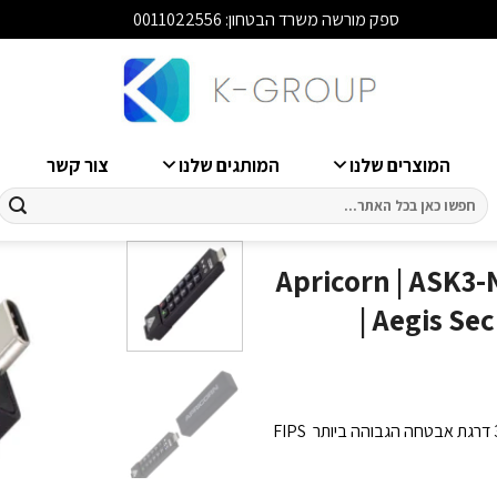
ספק מורשה משרד הבטחון: 0011022556
סגור
המוצרים שלנו
המותגים שלנו
צור קשר
חיפוש
עבור:
יסק און קי) -Apricorn | ASK3-NXC-32GB
| Aegis Se
זיכרון נייד מוצפן מחברת Apricorn מסדרת Aegis Secure Key בנפח 32GB דרגת אבטחה הגבוהה ביותר FIPS