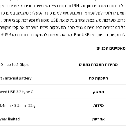
כל הנתונים מוצפנים תוך וה- PIN והנתונים של המכשיר נותרים מוצפנים בזמן הכונן במנוחה.
תואם לחלוטין לפלטפורמות ואגנוסטיות למערכת ההפעלה; משגשג במערכות חל
כרום, מערכות משובצות וציוד בעל יציאת USB מופעלת ומערכת קבצי אחסון.
כל המרכיבים הפנימיים מוגנים מפני התעסקות פיזית בשכבת אפוקסי מוקשה,
להתקפות זדוניות כמו BadUSB. מביאה חסינות להתקפות זדוניות כמו BadUSB..
מאפיינים טכניים:
מהירות העברת נתונים
.0 – up to 5 Gbps
הספקת כח
 / Internal Battery
ממשק
eed USB 3.2 type C
מידות
.4mm x 9.5mm | 22 g
אחריות
3year limited