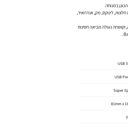
ונות, לינוקס, מק, אנדרואיד,
 וקושחה נעולה מביאה חסינות
USB 3
USB Port
Super Sp
81mm x 18