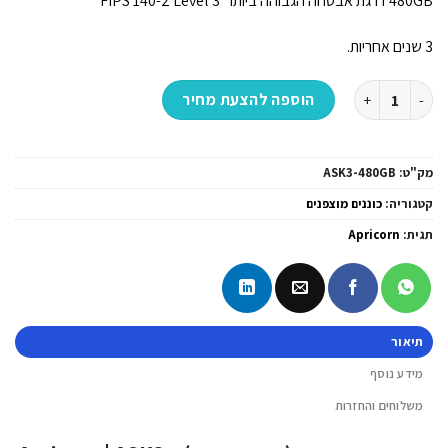
480GB דרגת אבטחה הגבוהה ביותר FIPS 140-2 Level 3
3 שנים אחריות.
כמות של זיכרון נייד מוצפן (דיסק און קי) -Apricorn | ASK3-480GB | Aegis Secure Key 3.0 | 480GB | USB3.1 Encrypted Flash Key
הוספה להצעת מחיר
מק"ט:
ASK3-480GB
קטגוריה:
כוננים מוצפנים
תגית:
Apricorn
תיאור
מידע נוסף
משלוחים והחזרות