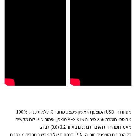
מפתח ה- USB המוצפן הראשון שמציג מחבר C. ללא תוכנה, 100%
מבוסס- חומרה 256 סיביות AES XTS מוצפן, אימות PIN לוח מקשים
מאמת ומהירויות העברת נתונים באתר 3.2 (3.0) גבוה.
כל הנתונים מוצפנים תוך וה- PIN והנתונים של המכשיר נותרים מוצפנים