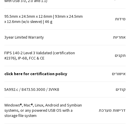
with USB 3.0, 2.0 and 1.1)
95.5mm x 24.5mm x 12.6mm | 93mm x 24.5mm
מידות
x 12.6mm (w/o sleeve) | 46 g
אחריות
3year Limited Warranty
FIPS 140-2 Level 3 Validated (certification
תקנים
#2376), IP-68, FCC & CE
אישורים
click here for certification policy
קודים
5A992.c / 8473.50.3000 / 3VYK8
Windows®, Mac®, Linux, Android and Symbian
דרישות מערכת
systems, or any powered USB OS with a
storage file system