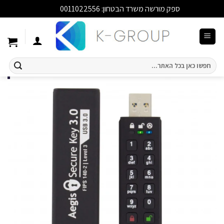
ספק מורשה משרד הבטחון: 0011022556
סגור
Ski
t
conten
חיפוש
עבור: