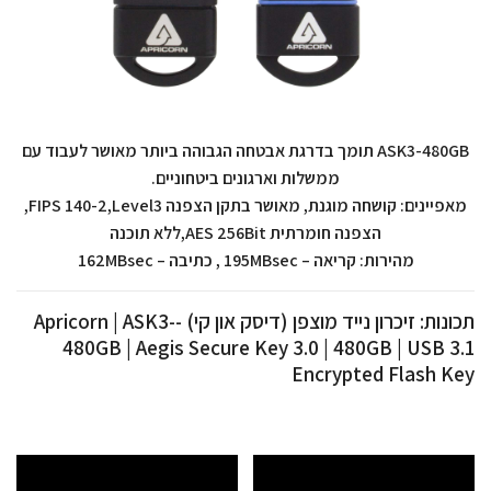
ASK3-480GB תומך בדרגת אבטחה הגבוהה ביותר מאושר לעבוד עם
ממשלות וארגונים ביטחוניים.
מאפיינים: קושחה מוגנת, מאושר בתקן הצפנה FIPS 140-2,Level3,
הצפנה חומרתית AES 256Bit,ללא תוכנה
מהירות: קריאה – 195MBsec , כתיבה – 162MBsec
תכונות: זיכרון נייד מוצפן (דיסק און קי) -Apricorn | ASK3-
480GB | Aegis Secure Key 3.0 | 480GB | USB 3.1
Encrypted Flash Key