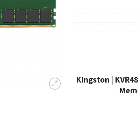
טון Kingston | KVR48U40BD8-16 |
Memo