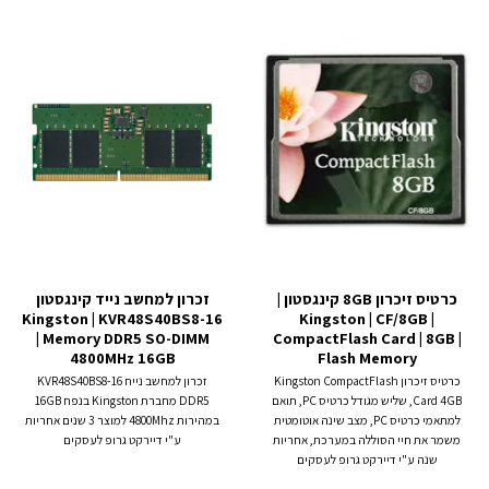
כרטיס זיכרון 8GB קינגסטון |
זכרון למחשב נייד קינגסטון
Kingston | KVR48S40BS8-16
Kingston | CF/8GB |
| Memory DDR5 SO-DIMM
CompactFlash Card | 8GB |
4800MHz 16GB
Flash Memory
כרטיס זיכרון Kingston CompactFlash
זכרון למחשב נייח KVR48S40BS8-16
Card 4GB, שליש מגודל כרטיס PC, תואם
DDR5 מחברת Kingston בנפח 16GB
למתאמי כרטיס PC, מצב שינה אוטומטית
במהירות 4800Mhz למוצר 3 שנים אחריות
משמר את חיי הסוללה במערכת, אחריות
ע"י דיירקט גרופ לעסקים
שנה ע"י דיירקט גרופ לעסקים