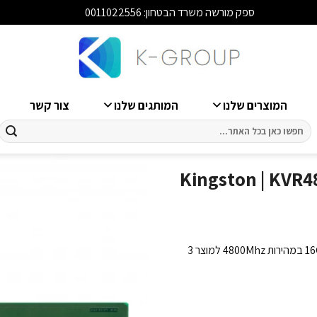
ספק מורשה משרד הבטחון: 0011022556
סגור
המוצרים שלנו
המותגים שלנו
צור קשר
חיפוש
עבור:
ן Kingston | KVR48U40BD8-16 |
זכרון למחשב נייח KVR48U40BD8-16 DDR5 מחברת Kingston בנפח 16GB במהירות 4800Mhz למוצר 3