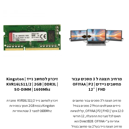
מרחיב תצוגה ל 3 מסכים עבור
זיכרון למחשב נייד Kingston |
מחשבים ניידים OFIYAA | P2 |
KVR16LS11/2 | 2GB | DDR3L |
SO-DIMM | 1600Mhz
12″ | FHD
מרחיב תצוגה ל 3 מסכים עבור מחשבים
זיכרון למחשב נייד KVR16LS11/2 מחברת
ניידים וטאבלטים הכולל 2 מסכים בגודל
Kingston בנפח 2GB תומך במהירות
12.0 אינץ' | OFIYAA | P2 | FHD, קל לנשיאה
1600Mhz למוצר 3 שנות אחריות
תואם לכל מערכות ההפעלה, 12 חודשי
אחריות ע"י DirectB2B. OFIYAA הוא
מרחיב תצוגה נייד בעל 2 צגי מחשב בגודל