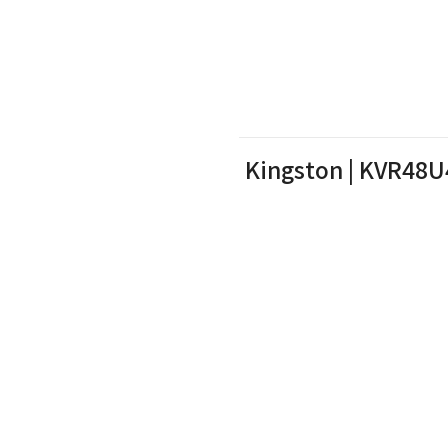
נייח קינגסטון Kingston | KVR48U40BD8-16