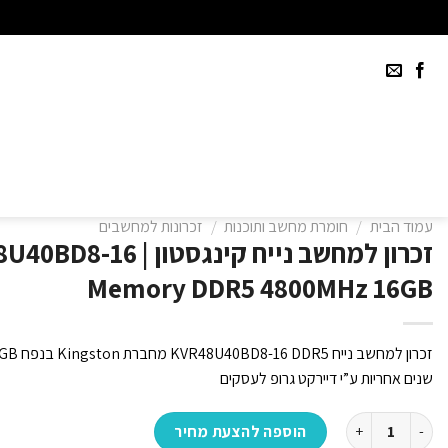
Ski
t
conten
עמוד הבית
/
חומרת מחשב ותוכנות
/
זכרונות למחשבים
זכרון למחשב נייח קינגסטו
Memory DDR5 4800MHz 16GB
שנים אחריות ע”י דיירקט גרופ לעסקים
כמות של זכרון למחשב נייח קינגסטון Kingston | KVR48U40BD8-16 | Memory DDR5 4800MHz 16GB
הוספה להצעת מחיר