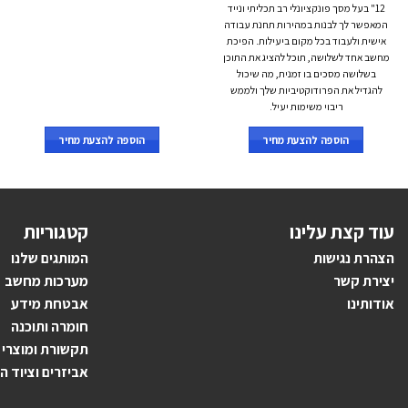
12" בעל מסך פונקציונלי רב תכליתי ונייד
המאפשר לך לבנות במהירות תחנת עבודה
אישית ולעבוד בכל מקום ביעילות. הפיכת
מחשב אחד לשלושה, תוכל להציג את התוכן
בשלושה מסכים בו זמנית, מה שיכול
להגדיל את הפרודוקטיביות שלך ולממש
ריבוי משימות יעיל.
הוספה להצעת מחיר
הוספה להצעת מחיר
עוד קצת עלינו
קטגוריות
הצהרת נגישות
ה
מותגים ש
לנו
יצירת קשר
מערכות מחשב
אודותינו
אבטחת מידע
חומרה ותוכנה
תקשורת ומוצרי
אביזרים וציוד ה