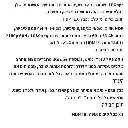
18Gbps, שמתקרב לביצועים הטובים ביותר של המשחקים שלך
בפלייסטיישן ונהנה מחוויית המשחק המצוינת.
תואם באופן מושלם לכבל HDMI 2.0
4K HDR ב- 4:2:0 8/10/12 סיביות, 4:2:2 ו- 4:4:4 עם 8 סיביות;
וידאו 3D 4K ב-60 הרץ, תואם לאחור עם תקני 2160p 60Hz 1080p
144Hz והתקני HDMI קודמים v1.4 ו-v1.3.
עמידות משופרת
ז’קט TPE עמיד וגמיש, מעטפת Kirstie, מחברים מצופים זהב
כוללים עמידות בפני חלודה והזרמת אותות יציבה, מבטיחים את
טוהר האות הדיגיטלי ומספקים את הצליל והתמונה האמיתיים יותר.
הערה
כבל HDMI סיב אופטי זה הוא רק שידור בכיוון אחד, לא דו-כיווני.
אנא שימו לב ל”מקור” ו”תצוגה”.
תוכן חבילה
1 x כבל סיבים אופטיים HDMI