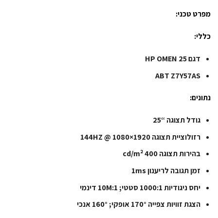
מפרט טכני:
כללי:
דגם
HP OMEN 25
ABT
Z7Y57AS
נתונים:
גודל תצוגה
“25
רזולוציית תצוגה
1920×1080 @ 144HZ
בהירות תצוגה
400 cd/m²
זמן תגובה לריענון
1ms
יחס ניגודיות
1000:1 סטטי; 10M:1 דינמי
הצגת זוויות צפייה
170° אופקי; 160° אנכי