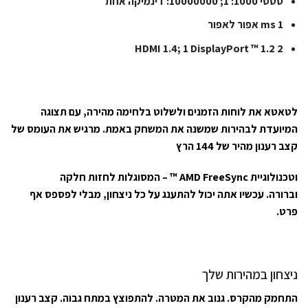
סטטי 1000: 1; 10000000: דינמיקה אחת
1 ms אפור לאפור
2 HDMI 1.4; 1 DisplayPort ™ 1.2
לטאטא את לוחות הזמנים ולשלוט בלחימה מהירה, עם תצוגה
המיועדת לבהירות שמשנה את המשחק באמת. מרגיש את העומס של
קצב רענון מהיר של 144 הרץ
וטכנולוגיית AMD FreeSync ™ – המסוגלות לחזות חלקה
וברורה. עכשיו אתה יכול להתענג על כל ניצחון, מבלי לפספס אף
פרט.
ניצחון במהירות שלך
התחמק מהקרס. גנוב את המטרה. להתפוצץ במתח גבוה. קצב רענון