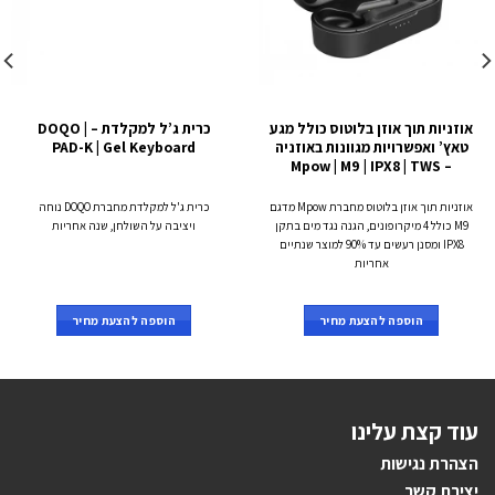
אוזניות תוך אוזן בלוטוס כולל מגע
כרית ג’ל למקלדת – DOQO |
טאץ’ ואפשרויות מגוונות באוזניה
PAD-K | Gel Keyboard
– Mpow | M9 | IPX8 | TWS
אוזניות תוך אוזן בלוטוס מחברת Mpow מדגם
כרית ג'ל למקלדת מחברת DOQO נוחה
M9 כולל 4 מיקרופונים, הגנה נגד מים בתקן
ויציבה על השולחן, שנה אחריות
IPX8 ומסנן רעשים עד 90% למוצר שנתיים
אחריות
הוספה להצעת מחיר
הוספה להצעת מחיר
עוד קצת עלינו
הצהרת נגישות
יצירת קשר