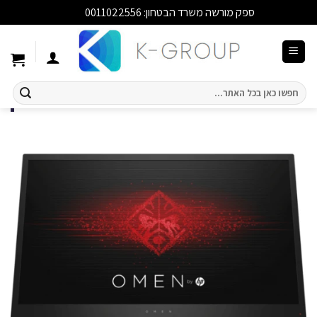
ספק מורשה משרד הבטחון: 0011022556
סגור
Ski
t
conten
חיפוש
עבור: