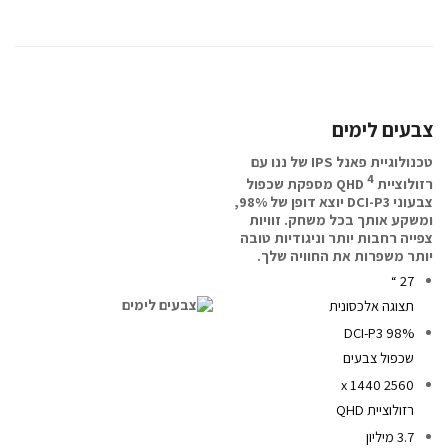
צבעים לימים
טכנולוגיית פאנל IPS של ננו עם
4
רזולוציית QHD
מספקת שכפול
צבעוני DCI-P3 יוצא דופן של 98%,
ומשקע אותך בכל משחק. זוויות
צפייה רחבות יותר וניגודיות טובה
יותר משפרות את החוויה שלך.
27 “
תצוגה אלכסונית
DCI-P3 98%
שכפול צבעים
2560 x 1440
רזולוציית QHD
3.7 מיליון