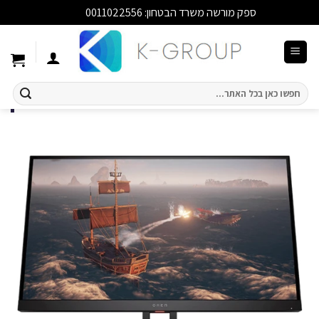
ספק מורשה משרד הבטחון: 0011022556
סגור
Ski
t
conten
חיפוש
עבור: