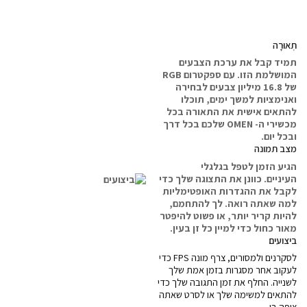
תְאוּרָה
תמיד קבל את ערכת הצבעים
המושלמת הזו. עם ספקטרום RGB
של 16.8 מיליון צבעים לבחירה
ואנימציות למשך ימים, תוכלו
להתאים אישית את התאורה בכל
מכשירי ה- OMEN שלכם בכל דרך
ובכל יום.
מצב תמונה
הגיע הזמן לטפל בגלגלי
העיניים. כוונן את התצוגה שלך כדי
לקבל את ההגדרות האופטימליות
למה שאתה רואה. לך להתחמם,
להיות קריר יותר, או פשוט להיפטר
מאור כחול כדי למיין כל זן בעין.
ביצועים
לסקרנים ולמסורים, צרף מונה FPS כדי
לעקוב אחר מסגרות בזמן אמת שלך
לשנייה. החלף את זמן התגובה שלך כדי
להתאים למשימה שלך או לסרט שאתה
צופה בו.