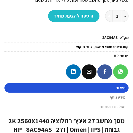
פאנל IPS, מסך מחשב שטוח ועוד, כולל אחריות 3 שנים .
כמות של מסך מחשב 27 אינץ' רזולוציה 2K 2560X1440 גבוהה HP | 8AC94AS | 27I | Omen | IPS | 165Hz
הוספה להצעת מחיר
מק"ט:
8AC94AS
קטגוריות:
מסכי מחשב
,
ציוד היקפי
תגית:
HP
תיאור
מידע נוסף
משלוחים והחזרות
מסך מחשב 27 אינץ’ רזולוציה 2K 2560X1440
גבוהה HP | 8AC94AS | 27I | Omen | IPS |