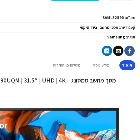
מק"ט:
SAML32590
קטגוריות:
מסכי מחשב
,
ציוד היקפי
תגית:
Samsung
תיאור
מידע נוסף
משלוחים והחזרות
מסך מחשב סמסונג – Samsung | U32J590UQM | 31.5″ | UHD | 4K