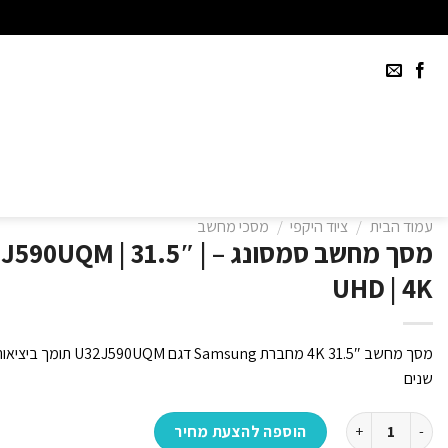
Ski
t
conten
עמוד הבית
/
ציוד היקפי
/
מסכי מחשב
מסך מחשב סמסונג – M | 31.5″
UHD | 4K
שנים
כמות של מסך מחשב סמסונג - Samsung | U32J590UQM | 31.5" | UHD | 4K
הוספה להצעת מחיר