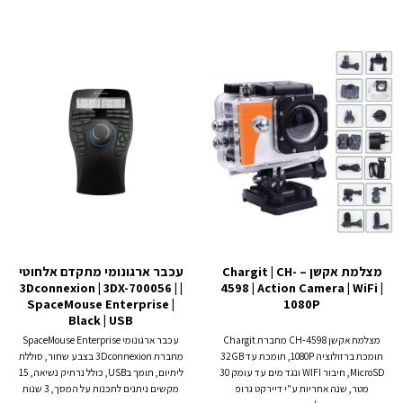
מצלמת אקשן – Chargit | CH-
עכבר ארגונומי מתקדם אלחוטי
| 3Dconnexion | 3DX-700056 |
4598 | Action Camera | WiFi |
SpaceMouse Enterprise |
1080P
Black | USB
מצלמת אקשן CH-4598 מחברת Chargit
עכבר ארגונומי SpaceMouse Enterprise
תומכת ברזולוציה 1080P, תומכת עד 32GB
מחברת 3Dconnexion בצבע שחור, סוללת
MicroSD, חיבור WIFI ונגד מים עד עומק 30
ליתיום, תומך בUSB, כולל נרתיק נשיאה, 15
מטר, שנה אחריות ע"י דיירקט גרופ
מקשים ניתנים לתכנות על המסך, 3 שנות