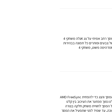
גלה משחקי 4K במסך רחב אמיתי על צג UJ59 בגודל 31.5 ”. עם 8.3 מיליון
של צבעים ופותרים כל תמונה בבהירות
AMD FreeSync מסנכרן את קצב הריענון של כרטיס המסך והצג כדי להפחית
ט נמוך ממזער את העיכוב בין קלט
ל המסך לחוויית משחק חלקה בצורה
וכה, עד שמיד לפני שתפעיל את המסך