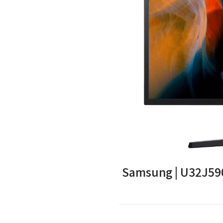
– Samsung | U32J590UQM | 31.5″ |