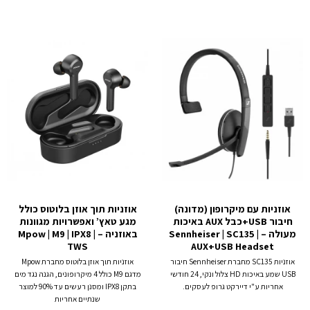
אוזניות עם מיקרופון (מדונה)
אוזניות תוך אוזן בלוטוס כולל
חיבור USB+כבל AUX באיכות
מגע טאץ’ ואפשרויות מגוונות
מעולה – Sennheiser | SC135 |
באוזניה – Mpow | M9 | IPX8 |
TWS
AUX+USB Headset
אוזניות SC135 מחברת Sennheiser חיבור
אוזניות תוך אוזן בלוטוס מחברת Mpow
USB שמע באיכות HD צלול ונקי, 24 חודשי
מדגם M9 כולל 4 מיקרופונים, הגנה נגד מים
אחריות ע"י דיירקט גרופ לעסקים.
בתקן IPX8 ומסנן רעשים עד 90% למוצר
שנתיים אחריות