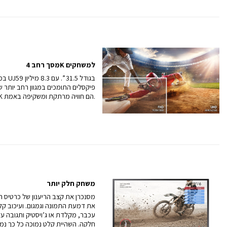
מסך רחב 4K למשחקים
פיקסלים התומכים במגוון רחב יותר 
מדהימה פשוט, משחקי 4K הם חוויה מרתקת ומשקיפה באמת.
משחק חלק יותר
את דמעת התמונה וגמגום. ועיכוב קל
עכבר, מקלדת או ג’ויסטיק ותגובה ע
חלקה. השהיית קלט נמוכה כל כך נמ