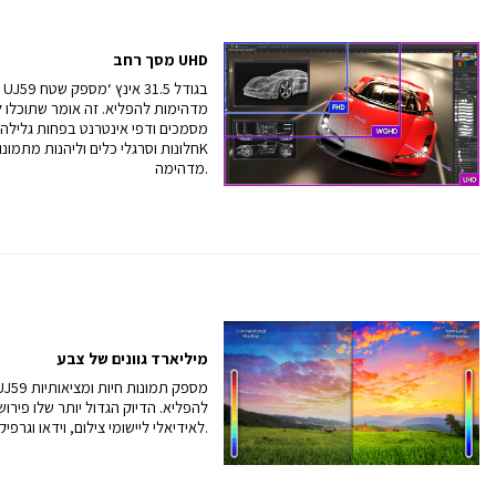
מסך רחב UHD
מסמכים ודפי אינטרנט בפחות גלילה,
מדהימה.
מיליארד גוונים של צבע
להפליא. הדיוק הגדול יותר שלו פירוש
לחיים, מה שהופך את UJ59 לאידיאלי ליישומי צילום, וידאו וגרפיקה.