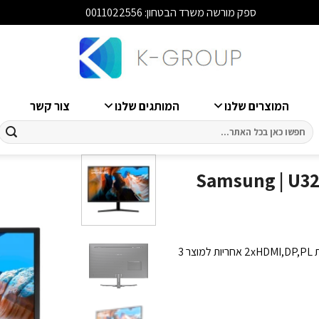
ספק מורשה משרד הבטחון: 0011022556
סגור
המוצרים שלנו
המותגים שלנו
צור קשר
חיפוש
עבור:
Samsung | U32J590UQ |
מסך מחשב 31.5″ 4K מחברת Samsung דגם U32J590UQM תומך ביציאות 2xHDMI,DP,PL אחריות למוצר 3