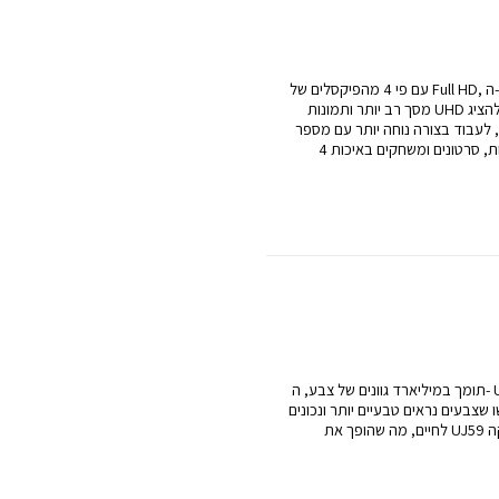
עם פי 4 מהפיקסלים של Full HD, ה- UJ59 בגודל 31.5 אינץ ‘מספק שטח
מסך רב יותר ותמונות UHD מדהימות להפליא. זה אומר שתוכלו להציג
 לעבוד בצורה נוחה יותר עם מספר
חלונות וסרגלי כלים וליהנות מתמונות, סרטונים ומשחקים באיכות 4K
תומך במיליארד גוונים של צבע, ה- UJ59 מספק תמונות חיות ומציאותיות
ו שצבעים נראים טבעיים יותר ונכונים