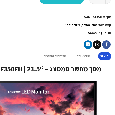
מק"ט:
SAML24350
קטגוריות:
מסכי מחשב
,
ציוד היקפי
תגית:
Samsung
תיאור
מידע נוסף
משלוחים והחזרות
מסך מחשב סמסונג – “Samsung | S24F350FH | 23.5