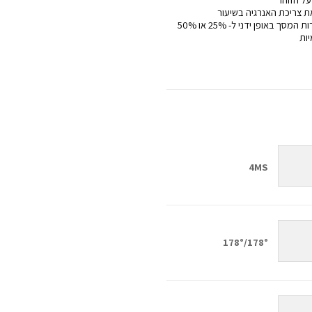
ת צריכת האנרגיה בשיעור
של עד 10%* • ניתן להגדיר את בהירות המסך באופן ידני ל- 25% או 50%
יות
4MS
178°/178°