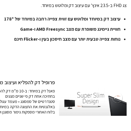
צג FHD ב-23.5 אינץ’ עם עיצוב דק ומלוטש במיוחד.
עיצוב דק במיוחד ומלוטש עם זווית צפייה רחבה במיוחד של 178º
חוויית גיימינג משופרת עם מצב AMD Freesync ו-Game
נוחות צפייה טבעית יותר עם מצב חיסכון בעין ו-Flicker חינם
פרופיל דק להפליא ועיצוב מסו
פאנל דק במיוחד: ב-10 מ”מ דק להפליא – דק כמו עט כדורי – הלוח
בחתיכה אחת דק פי שניים מצגים
סטנדרטיים של סמסונג • מעמד עגול
באלגנטיות את התצוגה הדקה במיוחד 
בלוח האחורי מספקות גימור מסוגנן וע