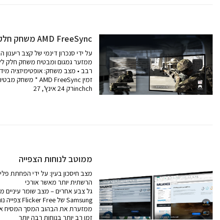
משחק חלק ללא רבב עם AMD FreeSync
AMD FreeSync: על ידי סנכרון דינמי של קצב ר
תמונה, AMD FreeSync ממזער גמגום ומבטיח משחק חלק 
רבב • מצב משחק: אופטימיזציה מידית
משחק מבטיח לך לר
רק 24 אינץ’, 27inchch
ממוטב לנוחות הצפייה
מצב חיסכון בעין: על ידי הפחתת פלי
הרשתית יותר מאשר אורכי
גל צבע אחרים – מצב שומר עיניים מפ
צפייה נוחה יו
ממזערת את הבהוב המסך המסיח את
זמן רב יותר בנוחות רבה יותר