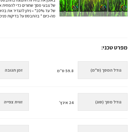
של צבעי מסך שחורים כדי להפחית א
מה-כיום * בהתבסס על בדיקות פנימ
מפרט טכני:
גודל המסך (ס"מ)
זמן תגובה
59.8 ס”מ
גודל מסך (סוג)
זווית צפייה 
24 אינץ’