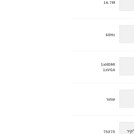
16.7M
60Hz
1xHDMI
1xVGA
שחור
קיר
75X75