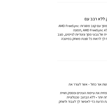
יענון המסך עם קצב מסגרות
ללא
 של צבעי מסך וניגודיות לגיימינג, מצב
אות כל סצנת משחק במיטבה * AMD FreeSync זמין
טות אור כחול – אשר לעורר את
חית את עייפות העיניים ומספק חוויית
תר • ללא הבהוב: טכנולוגיית Flicker Free של Samsung
 הדעת כדי לאפשר לך לעבוד ולשחק