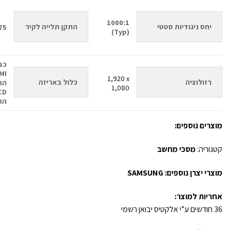
‎1000:1
יחס ניגודיות סטטי
התקן תלייה לקיר
75
(Typ)
כב
1,920 x
רזולוציה
כלול באריזה
הת
1,080‎
הת
מוצרים נוספים:
קטגוריה:
מסכי מחשב
מוצרי יצרן נוספים:
SAMSUNG
אחריות למוצר:
36 חודשים ע”י אלקטיס יבואן רשמי