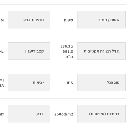
שטוח / קמור
תמיכת צבע
שטוח
7M
‎336.3 x
גודל תצוגה אקטיבית
קצב ריענון
Hz
597.8
מ”מ
MI
סוג פנל
יציאות
IPS
GA
בהירות (טיפוסית)
צבע
250cd/m2
שח