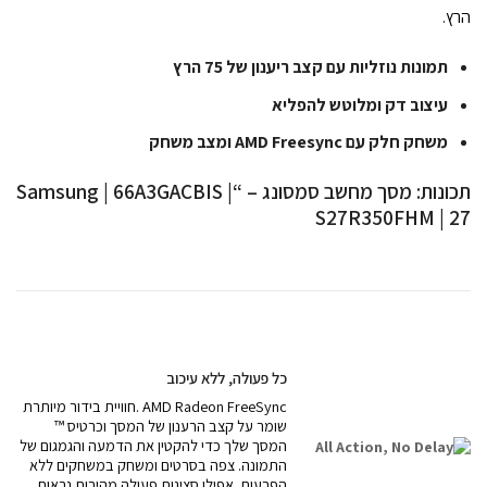
הרץ.
תמונות נוזליות עם קצב ריענון של 75 הרץ
עיצוב דק ומלוטש להפליא
משחק חלק עם AMD Freesync ומצב משחק
תכונות: מסך מחשב סמסונג – “Samsung | 66A3GACBIS |
S27R350FHM | 27
כל פעולה, ללא עיכוב
חוויית בידור מיותרת. AMD Radeon FreeSync
™ שומר על קצב הרענון של המסך וכרטיס
המסך שלך כדי להקטין את הדמעה והגמגום של
התמונה. צפה בסרטים ומשחק במשחקים ללא
הפרעות. אפילו סצינות פעולה מהירות נראות