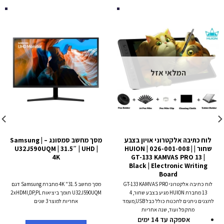
המלאי אזל
לוח כתיבה אלקטרוני אויון בצבע
מסך מחשב סמסונג – Samsung |
שחור | HUION | 026-001-008 |
U32J590UQM | 31.5″ | UHD |
4K
GT-133 KAMVAS PRO 13 |
Black | Electronic Writing
Board
לוח כתיבה אלקטרוני GT-133 KAMVAS PRO
מסך מחשב 31.5" 4K מחברת Samsung דגם
13 מחברת HUION מגיע בצבע שחור, 4
U32J590UQM תומך ביציאות 2xHDMI,DP,PL
לחצנים ניתנים לתכנות כולל כבל USB,מעמד
אחריות למוצר 3 שנים
מתקפל ועוד, שנה אחריות
אספקה עד 14 ימים