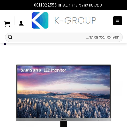
ספק מורשה משרד הבטחון: 0011022556
סגור
Ski
t
conten
חיפוש
עבור: