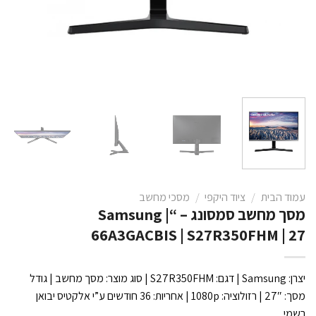
עמוד הבית
/
ציוד היקפי
/
מסכי מחשב
מסך מחשב סמסונג – “Samsung |
66A3GACBIS | S27R350FHM | 27
יצרן: Samsung | דגם: S27R350FHM | סוג מוצר: מסך מחשב | גודל
מסך: 27″ | רזולוציה: 1080p | אחריות: 36 חודשים ע”י אלקטיס יבואן
רשמי.