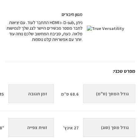
מגוון חיבורים
התחבר לעוד. עם יציאות HDMI ו- D-sub, ניתן
לחבר מספר מכשירים היישר לצג שלך לגמישות
מלאה. כעת, סביבת המחשוב שלכם נוחה עוד
יותר עם אפשרויות קלט נוספות.
מפרט טכני:
גודל המסך (ס"מ)
זמן תגובה
68.6 ס”מ
MS
גודל מסך (סוג)
זווית צפייה 
27 אינץ’
178°