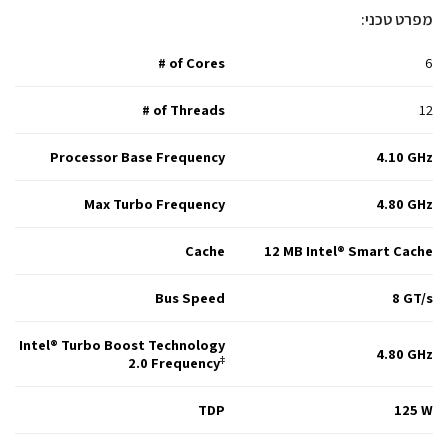
מפרט טכני:
# of Cores
6
# of Threads
12
Processor Base Frequency
4.10 GHz
Max Turbo Frequency
4.80 GHz
Cache
12 MB Intel® Smart Cache
Bus Speed
8 GT/s
Intel® Turbo Boost Technology
4.80 GHz
2.0 Frequency
‡
TDP
125 W