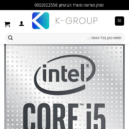
ספק מורשה משרד הבטחון: 0011022556
סגור
Ski
t
conten
חיפוש
עבור: