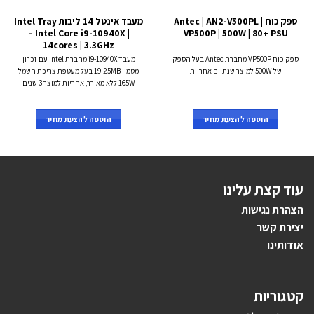
ספק כוח Antec | AN2-V500PL |
מעבד אינטל 14 ליבות Intel Tray
– Intel Core i9-10940X |
VP500P | 500W | 80+ PSU
14cores | 3.3GHz
ספק כוח VP500P מחברת Antec בעל הספק
מעבד i9-10940X מחברת Intel עם זכרון
של 500W למוצר שנתיים אחריות
מטמון 19.25MB בעל מעטפת צריכת חשמל
165W ללא מאורר, אחריות למוצר 3 שנים
הוספה להצעת מחיר
הוספה להצעת מחיר
עוד קצת עלינו
הצהרת נגישות
יצירת קשר
אודותינו
קטגוריות