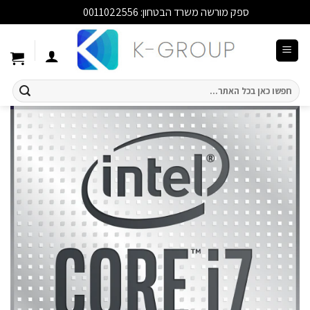
ספק מורשה משרד הבטחון: 0011022556
סגור
Ski
t
conten
חיפוש
עבור: