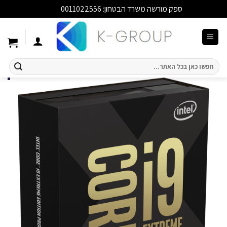
ספק מורשה משרד הבטחון: 0011022556
סגור
Ski
t
conten
חיפוש
עבור: