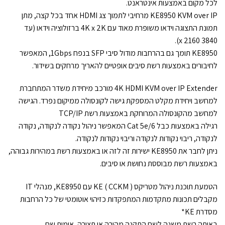
לכל מקום באמצעות אינטראנט.
KE8950 KVM over IP מרחיבי לתמוך צג HDMI אחד בכל קצה, מתן
תמונת התצוגה וידאו משופרת מאוד עם 4K x 2K ברזולוציה וידאו (עד
3840 x 2160).
KE8950 תומך גם בהרחבות מודול סיבי SFP בנפח 1Gbps, המאפשר
לחיבורים באמצעות רשת סיבים אופטיים להאריך מרחקים בשידור.
4K HDMI KVM over IP Extender מורכב מיחידת משדר המתחברת
למחשב ויחידת מקלט המספקת גישה לקונסולה ממיקום נפרד. הגישה
למחשב מהקונסולה המרוחקת באמצעות רשת TCP/IP
רגילה באמצעות כבל Cat 5e/6 המאפשר ניהול נקודה לנקודה, נקודה
לנקודה, ריבוי נקודות לנקודה וריבוי נקודות לנקודה.
ניתן לחבר את KE8950 ישירות זה לזה או באמצעות רשת במהירות גבוהה,
באמצעות רשת מבוססת נחושת או סיבים.
הטמעת תוכנת ניהול מטריקס KE ( CCKM ) עם KE8950, מנהלי IT
מקבלים תכונות מתקדמות המתפקדות כזיהוי אוטומטי של כל הרחבות
מסדרת KE*
באותה רשת משנה לשם התקנה מהירה או תצורה, אימות שם