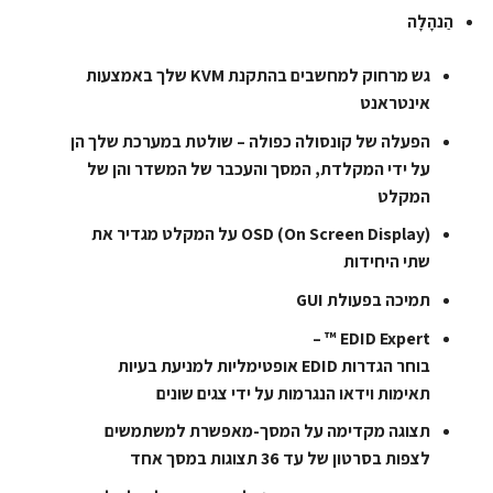
הַנהָלָה
גש מרחוק למחשבים בהתקנת KVM שלך באמצעות
אינטראנט
הפעלה של קונסולה כפולה – שולטת במערכת שלך הן
על ידי המקלדת, המסך והעכבר של המשדר והן של
המקלט
OSD (On Screen Display) על המקלט מגדיר את
שתי היחידות
תמיכה בפעולת GUI
EDID Expert ™ –
בוחר הגדרות EDID אופטימליות למניעת בעיות
תאימות וידאו הנגרמות על ידי צגים שונים
תצוגה מקדימה על המסך-מאפשרת למשתמשים
לצפות בסרטון של עד 36 תצוגות במסך אחד