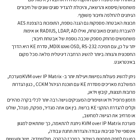
משתמש/סיסמא והרשאה, והיכולת להגדיר סוגים שונים של חיבורים
הניתנים להחלפה וחיבור מְשׁוּתָף.
תכונות האבטחה מספקות גם הגנה נוספת, התומכות בהצפנת AES
להעברת נתונים מאובטחת, ואילו RADIUS, LDAP, AD או אימות
משתמשים מרוחק מספק שכבה נוספת של אבטחת חיבור;
יתר על כן, עם תמיכה OSD, RS-232 ואוטו MDIX, סדרת KE היא הדרך
החסכונית והנוחה ביותר להשיג הרחבה דיגיטלית מלאה מכל מקום
באינטראנט.
ניתן להשיג פעולות גמישות ויעילות יותר ב- KVM over IP Matrixמערכת,
המשלבת מאריכים מסדרת KE עם תוכנת הניהול CCKM , כגון הגדרות
מרובות תצוגות, קיבוץ וידאו,
תזמון פרופיל וידאו ושיפורים המעניקים גישה רבה יותר לכלי בקרה מהירים
וקלים להגדרת התקני KE ברשת. בין אם אתה מגדיר, מפקח, מנהל, שולט
או מרחיב את הגישה למחשב,
מערכת KVM over IP Matrix ניתנת להתאמה, כך שתתאים למגוון
אינסופי של סביבות עבודה והגדרות תחנת עבודה,
כמו גם לספק פתרונות בשידור, במרכז הבקרה, מולטימדיה, ייצור ותעשיות