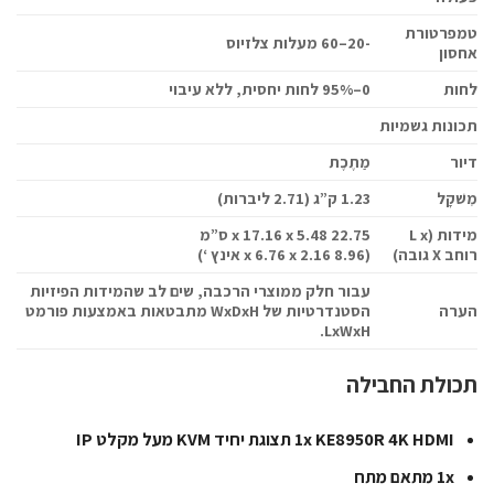
טמפרטורת
-20–60 מעלות צלזיוס
אחסון
לחות
0–95% לחות יחסית, ללא עיבוי
תכונות גשמיות
דיור
מַתֶכֶת
מִשׁקָל
1.23 ק”ג (2.71 ליברות)
מידות (L x
22.75 x 17.16 x 5.48 ס”מ
רוחב X גובה)
(8.96 x 6.76 x 2.16 אינץ ‘)
עבור חלק ממוצרי הרכבה, שים לב שהמידות הפיזיות
הערה
הסטנדרטיות של WxDxH מתבטאות באמצעות פורמט
LxWxH.
תכולת החבילה
1x KE8950R 4K HDMI תצוגת יחיד KVM מעל מקלט IP
1x מתאם מתח