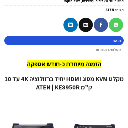
קטגוריות:
מאריכים ומפצלים
,
ציוד היקפי
תגית:
ATEN
תיאור
משלוחים והחזרות
הזמנה מיוחדת כ-חודש אספקה
מקלט KVM מסוג HDMI יחיד ברזולוציה 4K עד 10
ק”מ ATEN | KE8950R