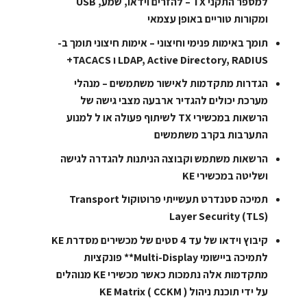
למספר התקני TX – להזרים וידאו, שמע, USB
ומקורות טוריים באופן עצמאי
תומך באימות פנימי וחיצוני – אימות חיצוני תומך ב-
LDAP, Active Directory, RADIUS ו TACACS+
הגדרות מתקדמות לאישור משתמשים – מנהלי
מערכת יכולים להגדיר ארבעה מצבי גישה של
הרשאות במכשירי TX לשיתוף פעולה או ל למנוע
התערבות בקרב משתמשים
הרשאות משתמש וקבוצה הניתנות להגדרה לגישה
ושליטה במכשירי KE
תמיכה סטנדרט תעשייתי פרוטוקול Transport
Layer Security (TLS)
קיבוץ וידאו של עד 4 סטים של מכשירים מסדרת KE
לתמיכה ביישומי Multi-Display** פונקציות
מתקדמות אלה נתמכות כאשר מכשירי KE מנוהלים
על ידי תוכנת ניהול KE Matrix ( CCKM )