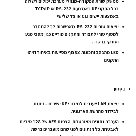
ממשק שורת הפקודה-מנהלי מערכת יכולים לשלוט
בכל התקני KE באמצעות RS-232 או TCP/IP
באמצעות יישום CLI או צד שלישי
יציאות טוריות RS-232-מאפשרות לך להתחבר
למסוף טורי לתצורה והתקנים טוריים כגון מסכי מגע
וסורקי ברקוד.
LED מהבהב ותכונות צפצוף מסייעות באיתור וזיהוי
התקנים
בִּטָחוֹן
יציאת LAN ייעודית לחיבורי KE ישירים – ניתנת
לבידוד מהרשת הארגונית
העברת נתונים מאובטחת-הצפנת AES של 128 סיביות
לאבטחת כל הנתונים לפני שהם מועברים ברשת