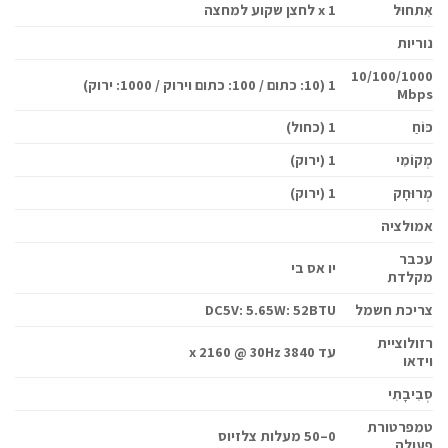
אִתחוּל
1 x לחצן שקוע למחצה
נוריות
10/100/1000
1 (10: כתום / 100: כתום וירוק / 1000: ירוק)
Mbps
כּוֹחַ
1 (כחול)
מְקוֹמִי
1 (ירוק)
מְרוּחָק
1 (ירוק)
אמולציה
עכבר
יו אס בי
מקלדת
צריכת חשמל
DC5V: 5.65W: 52BTU
רזולוציית
עד 3840 x 2160 @ 30Hz
וידאו
סְבִיבָתִי
טמפרטורת
0–50 מעלות צלזיוס
פעולה