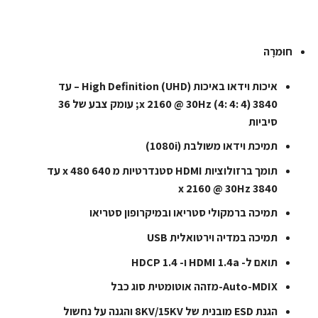
חוּמרָה
איכות וידאו באיכות High Definition (UHD) – עד
3840 x 2160 @ 30Hz (4: 4: 4); עומק צבע של 36
סיביות
תמיכת וידאו משולבת (1080i)
תומך ברזולוציות HDMI סטנדרטיות מ 640 x 480 עד
3840 x 2160 @ 30Hz
תמיכה ברמקולי סטריאו ובמיקרופון סטריאו
תמיכה במדיה וירטואלית USB
תואם ל- HDMI 1.4a ו- HDCP 1.4
Auto-MDIX-מזהה אוטומטית סוג כבל
הגנת ESD מובנית של 8KV/15KV והגנה על נחשול