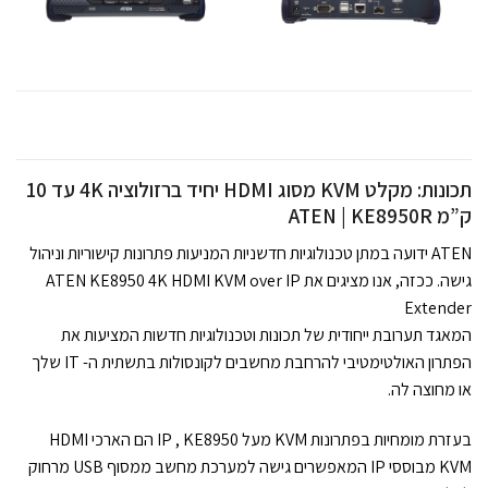
תכונות: מקלט KVM מסוג HDMI יחיד ברזולוציה 4K עד 10
ק”מ ATEN | KE8950R
ATEN ידועה במתן טכנולוגיות חדשניות המניעות פתרונות קישוריות וניהול
גישה. ככזה, אנו מציגים את ATEN KE8950 4K HDMI KVM over IP
Extender
המאגד תערובת ייחודית של תכונות וטכנולוגיות חדשות המציעות את
הפתרון האולטימטיבי להרחבת מחשבים לקונסולות בתשתית ה- IT שלך
או מחוצה לה.
בעזרת מומחיות בפתרונות KVM מעל IP , KE8950 הם הארכי HDMI
KVM מבוססי IP המאפשרים גישה למערכת מחשב ממסוף USB מרחוק