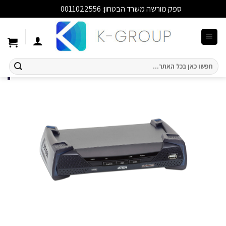
ספק מורשה משרד הבטחון: 0011022556
סגור
Ski
t
conten
חיפוש
עבור: