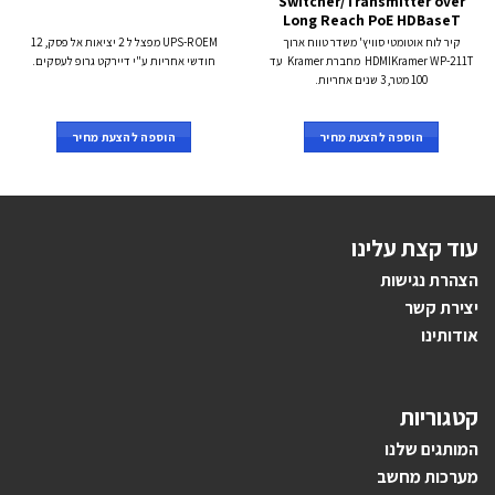
Switcher/Transmitter over
Long Reach PoE HDBaseT
קיר לוח אוטומטי סוויץ' משדר טווח ארוך
UPS-R OEM מפצל ל 2 יציאות אל פסק, 12
HDMIKramer WP-211T מחברת Kramer עד
חודשי אחריות ע"י דיירקט גרופ לעסקים.
100 מטר, 3 שנים אחריות.
הוספה להצעת מחיר
הוספה להצעת מחיר
עוד קצת עלינו
הצהרת נגישות
יצירת קשר
אודותינו
קטגוריות
ה
מותגים ש
לנו
מערכות מחשב