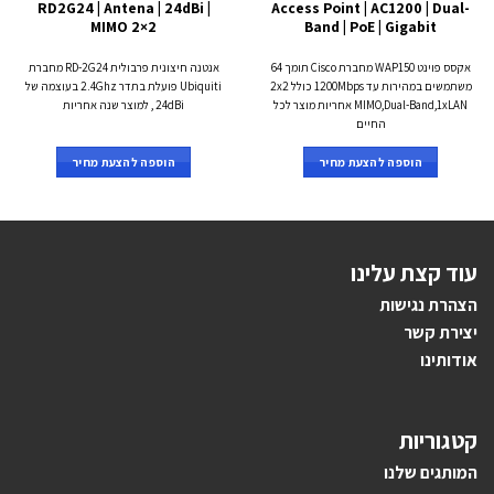
RD2G24 | Antena | 24dBi |
Access Point | AC1200 | Dual-
MIMO 2×2
Band | PoE | Gigabit
אקסס פוינט WAP150 מחברת Cisco תומך 64
אנטנה חיצונית פרבולית RD-2G24 מחברת
משתמשים במהירות עד 1200Mbps כולל 2x2
Ubiquiti פועלת בתדר 2.4Ghz בעוצמה של
MIMO,Dual-Band,1xLAN אחריות מוצר לכל
24dBi , למוצר שנה אחריות
החיים
הוספה להצעת מחיר
הוספה להצעת מחיר
עוד קצת עלינו
הצהרת נגישות
יצירת קשר
אודותינו
קטגוריות
ה
מותגים ש
לנו