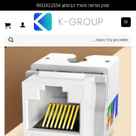
ספק מורשה משרד הבטחון: 0011022556
סגור
Ski
t
conten
חיפוש
עבור: