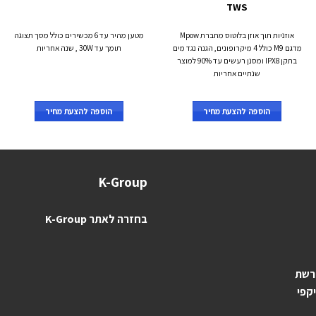
TWS
אוזניות תוך אוזן בלוטוס מחברת Mpow
מטען מהיר עד 6 מכשירים כולל מסך תצוגה
מדגם M9 כולל 4 מיקרופונים, הגנה נגד מים
תומך עד 30W , שנה אחריות
בתקן IPX8 ומסנן רעשים עד 90% למוצר
שנתיים אחריות
הוספה להצעת מחיר
הוספה להצעת מחיר
K-Group
בחזרה לאתר K-Group
 רשת
יקפי