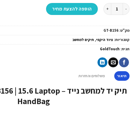
כמות של תיק יד למחשב נייד - GoldTouch | GT-B156 | 15.6 Laptop HandBag
הוספה להצעת מחיר
מק"ט:
GT-B156
קטגוריות:
ציוד היקפי
,
תיקים למחשב
תגית:
GoldTouch
תיאור
משלוחים והחזרות
תיק יד למחשב נייד –  Laptop
HandBag