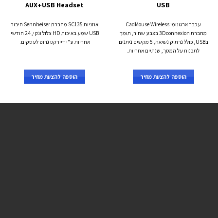
AUX+USB Headset
USB
עכבר ארגונומי CadMouse Wireless
אוזניות SC135 מחברת Sennheiser חיבור
מחברת 3Dconnexion בצבע שחור, תומך
USB שמע באיכות HD צלול ונקי, 24 חודשי
בUSB, כולל נרתיק נשיאה, 5 מקשים ניתנים
אחריות ע"י דיירקט גרופ לעסקים.
לתכנות על המסך, שנתיים אחריות.
הוספה להצעת מחיר
הוספה להצעת מחיר