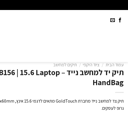
Ski
t
conten
עמוד הבית
/
ציוד היקפי
/
תיקים למחשב
תיק יד למחשב נייד – 6 Laptop
HandBag
גרופ לעסקים.