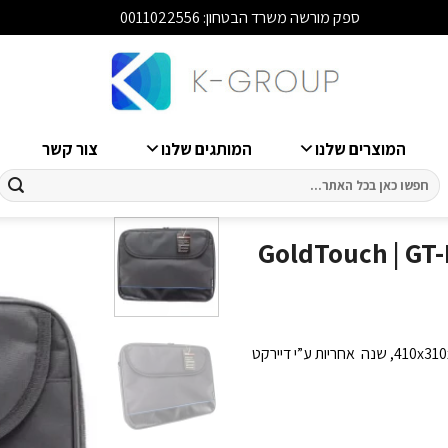
ספק מורשה משרד הבטחון: 0011022556
סגור
המוצרים שלנו
המותגים שלנו
צור קשר
חיפוש
עבור:
GoldTouch | GT-B156 | 15.
תיק צד למחשב נייד מחברת GoldTouch מתאים לדגמי 15.6 אינץ, 410x310x60mm, שנה אחריות ע”י דיירקט