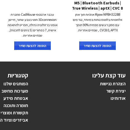
M5 | Bluetooth Earbuds |
True Wireless | aptX | CVC 8
Mpow MPBH322BB אוזניות תוך אוזן
עכבר ארגונומי CadMouse מחברת
אלחוטיות בלוטוס נוחות במיוחד, נגד מים
3Dconnexion חוטי בצבע שחור, חיישן
עם מסנן רעשים מפחית 90% תומך
אופטי ברזולוציה גדולה, תפריט להתאמה
CVC8.0, APTX , שנתיים אחריות.
אישית, 7 כפתורים (5 ניתנים לתכנות),
שנתיים אחריות.
הוספה להצעת מחיר
הוספה להצעת מחיר
עוד קצת עלינו
קטגוריות
הצהרת נגישות
ה
מותגים ש
לנו
יצירת קשר
מערכות מחשב
אודותינו
אבטחת מידע
חומרה ותוכנה
תקשורת ומוצרי
אביזרים וציוד ה