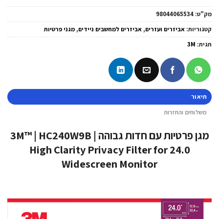
מק"ט:
98044065534
קטגוריות:
אביזרים ועזרים
,
אביזרים למחשבים ניידים
,
מגני פרטיות
תגית:
3M
תיאור
משלוחים והחזרות
מגן פרטיות עם חדות גבוהה 3M™ | HC240W9B |
High Clarity Privacy Filter for 24.0
Widescreen Monitor