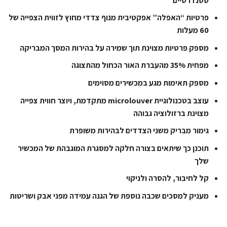
סטנדרטיים
פרטיות “האפלה” אפקטיבית מנוף צדדי מחוץ לזווית הצפייה של
60 מעלות
מספק פרטיות מצוינת תוך שמירה על בהירות המסך המבריקה
מפחית 35% מהעברת האור הכחול מהתצוגה
מספק תאימות מגע במכשירים מסוימים
עוצב בטכנולוגיית microlouver מתקדמת, ויוצר חווית צפייה
מצוינת ברזולוציה גבוהה
גימור מבריק משני הצדדים לבהירות משופרת
תוכנן כך שיתאים בצורה חלקה למסגרת המוגבהת של המכשיר
שלך
קל לחיבור, להסרה ולניקוי
מעניק למסכים שכבה נוספת של הגנה עמידה מפני אבק ושריטות