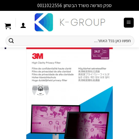
ספק מורשה משרד הבטחון: 0011022556
סגור
Ski
t
conten
חיפוש
עבור: