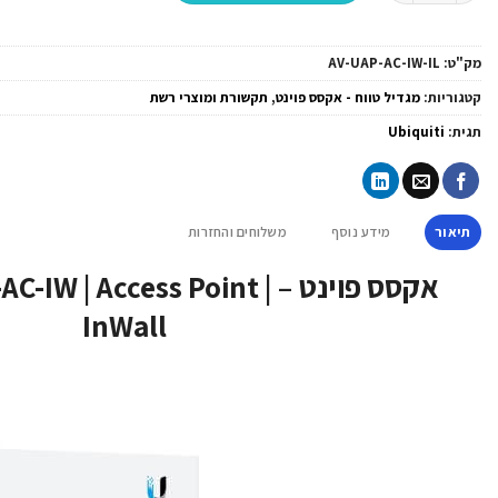
מק"ט:
AV-UAP-AC-IW-IL
קטגוריות:
מגדיל טווח - אקסס פוינט
,
תקשורת ומוצרי רשת
תגית:
Ubiquiti
תיאור
מידע נוסף
משלוחים והחזרות
אקסס פוינט – IW | Access Point
InWall