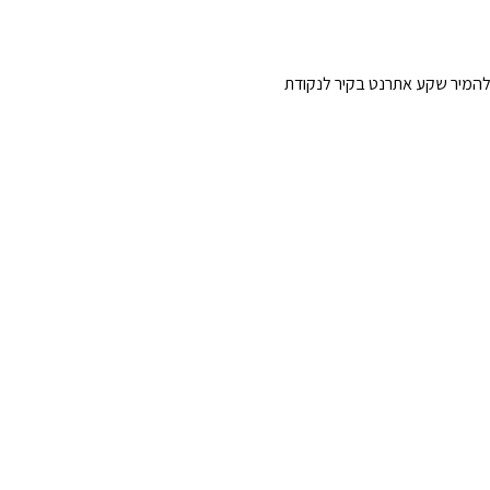
חדשות ומבוססות מחדש, ה- UniFi ® AC In-Wall מיועד להמיר שקע אתרנט בקיר לנקודת