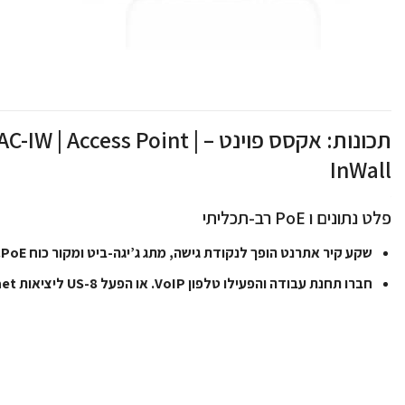
תכונות: אקסס פוינט –  Access Point
InWall
פלט נתונים ו PoE רב-תכליתי
שקע קיר אתרנט הופך לנקודת גישה, מתג ג’יגה-ביט ומקור כוח PoE.
חברו תחנת עבודה והפעילו טלפון VoIP. או הפעל US-8 ליציאות Ethernet עוד יותר.