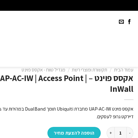
Ski
t
conten
עמוד הבית
/
תקשורת ומוצרי רשת
/
מגדיל טווח - אקסס פוינט
אקסס פוינט – P-AC-IW | Access Point
InWall
דיירקט גרופ לעסקים.
כמות של אקסס פוינט - Ubiquiti | UAP-AC-IW | Access Point | InWall
הוספה להצעת מחיר