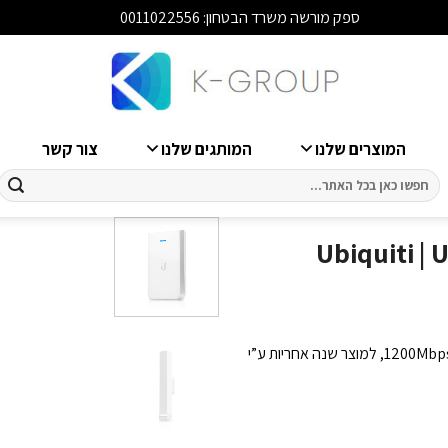
ספק מורשה משרד הבטחון: 0011022556
סגור
המוצרים שלנו
המותגים שלנו
צור קשר
חיפוש
עבור:
Ubiquiti | UA |
אקסס פוינט UAP-AC-IW מחברת Ubiquiti תומך DualBand במהירות עד 1200Mbps, למוצר שנה אחריות ע”י