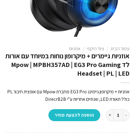
עמוד הבית
/
ציוד היקפי
/
אוזניות
אוזניות גיימרים + מיקרופון נוחות במיוחד עם אורות
לד Mpow | MPBH357AD | EG3 Pro Gaming
Headset | PL | LED
אוזניות + מיקרופון גיימינג EG3 Pro מחברת Mpow עם אופצית חיבור PL
כולל תאורת LED, שנתיים אחריות ע”י DirecrB2B
כמות של אוזניות גיימרים + מיקרופון נוחות במיוחד עם אורות לד Mpow | MPBH357AD | EG3 Pro Gaming Headset | PL | LED
הוספה להצעת מחיר