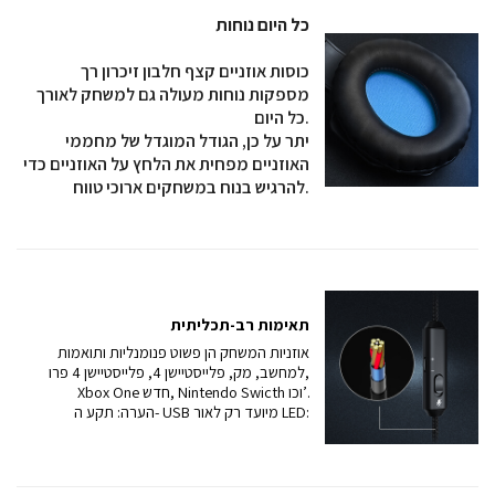
כל היום נוחות
כוסות אוזניים קצף חלבון זיכרון רך
מספקות נוחות מעולה גם למשחק לאורך
כל היום.
יתר על כן, הגודל המוגדל של מחממי
האוזניים מפחית את הלחץ על האוזניים כדי
להרגיש בנוח במשחקים ארוכי טווח.
תאימות רב-תכליתית
אוזניות המשחק הן פשוט פנומנליות ותואמות
למחשב, מק, פלייסטיישן 4, פלייסטיישן 4 פרו,
Xbox One חדש, Nintendo Swicth וכו’.
הערה: תקע ה- USB מיועד רק לאור LED: