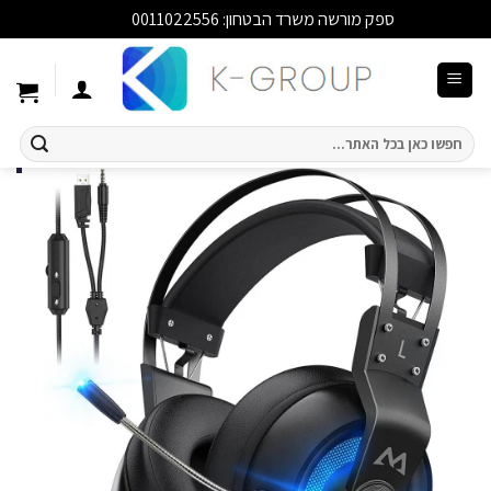
ספק מורשה משרד הבטחון: 0011022556
סגור
Ski
t
conten
חיפוש
עבור: