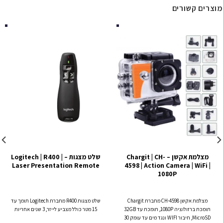
מוצרים קשורים
מצלמת אקשן – Chargit | CH-
שלט מצגות – Logitech | R400 |
Laser Presentation Remote
4598 | Action Camera | WiFi |
1080P
מצלמת אקשן CH-4598 מחברת Chargit
שלט מצגות R400 מחברת Logitech תומך עד
תומכת ברזולוציה 1080P, תומכת עד 32GB
15 מטר כולל מצביע לייזר, 3 שנים אחריות
MicroSD, חיבור WIFI ונגד מים עד עומק 30