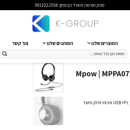
ספק מורשה משרד הבטחון: 0011022556
סגור
המוצרים שלנו
המותגים שלנו
צור קשר
חיפוש
עבור:
קרופון הכולל כפתור בית Mpow | MPPA071AB |
Mpow MPPA071AB אוזניות + מיקרופון הכולל כפתור בית עם אופציית חיבור USB+PL איכותי וחזק מיועד