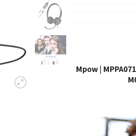
מיקרופון הכולל כפתור בית Mpow | MPPA071AB |
M0