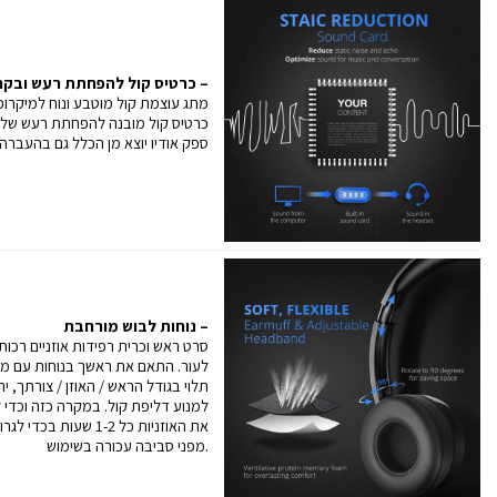
כרטיס קול להפחתת רעש ובקרת גישה נוחה –
מתג עוצמת קול מוטבע ונוח למיקרופ
כרטיס קול מובנה להפחתת רעש של
ספק אודיו יוצא מן הכלל גם בהעברה
נוחות לבוש מורחבת –
סרט ראש וכרית רפידות אוזניים רכות ע
לעור. התאם את ראשך בנוחות עם מחו
תלוי בגודל הראש / האוזן / צורתך, 
למנוע דליפת קול. במקרה כזה וכדי ל
את האוזניות כל 1-2 שעו
מפני סביבה עכורה בשימוש.