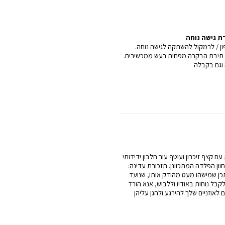
ון / לרמקול להשתקה לגישה נוחה.
 תיבת הבקרה מפחית רעש ממכשירים.
 וגם בקבלה
ם קצף זיכרון ועוטף עור חלבון ידידותי
ון הפלדה המתכוונן. תזכורת עדינה:
יתכן שמישהו מעט מהודק אותו, שנועד
קבל נוחות באודיו וללבוש, אנא הורד
ת בכדי לגרום לאוזניים שלך להירגע ולהגן עליהן