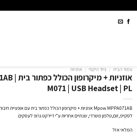
Ski
t
conten
עמוד הבית
/
ציוד היקפי
/
אוזניות
אוזניות + מי
M071 | USB Headset | PL
לסקייפ,זום,טלפון משרדי, שנתיים אחריות ע”י דיירקט גרופ לעסקים.
המלאי אזל