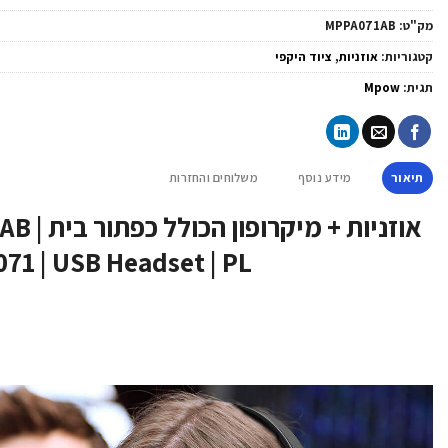
מק"ט:
MPPA071AB
קטגוריות:
אוזניות
,
ציוד היקפי
תגית:
Mpow
תיאור
מידע נוסף
משלוחים והחזרות
אוזניות + 
71 | USB Headset | PL