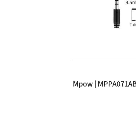
ות: אוזניות + מיקרופון הכולל כפתור בית Mpow | MPPA071AB |