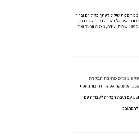
בוב מרים את שיקול דעתך בקול רם וברור.
ורה. אידיאל נהדר לדיבור של דרגון,
פוני, שיחות ועידה, מצגות וובינר ועוד
 הבקרה
3 אפשרויות חיבור של שקע 5 מ”מ / USB המעניקה אפשרות חיבור נוספת
לחלופין, תוכלו להשתמש בתקע ה- USB עם תיבת הבקרה לעבודה עם
 להסתובב