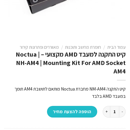
עמוד הבית
/
חומרת מחשב ותוכנות
/
מאווררים ופתרונות קירור
קיט התקנה למעבד AMD מקצועי – Noctua |
NH-AM4 | Mounting Kit For AMD Socket
AM4
קיט התקנה NM-AM4 מחברת Noctua מותאם לתושבת AM4 תומך
במעבד AMD בלבד
כמות של קיט התקנה למעבד AMD מקצועי - Noctua | NH-AM4 | Mounting Kit For AMD Socket AM4
הוספה להצעת מחיר