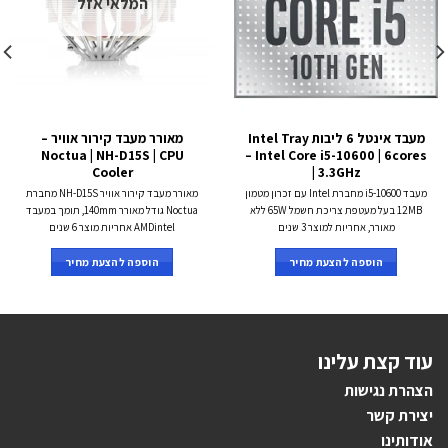
המלאי אזל
מעבד אינטל 6 ליבות Intel Tray
מאורר מעבד קירור אוויר –
Noctua | NH-D15S | CPU
– Intel Core i5-10600 | 6cores
Cooler
| 3.3GHz
מעבד i5-10600 מחברת Intel עם זכרון מטמון
מאורר מעבד קירור אוויר NH-D15S מחברת
12MB בעל מעטפת צריכת חשמל 65W ללא
Noctua גודל מאורר 140mm, תומך במעבד
מאורר, אחריות למוצר 3 שנים
AMDintel אחריות מוצר 6 שנים
הוספה להצעת מחיר
הוספה להצעת מחיר
עוד קצת עלינו
הצהרת נגישות
יצירת קשר
אודותינו