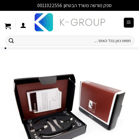
ספק מורשה משרד הבטחון: 0011022556
סגור
Ski
t
conten
חיפוש
עבור: