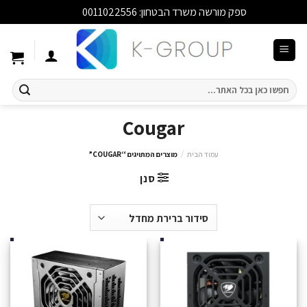
ספק מורשה משרד הבטחון: 0011022556
סגור
Ski
t
conten
חיפוש
עבור:
Cougar
עמוד הבית
/
מוצרים המתויגים “COUGAR”
סנן