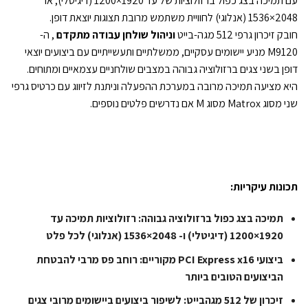
עם תמיכה בצג כפול ברזולוציות של עד 1920×1200 (דיגיטלי), או
2048×1536 (אנלוגי) לחוויית משתמש מרובת תצוגות יוצאת דופן.
חובק זיכרון גרפי 512 מגה-בייט
וניהול שולחן עבודה מתקדם
, ה-
M9120 מניע יישומים עסקיים, ממשלתיים ותעשייתיים עם ביצועים יוצאי
דופן בשני צגים ברזולוציה גבוהה במצבים שולחניים עצמאיים ומתוחים.
היא מציעה תמיכה מרובה במערכת ההפעלה וניתנת לזיווג עם כרטיס גרפי
שני מסוג Matrox מסוג M אם נדרשים פלטים נוספים.
תכונות עיקריות:
תמיכה בצג כפול ברזולוציה גבוהה: רזולוציות תמיכה עד
1920×1200 (דיגיטלי) ו- 2048×1536 (אנלוגי) לכל פלט
ביצועי PCI Express x16 מקוריים: רוחב פס מרבי להבטחת
הביצועים הטובים ביותר
זיכרון של 512 מגהבייט: לשיפור ביצועים ביישומים מרובי צגים