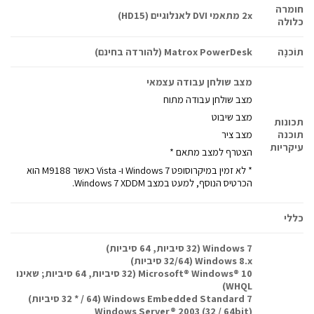
חומרה
2x מתאמי DVI לאנלוגיים (HD15)
כלולה
תוֹכנָה
Matrox PowerDesk (להורדה בחינם)
מצב שולחן עבודה עצמאי
מצב שולחן עבודה מתוח
מצב שיבוט
תכונות
תוכנה
מצב ציר
עיקריות
הצטרף למצב מתאם *
* לא זמין במיקרוסופט Windows 7 ו- Vista כאשר M9188 הוא
הכרטיס הנוסף, למעט במצב Windows 7 XDDM.
כללי
Windows 7 (32 סיביות, 64 סיביות)
Windows 8.x (32/64 סיביות)
Microsoft® Windows® 10 (32 סיביות, 64 סיביות; שאינו
WHQL)
Windows Embedded Standard 7 (32 * / 64 סיביות)
Windows Server® 2003 (32 / 64bit)