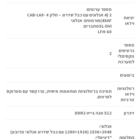
מספר ערוצים:
2 (4 אנלוגים עם כבל שדרוג – חלק # CAB-L60-
יציאת
4XAF)
פורמטים:
אנלוגי
וידאו
SL-DVI
מחברים:
LFH-60
מספר
כרטיסים
2
מקסימלי
למערכת
ביצועים
רזולוציות
תמיכה ברזולוציות מותאמות אישית; צרו קשר עם מטרוקס
וידאו
לפרטים.
מרביות
זיכרון
512 מגה בייט DDR2
אנלוגי:
2048×1536 (1920×1200 עם כבל שדרוג אנלוגי מרובע)
החלטות
*
דיגיטלי: