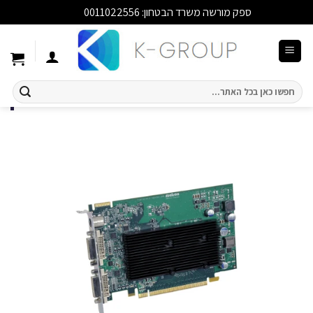
ספק מורשה משרד הבטחון: 0011022556
סגור
Ski
t
conten
חיפוש
עבור: