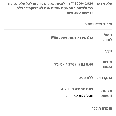
פלט וידאו
1920×1200 ** רזולוציות מקסימליות הן לכל פלטתמיכה
ברזולוציות בהתאמה אישית פנה למטרוקס לקבלת
דרישות ספציפיות.
עיבוד וידאו ושמע
ניהול
כן (זמין רק תחת Windows)
לוחות
גוּפָנִי
מידות
6.60 (L) x 4.376 (H) אינץ’
המוצר
הִתקָרְרוּת
ללא מניפה
פתח תמיכה ב- GL 2.0
תכונות
נוספות
חבילת נהג מאוחדת
חומרה תוכנה