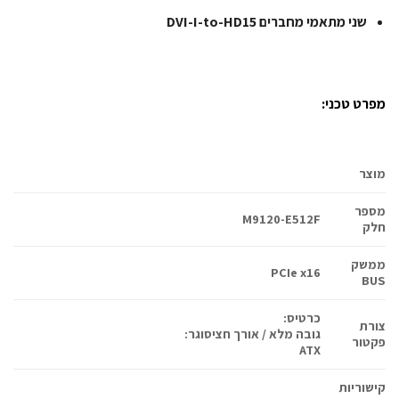
שני מתאמי מחברים DVI-I-to-HD15
מפרט טכני:
מוצר
מספר
M9120-E512F
חלק
ממשק
PCIe x16
BUS
כרטיס:
צורת
גובה מלא / אורך חצי
סוגר:
פקטור
ATX
קישוריות