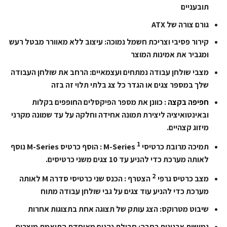
תובעניים
גורם צורה של ATX
קירור פסיבי וצריכת חשמל נמוכה: עיצוב ללא מאוורר מבטל רעש
ומגביר את אמינות המוצר
מצבי שולחן עבודה נמתחים ועצמאיים: הרחב את שולחן העבודה
שלך במספר צגים או הגדר כל צג בלתי תלוי זה בזה
חפיפה בקצה
: כוונן את מספר הפיקסלים החופפים בקלות
ובאינטואיציה ליצירת תמונה אחידה וחלקה על עד שמונה מקרני
מיזוג קצהיים.
1
תמיכה מרובת כרטיסי M-Series
: הוסף כרטיס M-Series נוסף
לאותה מערכת כדי להניע עד 10 צגים משני כרטיסים.
2
מצב כרטיס גרפי
הצטרף : הכנס שני כרטיסי סדרה M לאותה
מערכת כדי להניע עוד צגים על גבי שולחן עבודה מתוח
שיבוט מטרוקס: הצג עותק של תצוגה אחת בתצוגות אחרות
גמישות ארגונית רחבה: חבילת נהגים מאוחדת התואמת מוצרים