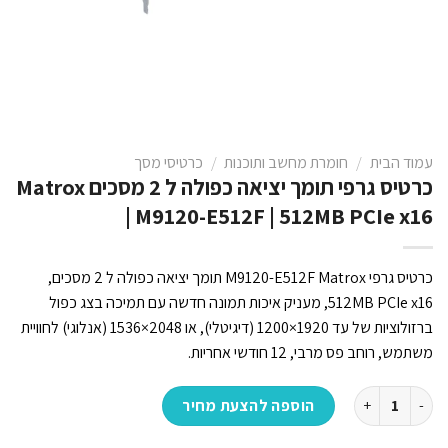
עמוד הבית
/
חומרת מחשב ותוכנות
/
כרטיסי מסך
כרטיס גרפי תומך יציאה כפולה ל 2 מסכים Matrox
| M9120-E512F | 512MB PCIe x16
כרטיס גרפי M9120-E512F Matrox תומך יציאה כפולה ל 2 מסכים,
512MB PCIe x16, מעניק איכות תמונה חדשה עם תמיכה בצג כפול
ברזולוציות של עד 1920×1200 (דיגיטלי), או 2048×1536 (אנלוגי) לחוויית
משתמש, רוחב פס מרבי, 12 חודשי אחריות.
כמות של כרטיס גרפי תומך יציאה כפולה ל 2 מסכים Matrox | M9120-E512F | 512MB PCIe x16
הוספה להצעת מחיר