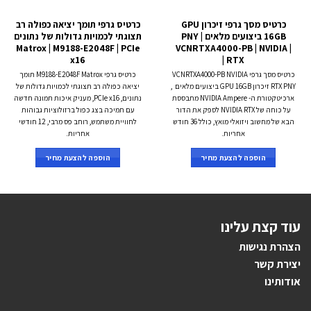
כרטיס מסך גרפי זיכרון GPU
כרטיס גרפי תומך יציאה כפולה רב
16GB ביצועים מלאים PNY |
תצוגתי לכמויות גדולות של נתונים
Matrox | M9188-E2048F | PCIe
VCNRTXA4000-PB | NVIDIA |
x16
RTX |
כרטיס מסך גרפי VCNRTXA4000-PB NVIDIA
כרטיס גרפי M9188-E2048F Matrox תומך
RTX PNY זיכרון GPU 16GB ביצועים מלאים ,
יציאה כפולה רב תצוגתי לכמויות גדולות של
ארכיטקטורת ה- NVIDIA Ampere מתבססת
נתונים, PCIe x16, מעניק איכות תמונה חדשה
על כוחה של NVIDIA RTX לספק את הדור
עם תמיכה בצג כפול ברזולוציות גבוהות
הבא של מחשוב ויזואלי מואץ, כולל 36 חודש
לחוויית משתמש, רוחב פס מרבי, 12 חודשי
אחריות.
אחריות.
הוספה להצעת מחיר
הוספה להצעת מחיר
עוד קצת עלינו
הצהרת נגישות
יצירת קשר
אודותינו