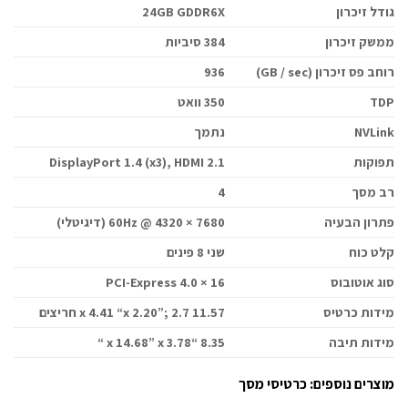
גודל זיכרון
24GB GDDR6X
ממשק זיכרון
384 סיביות
רוחב פס זיכרון (GB / sec)
936
TDP
350 וואט
NVLink
נתמך
תפוקות
DisplayPort 1.4 (x3), HDMI 2.1
רב מסך
4
פתרון הבעיה
7680 × 4320 @ 60Hz (דיגיטלי)
קלט כוח
שני 8 פינים
סוג אוטובוס
PCI-Express 4.0 × 16
מידות כרטיס
11.57 x 4.41 “x 2.20”; 2.7 חריצים
מידות תיבה
8.35 “x 14.68” x 3.78 “
מוצרים נוספים:
כרטיסי מסך