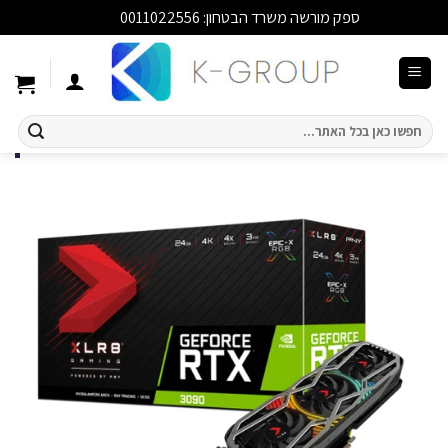
ספק מורשה משרד הבטחון: 0011022556
סגור
Ski
t
conten
חיפוש
עבור: