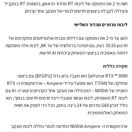
חווה פי 2 את התפוקה של ליבות RT מהדור הראשון, בתוספת RT במקביל
והצללה לקבלת ביצועים חדשים לגמרי של מעקב אחר קרניים.
ליבות טנזורים מהדור השלישי
השג עד פי 2 את התפוקה עם דלילות מבנית ואלגוריתמים מתקדמים של
AI כגון DLSS. כעת, עם תמיכה ברזולוציה של עד 8K, ליבות אלה מספקות
דחיפה מאסיבית בביצועי המשחק וביכולות AI חדשות.
סקירה כללית
GeForce RTX ™ 3090 הוא מעבד גרוע גדול (BFGPU) עם ביצועי
מחלקה של TITAN. הוא מופעל על ידי Ampere – ארכיטקטורת ה- RTX
השנייה של NVIDIA – המכפילה את מעקב אחר הקרניים וביצועי ה- AI עם
ליבות RT משופרות, ליבות טנסור ומעבדי ריבוי זורמים חדשים. בנוסף, הוא
כולל זיכרון G6X מדהים של 24 ג’יגה-בתים, הכל כדי לספק את חוויית
המשחק האולטימטיבית.
ארכיטקטורת ה- NVIDIA Ampere החדשה לגמרי כוללת ליבות מעקב