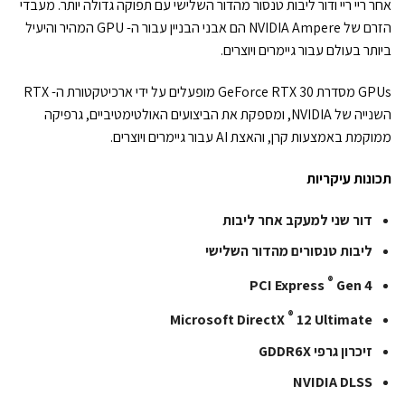
אחר ריי ריי ודור ליבות טנסור מהדור השלישי עם תפוקה גדולה יותר. מעבדי
הזרם של NVIDIA Ampere הם אבני הבניין עבור ה- GPU המהיר והיעיל
ביותר בעולם עבור גיימרים ויוצרים.
GPUs מסדרת GeForce RTX 30 מופעלים על ידי ארכיטקטורת ה- RTX
השנייה של NVIDIA, ומספקת את הביצועים האולטימטיביים, גרפיקה
ממוקמת באמצעות קרן, והאצת AI עבור גיימרים ויוצרים.
תכונות עיקריות
דור שני למעקב אחר ליבות
ליבות טנסורים מהדור השלישי
®
PCI Express
Gen 4
®
Microsoft DirectX
12 Ultimate
זיכרון גרפי GDDR6X
NVIDIA DLSS