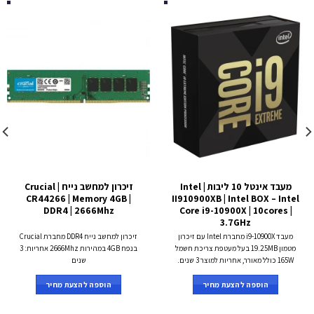
מעבד אינטל 10 ליבות Intel |
זיכרון למחשב נייח Crucial |
CR44266 | Memory 4GB |
II910900XB | Intel BOX – Intel
DDR4 | 2666Mhz
Core i9-10900X | 10cores |
3.7GHz
מעבד i9-10900X מחברת Intel עם זיכרון
זיכרון למחשב נייח DDR4 מחברת Crucial
מטמון 19.25MB בעל מעטפת צריכת חשמל
בנפח 4GB במהירות 2666Mhz אחריות: 3
165W כולל מאורר, אחריות למוצר 3 שנים.
שנים
הוספה להצעת מחיר
הוספה להצעת מחיר