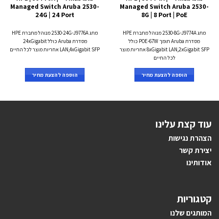
Managed Switch Aruba 2530-
Managed Switch Aruba 2530-
24G | 24 Port
8G | 8 Port | PoE
מתג 2530-8G-J9774A מנוהל מחברת HPE
מתג 2530-24G-J9776A מנוהל מחברת HPE
מסדרת Aruba תומך POE-67W כולל
מסדרת Aruba כולל 24xGigabit
8xGigabit LAN,2xGigabit SFP אחריות מוצר
LAN,4xGigabit SFP אחריות מוצר לכל החיים
לכל החיים
הוספה להצעת מחיר
הוספה להצעת מחיר
עוד קצת עלינו
הצהרת נגישות
יצירת קשר
אודותינו
קטגוריות
ה
מותגים ש
לנו