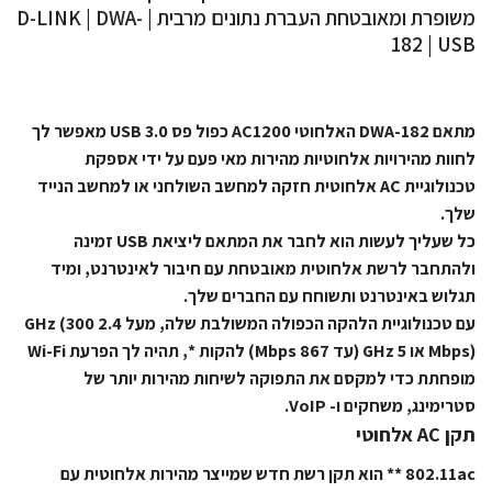
משופרת ומאובטחת העברת נתונים מרבית | D-LINK | DWA-
182 | USB
מתאם DWA-182 האלחוטי AC1200 כפול פס USB 3.0 מאפשר לך
לחוות מהירויות אלחוטיות מהירות מאי פעם על ידי אספקת
טכנולוגיית AC אלחוטית חזקה למחשב השולחני או למחשב הנייד
שלך.
כל שעליך לעשות הוא לחבר את המתאם ליציאת USB זמינה
ולהתחבר לרשת אלחוטית מאובטחת עם חיבור לאינטרנט, ומיד
תגלוש באינטרנט ותשוחח עם החברים שלך.
עם טכנולוגיית הלהקה הכפולה המשולבת שלה, מעל 2.4 GHz (300
Mbps) או 5 GHz (עד 867 Mbps) להקות *, תהיה לך הפרעת Wi-Fi
מופחתת כדי למקסם את התפוקה לשיחות מהירות יותר של
סטרימינג, משחקים ו- VoIP.
תקן AC אלחוטי
802.11ac ** הוא תקן רשת חדש שמייצר מהירות אלחוטית עם