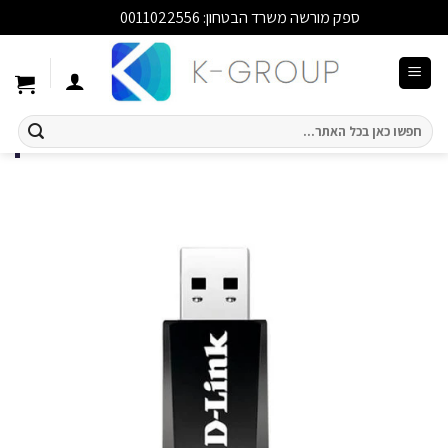
ספק מורשה משרד הבטחון: 0011022556
סגור
Ski
t
conten
חיפוש
עבור: