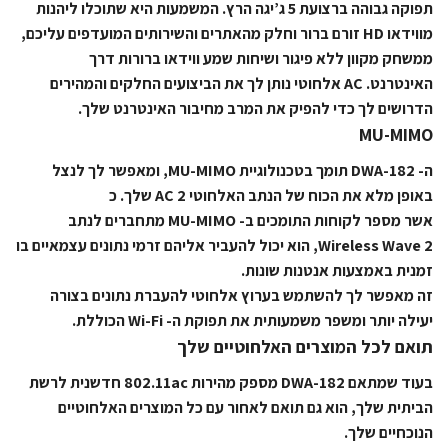
תפוקה גבוהה ברצועת 5 ג’יגה הרץ. המשמעות היא שתוכלו ליהנות
מווידאו HD זורם ברור וחלק מהאתרים והשירותים המועדפים עליכם,
ממשחק מקוון ללא פיגור ושיחות שמע ווידאו ברורות דרך
האינטרנט. AC אלחוטי נותן לך את הביצועים החלקים והמהירים
הדרושים לך כדי להפיק את המרב מחיבור האינטרנט שלך.
MU-MIMO
ה- DWA-182 תומך בטכנולוגיית MU-MIMO, ומאפשר לך לנצל
באופן מלא את הכוח של הנתב האלחוטי AC 2 שלך. כ
אשר מספר לקוחות התומכים ב- MU-MIMO מתחברים לנתב
Wireless Wave 2, הוא יכול להעביר אליהם זרמי נתונים עצמאיים בו
זמנית באמצעות אנטנות שונות.
זה מאפשר לך להשתמש בערוץ אלחוטי להעברת נתונים בצורה
יעילה יותר ומשפר משמעותית את תפוקת ה- Wi-Fi הכוללת.
תואם לכל המוצרים האלחוטיים שלך
בעוד שמתאם DWA-182 מספק מהירות 802.11ac חדשנית לרשת
הביתית שלך, הוא גם תואם לאחור עם כל המוצרים האלחוטיים
הנוכחיים שלך.