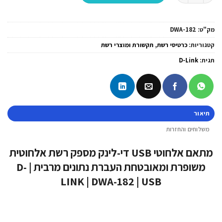
מק"ט:
DWA-182
קטגוריות:
כרטיסי רשת
,
תקשורת ומוצרי רשת
תגית:
D-Link
תיאור
משלוחים והחזרות
מתאם אלחוטי USB די-לינק מספק רשת אלחוטית
משופרת ומאובטחת העברת נתונים מרבית | D-
LINK | DWA-182 | USB