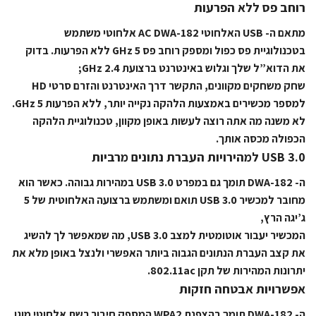
רוחב פס ללא הפרעות
מתאם ה- USB האלחוטי AC DWA-182 אלחוטי משתמש
בטכנולוגיית פס כפול ומספק רוחב פס 5 GHz ללא הפרעות. בדוק
את הדוא”ל שלך וגלוש באינטרנט ברצועת 2.4 GHz;
שחק משחקים מקוונים, התקשר דרך האינטרנט והזרם סרטי HD
למספר מכשירים באמצעות הלהקה נקייה יותר, ללא הפרעות 5 GHz.
לא משנה מה אתה רוצה לעשות באופן מקוון, טכנולוגיית הלהקה
הכפולה מכסה אותך.
USB 3.0 למהירויות העברת נתונים מרביות
ה- DWA-182 תומך גם במפרט USB 3.0 במהירות גבוהה. כאשר הוא
מחובר למכשיר USB 3.0 תואם ומשתמש ברצועה האלחוטית של 5
ג’יגה הרץ,
המכשיר יעבור אוטומטית למצב USB 3.0, מה שמאפשר לך להשיג
את קצב העברת הנתונים הגבוה ביותר האפשרי ולנצל באופן מלא את
יתרונות המהירות של תקן 802.11ac.
אפשרויות אבטחה חזקות
ה- DWA-182 תומך בהצפנת WPA2 המספק חיבור רשת אלחוטי מוגן