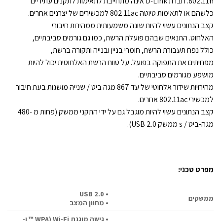
802.11n. חברת D-Link אינה מתחייבת לתאימות לתקנים עתידיים
כלשהם או לתאימות טיוטה 802.11ac למכשירים של יצרנים אחרים.
קצב הנתונים עשוי להיות שונה משמעותית ממהירות חיבורי
האלחוט. התנאים שבהם פועלת הרשת, כמו גם גורמים סביבתיים,
כולל נפח תעבורת הרשת, חומרי בניין ובנייה ותקורה ברשת,
מפחיתים את התפוקה בפועל. על טווח הרשת האלחוטית יכול להיות
מושפע מגורמים סביבתיים.
מהירויות שידור אלחוטי של עד 867 מגה ביט / שנייה מושגות בעת חיבור
למכשירי 802.11ac אחרים.
קצב הנתונים עשוי להיות מוגבל גם על ידי התקני ממשק (פחות מ -480
מגה-ביט / s ממשק USB 2.0).
מפרט טכני:
• USB 2.0
ממשקים
• מחוון המצב
• גישה מוגנת Wi-Fi (WPA ™ ו-