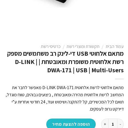
עמוד הבית
/
תקשורת ומוצרי רשת
/
כרטיסי רשת
מתאם אלחוטי USB די-לינק רב משתמשים מספק
רשת אלחוטית משופרת ומאובטחת | D-LINK |
DWA-171 | USB | Multi-Users
מתאם אלחוטי לרשת אלחוטית D-LINK DWA-171 מאפשר לחבר את
המחשב לרשת אלחוטית מהירה ומאובטחת , ביצועים גבוהים, טווח מוגדל,
תואם לכל המכשירים, קל להתקנה ושימוש ועוד, 24 חודשי אחריות ע”י
דיירקט גרופ לעסקים.
כמות של מתאם אלחוטי USB די-לינק רב משתמשים מספק רשת אלחוטית משופרת ומאובטחת | D-LINK | DWA-171 | USB | Multi-Users
הוספה להצעת מחיר