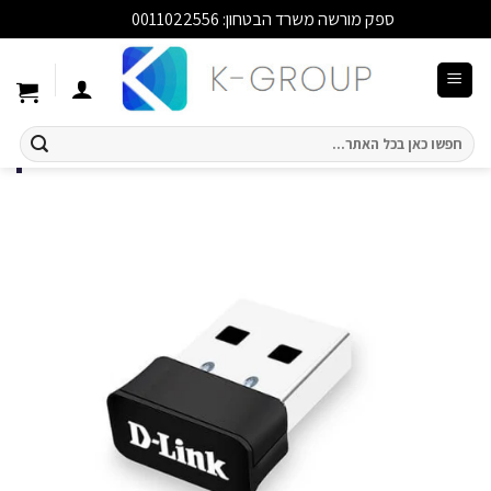
ספק מורשה משרד הבטחון: 0011022556
סגור
Ski
t
conten
חיפוש
עבור: