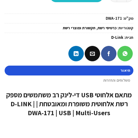
מק"ט:
DWA-171
קטגוריות:
כרטיסי רשת
,
תקשורת ומוצרי רשת
תגית:
D-Link
תיאור
משלוחים והחזרות
מתאם אלחוטי USB די-לינק רב משתמשים מספק
רשת אלחוטית משופרת ומאובטחת | D-LINK |
DWA-171 | USB | Multi-Users