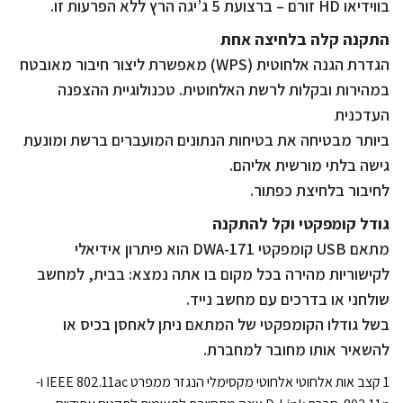
בווידיאו HD זורם – ברצועת 5 ג’יגה הרץ ללא הפרעות זו.
התקנה קלה בלחיצה אחת
הגדרת הגנה אלחוטית (WPS) מאפשרת ליצור חיבור מאובטח
במהירות ובקלות לרשת האלחוטית. טכנולוגיית ההצפנה
העדכנית
ביותר מבטיחה את בטיחות הנתונים המועברים ברשת ומונעת
גישה בלתי מורשית אליהם.
לחיבור בלחיצת כפתור.
גודל קומפקטי וקל להתקנה
מתאם USB קומפקטי DWA-171 הוא פיתרון אידיאלי
לקישוריות מהירה בכל מקום בו אתה נמצא: בבית, למחשב
שולחני או בדרכים עם מחשב נייד.
בשל גודלו הקומפקטי של המתאם ניתן לאחסן בכיס או
להשאיר אותו מחובר למחברת.
1 קצב אות אלחוטי אלחוטי מקסימלי הנגזר ממפרט IEEE 802.11ac ו-