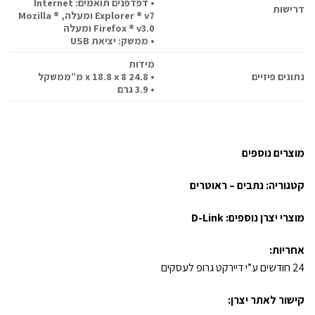
• דפדפנים תואמים: Internet
דרישות
Explorer ® v7 ומעלה, Mozilla ®
Firefox ® v3.0 ומעלה
• ממשק: יציאת USB
מידות
נתונים פיזיים
• 24.8 x 18.8 x 8 מ”מ
משקל
• 3.9 גרם
מוצרים נוספים
קטגוריה:
נתבים – ראוטרים
מוצרי יצרן נוספים:
D-Link
אחריות:
24 חודשים ע”י דיירקט גרופ לעסקים
קישור לאתר יצרן: