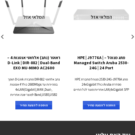
המלאי אזל
המלאי אזל
מתג מנוהל – HPE | J9776A |
ראוטר (נתב) אלחוטי אנטנות 4 –
D-Link | DIR-882 | Dual-Band
Managed Switch Aruba 2530-
EXO MU-MIMO AC2600
24G | 24 Port
מתג 2530-24G-J9776A מנוהל מחברת HPE
נתב אלחוטי DIR-882 מחברת D-Link תומך
מסדרת Aruba כולל 24xGigabit
במהירות עד 2600Mbps כולל 4 אנטנות
LAN,4xGigabit SFP אחריות מוצר לכל החיים
,4xLAN(Gigabit),WAN ,Dual-
Band,USB3,USB2 למוצר שנה אחריות
הוספה להצעת מחיר
הוספה להצעת מחיר