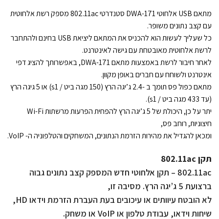
מתאם USB אלחוטי DWA-171 סטנדרטי 802.11ac מספק רשת אלחוטית
עם קצב נתונים משופר.
כל שעליך לעשות הוא להכניס את המתאם ליציאת USB בחינם ולהתחבר
לרשת אלחוטית מאובטחת עם גישה לאינטרנט.
לאחר חיבור לרשת באמצעות מתאם DWA-171, באפשרותך להציג דפי
אינטרנט ולשוחח עם חברים באופן מקוון.
מתאם כפול פס תומך ב -2.4 ג’יגה הרץ (150 מגה ביט / s1) או 5 גיגה הרץ
(עד 433 מגה ביט / s1).
יתר על כן, היכולת של 5 ג’יגה הרץ להפחית הפרעות מרשתות Wi-Fi
חיצוניות, רוחב פס,
ומכאן להגדיל את מהירות הזרמת הנתונים, המשחקים והטלפוניה ה- VoIP.
תקן 802.11ac
802.11ac – תקן אלחוטי חדש המספק קצב נתונים גבוה
ברצועת 5 ג’יגה הרץ. מסיבה זו,
לא הובטח עיוותים או עיכובים בעת העברת הזרמת וידאו HD,
שיחות וידאו, עבודת טלפון או VoIP או משחק.