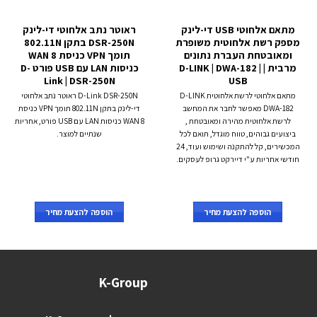
מתאם אלחוטי USB די-לינק
ראוטר נתב אלחוטי די-לינק
מספק רשת אלחוטית משופרת
DSR-250N בתקן 802.11N
ומאובטחת העברת נתונים
תומך VPN כניסת WAN 8
מרבית | D-LINK | DWA-182 |
כניסות LAN עם USB פורט D-
Link | DSR-250N
USB
מתאם אלחוטי לרשת אלחוטית D-LINK
D-Link DSR-250N ראוטר נתב אלחוטי
DWA-182 מאפשר לחבר את המחשב
די-לינק בתקן 802.11N תומך VPN כניסת
לרשת אלחוטית מהירה ומאובטחת ,
WAN 8 כניסות LAN עם USB פורט, אחריות
ביצועים גבוהים, טווח מוגדל, תואם לכל
שנתיים למוצר.
המכשירים, קל להתקנה ושימוש ועוד, 24
חודשי אחריות ע"י דיירקט גרופ לעסקים.
הוספה להצעת מחיר
הוספה להצעת מחיר
K-Group