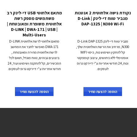
נקודת גישה אלחוטית 2 אנטנות
מתאם אלחוטי USB די-לינק רב
מגביר טווח די-לינק D-Link |
משתמשים מספק רשת
DAP-1325 | N300 Wi-Fi
אלחוטית משופרת ומאובטחת |
D-LINK | DWA-171 | USB |
Multi-Users
מגביר טווח די-לינק D-Link DAP-1325
מתאם אלחוטי לרשת אלחוטית D-LINK
N300, מרחיב את הרשת האלחוטית שלך,
DWA-171 מאפשר לחבר את המחשב
קל להתקין ושימוש נוח, כיסוי WIFI
לרשת אלחוטית מהירה ומאובטחת ,
אופטימלי ללא ניחושים, עיצוב קומפקטי
ביצועים גבוהים, טווח מוגדל, תואם לכל
ונוח, 24 חודשי אחריות ע"י דיירקט גרופ
המכשירים, קל להתקנה ושימוש ועוד, 24
לעסקים.
חודשי אחריות ע"י דיירקט גרופ לעסקים.
הוספה להצעת מחיר
הוספה להצעת מחיר