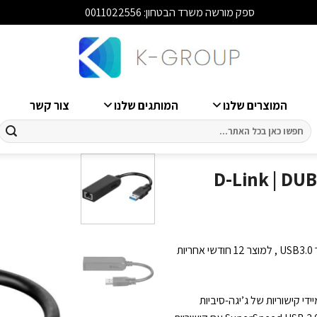
ספק מורשה משרד הבטחון: 0011022556
סגור
המוצרים שלנו
המותגים שלנו
צור קשר
חיפוש
עבור:
D-Link | DUB-1312 
מתאם רשת מחברת D-Link דגם: DUB-1312 תומך עד מהירות 1GBps חיבור USB3.0 , למוצר 12 חודשי אחריות
לך להוסיף באופן מיידי קישוריות של ג’יגה-סיביות