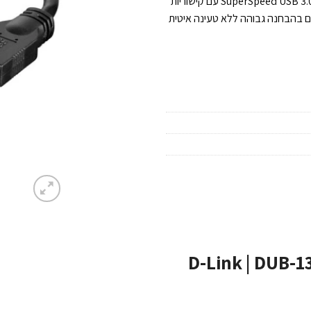
למחשב השולחני, המחשב הנייד או מחשב הנטבוק שלך. הודות לשילוב של SuperSpeed USB 3.0 עם קישוריות
רים סרטים בהבחנה גבוהה ללא טעינה איטית
D-Link | DUB-1312 | US