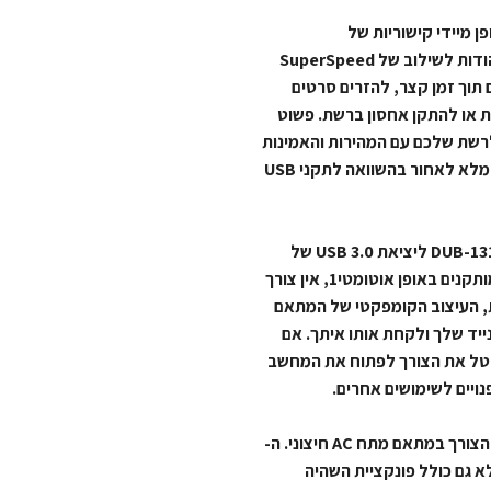
פשר לך להוסיף באופן מיידי קישוריות של
ג’יגה-סיביות למחשב השולחני, המחשב הנייד או מחשב הנטבוק שלך. הודות לשילוב של SuperSpeed
העביר קבצים גדולים תוך זמן קצר, להזרים סרטים
ת או להתקן אחסון ברשת. פשוט
תם מוכנים להתחבר לרשת שלכם עם המהירות והאמינות
של חיבור קווי ברוחב פס של 1 ג’יגה-סיביות. DUB-1312 גם תואם באופן מלא לאחור בהשוואה לתקני USB
כל שעליך לעשות הוא לחבר את מתאם DUB-1312 USB 3.0 Gigabit Ethernet ליציאת USB 3.0 של
המחשב שלך והוא יותקן ויהיה מוכן תוך שניות ספורות. מנהלי ההתקנים מותקנים באופן אוטומטי1, אין צורך
ת, העיצוב הקומפקטי של המתאם
תיק הכיס או המחשב הנייד שלך ולקחת אותו איתך. אם
 קישוריות Gigabit לשולחן העבודה שלך, ה- DUB-1312 מבטל את הצורך לפתוח את המחשב
ויים לשימושים אחרים.
החשמל ל-DUB-1312 מסופק ישירות על-ידי יציאת ה-USB, ומבטל את הצורך במתאם מתח AC חיצוני. ה-
א רק תומך בתכונות החיסכון בחשמל של תקן USB 3.0, אלא גם כולל פונקציית השהיה