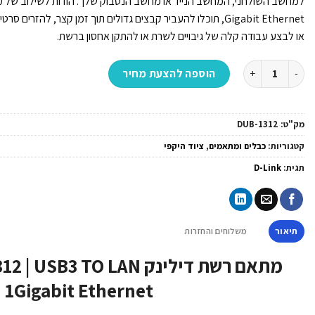
Gigabit Ethernet, תוכלו להעביר קבצים גדולים תוך זמן קצר, להז
או לבצע עבודה קלה של גיבויים לשרת או להתקן אחסון ברשת.
כמות של מתאם רשת דילינק D-Link | DUB-1312 | USB3 TO LAN 1Gigabit Ethernet
הוספה להצעת מחיר
מק"ט:
DUB-1312
קטגוריות:
כבלים ומתאמים
,
ציוד היקפי
תגית:
D-Link
תיאור
משלוחים והחזרות
מתאם רשת דילינק B3 TO LAN
1Gigabit Ethernet