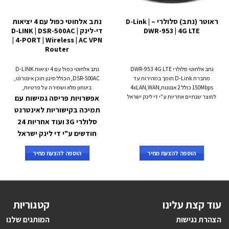
ראוטר (נתב) סלולרי – D-Link |
נתב אלחוטי כפול עם 4 יציאות
DWR-953 | 4G LTE
די-לינק | D-LINK | DSR-500AC
| 4-PORT | Wireless | AC VPN
Router
נתב אלחוטי סלולרי DWR-953 4G LTE
נתב אלחוטי כפול עם 4 יציאות D-LINK
מחברת D-Link תומך במהירות עד
DSR-500AC, הכולל סינון תוכן אינטרנט,
150Mbps כולל 2 אנטנות,4xLAN,WAN
ביטחון מלא ושמירה על פרטיות,
למוצר שנתיים אחריות ע"י די לינק ישראל
אפשרויות פריסה גמישות
עם
תמיכה בקישוריות לאינטרנט
סלולרי 3G ועוד אחריות 24
חודשים ע"י די לינק ישראל
הוספה להצעת מחיר
הוספה להצעת מחיר
עוד קצת עלינו
קטגוריות
הצהרת נגישות
ה
מותגים ש
לנו