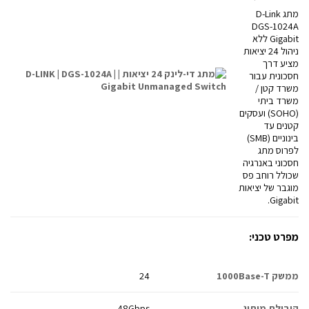
מתג D-Link
DGS-1024A
Gigabit ללא
ניהול 24 יציאות
מציע דרך
חסכונית עבור
משרד קטן /
משרד ביתי
(SOHO) ועסקים
קטנים עד
בינוניים (SMB)
לפרוס מתג
חסכוני באנרגיה
שכולל רוחב פס
מוגבר של יציאות
Gigabit.
מפרט טכני:
ממשק 1000Base-T
24
קיבולת מיתוג
48Gbps