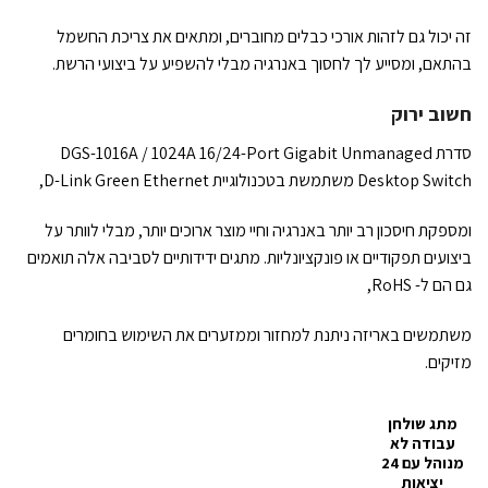
זה יכול גם לזהות אורכי כבלים מחוברים, ומתאים את צריכת החשמל
בהתאם, ומסייע לך לחסוך באנרגיה מבלי להשפיע על ביצועי הרשת.
חשוב ירוק
סדרת DGS-1016A / 1024A 16/24-Port Gigabit Unmanaged
Desktop Switch משתמשת בטכנולוגיית D-Link Green Ethernet,
ומספקת חיסכון רב יותר באנרגיה וחיי מוצר ארוכים יותר, מבלי לוותר על
ביצועים תפקודיים או פונקציונליות. מתגים ידידותיים לסביבה אלה תואמים
גם הם ל- RoHS,
משתמשים באריזה ניתנת למחזור וממזערים את השימוש בחומרים
מזיקים.
מתג שולחן
עבודה לא
מנוהל עם 24
יציאות