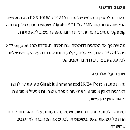
עיצוב חדשני
מארז הפלסטיק המלוטש של סדרת DGS-1016A / 1024A הוא התעשייה
הראשונה עבור מתג Gigabit SOHO / SMB. שימוש בסגנון שולחן עבודה
קומפקטי מסייע בהפחתת רמות החום ומאפשר עיצוב ללא מאוורר,
מה שהופך את המתגים לדוממים, וגם חסכוניים. סדרת מתג Gigabit ללא
ניהול 16/24 יציאות היא קטנה, קלה, ניתנת להרכבה על הקיר ואידיאלית
לכל עסק עם צרכים גדולים ותקציב קטן.
שומר על אנרגיה
סדרת מתג ה- Gigabit Unmanaged 16/24-Port מסייעת לך לחסוך
באנרגיה באופן אוטומטי באמצעות מספר שיטות. זה מפעיל אוטומטית
יציאות שאין להן קישור,
ומאפשר למתג לחסוך בכמויות חשמל משמעותיות על ידי הפחתת צריכת
החשמל ליציאות שאינן בשימוש או לכל יציאה המחוברת למחשבים
שהושבתו.