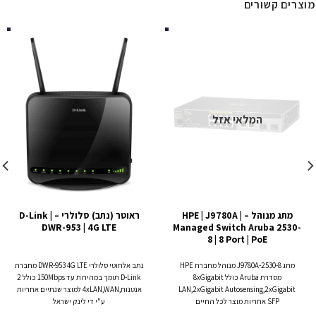
מוצרים קשורים
המלאי אזל
מתג מנוהל – HPE | J9780A |
ראוטר (נתב) סלולרי – D-Link |
DWR-953 | 4G LTE
Managed Switch Aruba 2530-
8 | 8 Port | PoE
מתג 2530-8-J9780A מנוהל מחברת HPE
נתב אלחוטי סלולרי DWR-953 4G LTE מחברת
מסדרת Aruba כולל 8xGigabit
D-Link תומך במהירות עד 150Mbps כולל 2
LAN,2xGigabit Autosensing,2xGigabit
אנטנות,4xLAN,WAN למוצר שנתיים אחריות
SFP אחריות מוצר לכל החיים
ע"י די לינק ישראל