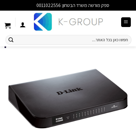
ספק מורשה משרד הבטחון: 0011022556
סגור
Ski
t
conten
חיפוש
עבור: