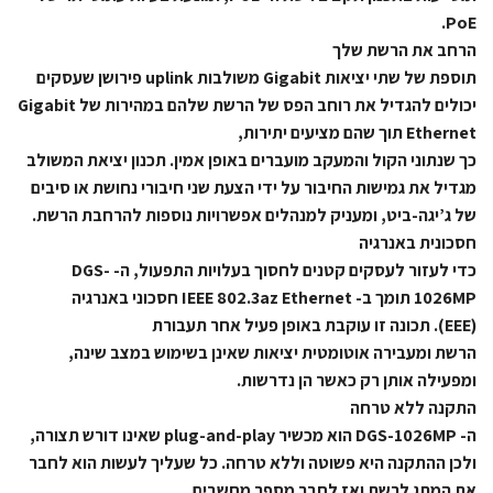
PoE.
הרחב את הרשת שלך
תוספת של שתי יציאות Gigabit משולבות uplink פירושן שעסקים
יכולים להגדיל את רוחב הפס של הרשת שלהם במהירות של Gigabit
Ethernet תוך שהם מציעים יתירות,
כך שנתוני הקול והמעקב מועברים באופן אמין. תכנון יציאת המשולב
מגדיל את גמישות החיבור על ידי הצעת שני חיבורי נחושת או סיבים
של ג’יגה-ביט, ומעניק למנהלים אפשרויות נוספות להרחבת הרשת.
חסכונית באנרגיה
כדי לעזור לעסקים קטנים לחסוך בעלויות התפעול, ה- DGS-
1026MP תומך ב- IEEE 802.3az Ethernet חסכוני באנרגיה
(EEE). תכונה זו עוקבת באופן פעיל אחר תעבורת
הרשת ומעבירה אוטומטית יציאות שאינן בשימוש במצב שינה,
ומפעילה אותן רק כאשר הן נדרשות.
התקנה ללא טרחה
ה- DGS-1026MP הוא מכשיר plug-and-play שאינו דורש תצורה,
ולכן ההתקנה היא פשוטה וללא טרחה. כל שעליך לעשות הוא לחבר
את המתג לרשת ואז לחבר מספר מחשבים,