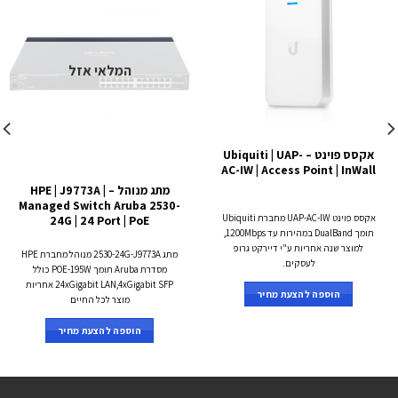
המלאי אזל
אקסס פוינט – Ubiquiti | UAP-
AC-IW | Access Point | InWall
מתג מנוהל – HPE | J9773A |
Managed Switch Aruba 2530-
אקסס פוינט UAP-AC-IW מחברת Ubiquiti
24G | 24 Port | PoE
תומך DualBand במהירות עד 1200Mbps,
למוצר שנה אחריות ע"י דיירקט גרופ
מתג 2530-24G-J9773A מנוהל מחברת HPE
לעסקים.
מסדרת Aruba תומך POE-195W כולל
24xGigabit LAN,4xGigabit SFP אחריות
הוספה להצעת מחיר
מוצר לכל החיים
הוספה להצעת מחיר