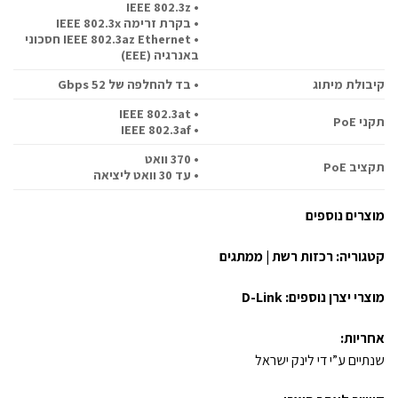
• IEEE 802.3z
• בקרת זרימה IEEE 802.3x
• IEEE 802.3az Ethernet חסכוני
באנרגיה (EEE)
קיבולת מיתוג
• בד להחלפה של 52 Gbps
• IEEE 802.3at
תקני PoE
• IEEE 802.3af
• 370 וואט
תקציב PoE
• עד 30 וואט ליציאה
מוצרים נוספים
קטגוריה:
רכזות רשת | ממתגים
מוצרי יצרן נוספים:
D-Link
אחריות:
שנתיים ע”י די לינק ישראל