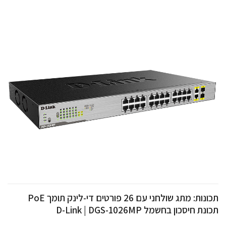
תכונות: מתג שולחני עם 26 פורטים די-לינק תומך PoE
תכונת חיסכון בחשמל D-Link | DGS-1026MP