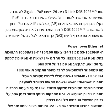
מתג D-Link DGS-1026MP בעל 26 יציאות Gigabit PoE לא מנוהל
מאפשר למשתמשים להתחבר ולהפעיל מכשירים התומכים ב- PoE
בקלות כגון נקודות גישה אלחוטיות (AP), מצלמות IP וטלפונים IP. ניתן
להשתמש ב- DGS-1026MP לחיבור התקני אתרנט אחרים כגון מחשבים,
מדפסות ואחסון מצורף לרשת (NAS) כך שיתאימו לכל סוג של יישום רשת.
Power over Ethernet
ה- DGS-1026MP כולל 24 יציאות 10/100 / 1000BASE-T התומכות
בתקן IEEE 802.3at PoE. כל אחד מ -24 יציאות ה- PoE יכול לספק
עד 30 וואט, לתקציב PoE כולל של 370 וואט,
מה שמאפשר למשתמשים לחבר מספר התקנים תואמי IEEE
802.3at ל- DGS-1026MP מבלי לדרוש מקורות חשמל
נוספים. Power over Ethernet מתאים במיוחד להפעלת
מכשירים המרוחקים מדי משקעי חשמל, או למזעור העומס בכבלים
נוספים. נוריות השימוש ב- PoE מספקות בנוסף משוב בזמן אמת על
צריכת החשמל הנוכחית של PoE ברשת
ומסייעות בתכנון תקציב רשת ה- PoE, ומונעת בעיות עומס יתר של