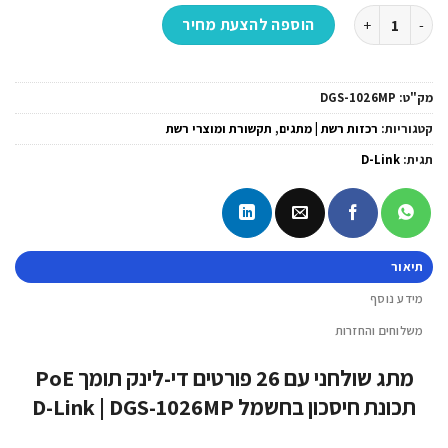
כמות של מתג שולחני עם 26 פורטים די-לינק תומך PoE תכונת חיסכון בחשמל D-Link | DGS-1026MP
הוספה להצעת מחיר
מק"ט:
DGS-1026MP
קטגוריות:
רכזות רשת | מתגים
,
תקשורת ומוצרי רשת
תגית:
D-Link
תיאור
מידע נוסף
משלוחים והחזרות
מתג שולחני עם 26 פורטים די-לינק תומך PoE
תכונת חיסכון בחשמל D-Link | DGS-1026MP