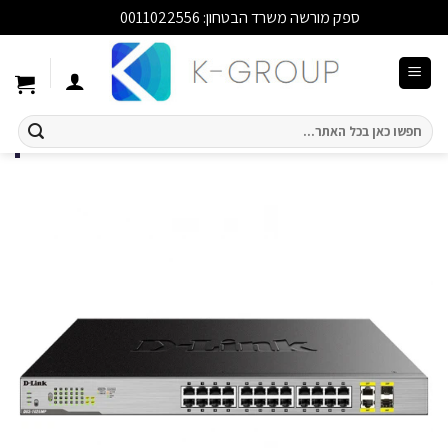
ספק מורשה משרד הבטחון: 0011022556
סגור
Ski
t
conten
חיפוש
עבור: