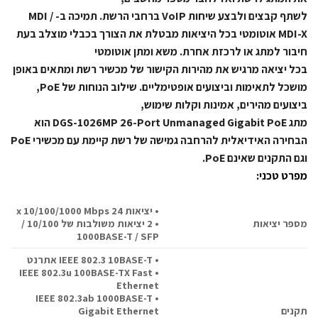
לשתף קבצים ולבצע שיחות VoIP ברחבי הרשת. תמיכה ב- MDI /
MDI-X אוטומטי בכל היציאות מבטלת את הצורך בכבלי מוצלב בעת
חיבור למתג או לרכזת אחרת. משא ומתן אוטומטי
בכל יציאה מרגיש את מהירות הקישור של מכשיר רשת ומתאים באופן
מושכל לתאימות וביצועים אופטימליים. שילוב הנוחות של PoE,
ביצועים מהירים, אמינות וקלות שימוש,
מתג DGS-1026MP 26-Port Unmanaged Gigabit PoE הוא
הבחירה האידיאלית להרחבה גמישה של רשת קיימת עם מכשירי PoE
וגם התקנים שאינם PoE.
מפרט טכני:
• יציאות 24 x 10/100/1000 Mbps
מספר יציאות
• 2 יציאות משולבות של 10/100 /
1000BASE-T / SFP
• IEEE 802.3 10BASE-T אתרנט
• IEEE 802.3u 100BASE-TX Fast
Ethernet
• IEEE 802.3ab 1000BASE-T
תקנים
Gigabit Ethernet