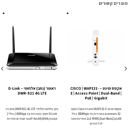
מוצרים קשורים
אקסס פוינט – CISCO | WAP131-
ראוטר (נתב) אלחוטי – D-Link
DWR-921 4G LTE
E | Access Point | Dual-Band |
PoE | Gigabit
אקסס פוינט WAP131-E מחברת Cisco תומך
נתב אלחוטי סלולרי DWR-921 4G LTE מחברת
32 משתמשים במהירות עד 300Mbps כולל
D-Link תומך במהירות עד 150Mbps כולל 2
2x2 MIMO,Dual-Band,1xLAN אחריות מוצר
אנטנות,4xLAN,WAN למוצר שנתיים אחריות
לכל החיים