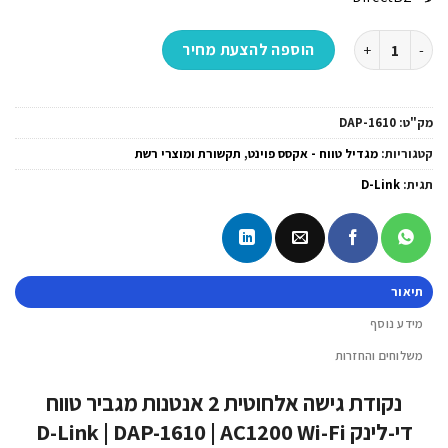
כמות של נקודת גישה אלחוטית 2 אנטנות מגביר טווח די-לינק D-Link | DAP-1610 | AC1200 Wi-Fi
הוספה להצעת מחיר
מק"ט:
DAP-1610
קטגוריות:
מגדיל טווח - אקסס פוינט
,
תקשורת ומוצרי רשת
תגית:
D-Link
תיאור
מידע נוסף
משלוחים והחזרות
נקודת גישה אלחוטית 2 אנטנות מגביר טווח
די-לינק D-Link | DAP-1610 | AC1200 Wi-Fi