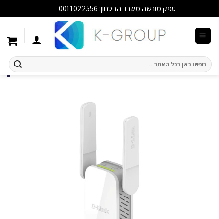
ספק מורשה משרד הבטחון: 0011022556
סגור
Ski
t
conten
חיפוש
עבור: