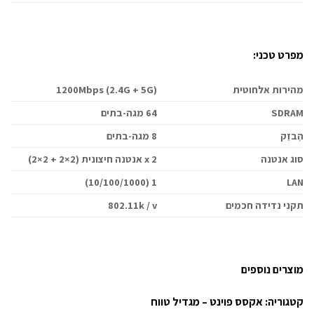
מפרט טכני:
מהירות אלחוטית
1200Mbps (2.4G + 5G)
SDRAM
64 מגה-בתים
הֶבזֵק
8 מגה-בתים
סוג אנטנה
2 x אנטנה חיצונית (2×2 + 2×2)
1 (10/100/1000)
LAN
תקני נדידה חכמים
802.11k / v
מוצרים נוספים
קטגוריה:
אקסס פוינט – מגדיל טווח