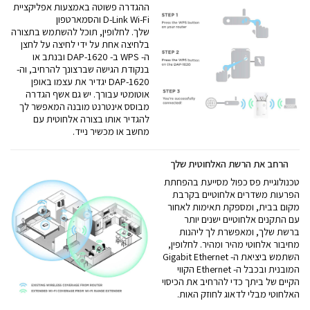
ההגדרה פשוטה באמצעות אפליקציית
D-Link Wi-Fi והסמארטפון
שלך. לחלופין, תוכל להשתמש בתצורה
בלחיצה אחת על ידי לחיצה על לחצן
ה- WPS ב- DAP-1620 ובנתב או
בנקודת הגישה שברצונך להרחיב, וה-
DAP-1620 יגדיר את עצמו באופן
אוטומטי עבורך. יש גם אשף הגדרה
מבוסס אינטרנט מובנה המאפשר לך
להגדיר אותו בצורה אלחוטית עם
מחשב או מכשיר נייד.
הרחב את הרשת האלחוטית שלך
טכנולוגיית פס כפול מסייעת בהפחתת
הפרעות משדרים אלחוטיים בקרבת
מקום בבית, ומספקת תאימות לאחור
עם התקנים אלחוטיים ישנים יותר
ברשת שלך, ומאפשרת לך ליהנות
מחיבור אלחוטי מהיר ומהיר. לחלופין,
השתמש ביציאת ה- Gigabit Ethernet
המובנית ובכבל ה- Ethernet הקווי
הקיים של ביתך כדי להרחיב את הכיסוי
האלחוטי מבלי לדאוג לחוזק האות.