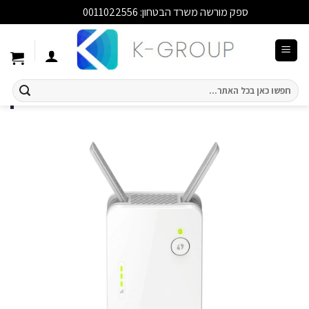
ספק מורשה משרד הבטחון: 0011022556
סגור
Ski
t
conten
חיפוש
עבור: