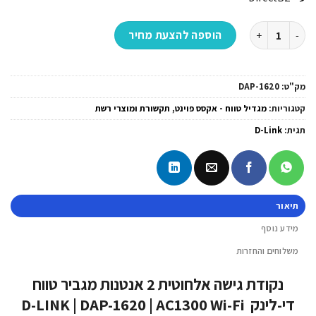
כמות של נקודת גישה אלחוטית 2 אנטנות מגביר טווח די-לינק D-LINK | DAP-1620 | AC1300 Wi-Fi
הוספה להצעת מחיר
מק"ט:
DAP-1620
קטגוריות:
מגדיל טווח - אקסס פוינט
,
תקשורת ומוצרי רשת
תגית:
D-Link
תיאור
מידע נוסף
משלוחים והחזרות
נקודת גישה אלחוטית 2 אנטנות מגביר טווח
די-לינק D-LINK | DAP-1620 | AC1300 Wi-Fi