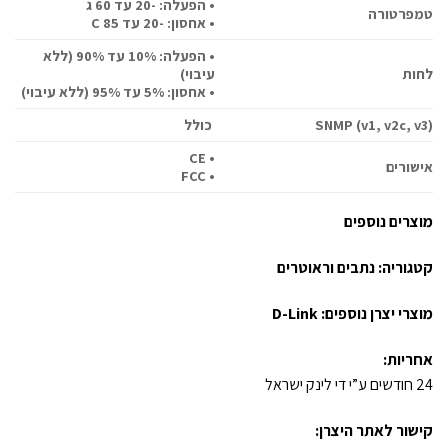
• הפעלה: -20 עד 60 ג
טמפרטורה
• אחסון: -20 עד 85 C
• הפעלה: 10% עד 90% (ללא
לחות
עיבוי)
• אחסון: 5% עד 95% (ללא עיבוי)
SNMP (v1, v2c, v3)
כולל
• CE
אישורים
• FCC
מוצרים נוספים
קטגוריה:
נתבים וראוטרים
מוצרי יצרן נוספים:
D-Link
אחריות:
24 חודשים ע”י די לינק ישראל
קישור לאתר היצרן: