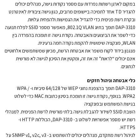
במקום לארגן רשתות נפרדות עם מספר נקודות גישה, מנהלים יכולים
להגדיר TD אחד לתמיכה ביישומים מרובים, כגון גישה ציבורית לאינטרנט
ובקרת רשת פנימית כדי להגדיל את הגמישות ולהפחית עלויות.
DAP-3310 תומך בתיוג 802.1Q VLAN, מאפשר מספר SSID לפלח תנועה
כדי לשפר את הביצועים והאבטחה. נקודת גישה זו תומכת בהפרדה בין
WLAN, פונקציה שימושית להקמת נקודה חמה גרעינית.
מנגנון בידוד לקוח משפר את אבטחת הרשת, מכיוון שמשתמשים אלחוטיים
אינם יכולים “לראות” זה את זה, ומקטין את הסיכון לגישה לא מורשית
לנתונים.
כלי אבטחה וניהול חזקים
DAP-3310 תומך בהצפנת נתוני WEP של 64/128 סיביות ו- WPA /
WPA2. בנוסף, נקודת גישה זו תומכת בסינון כתובות MAC כדי לשלוט
בגישת המשתמש ובפונקציה
השבת SSID לשידור להגבלת גישה בלתי מורשית לרשת הפנימית. למנהלי
רשת יש מספר אפשרויות לשלוט ב- DAP-3310, הכוללות HTTP ו-
HTTPS.
לניהול רשת מתקדם, מנהלים יכולים להשתמש ב- SNMP v1, v2c, v3 על