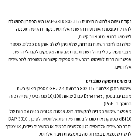
נקודת גישה אלחוטית חיצונית DAP-3310 802.11n היא הפתרון המושלם
להגדלת עוצמת האות וטווח הרשת האלחוטית. נקודת הגישה תוכננה
לשימוש בתנאי מזג אוויר קשים,
יכולה גם לחבר רשתות נפרדות, שלא ניתן לשלב אותן עם כבלים. מספר
מצבי פעולה, כלי ניהול רשת ותכונות אבטחה מספקים למנהלי הרשת
אפשרויות רבות לשימוש במכשיר ומספקים קישוריות משופרת למכשירים
אלחוטיים.
ביצועים ותפוקה מוגברים
שימוש בתקן אלחוטי 802.11n ברצועת 2.4 GHz מספק ביצועי רשת
מוגברים. בנוסף, Ethernet עם 2 יציאות 10/100 מגה ביט / שנייה (כזה
התומך ב- PoE)
מאפשר שימוש במדיה לתקשורת חוט. אנטנה מגזרית בנויה עם רווח של
10 dBi מספקת אות מוגדל בטווח של רשת אלחוטית. לפיכך, DAP-3310
יחבר מכשירים אלחוטיים כגון טלפונים חכמים או מחשבים ניידים, או יצטרף
לרשת שנמצאים במרחק מה באמצעות חיבור אלחוטי.