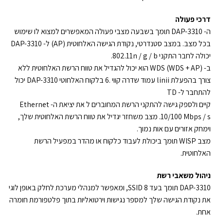
דרכי פעולה
ה- DAP-3310 תומך בשבעה מצבי פעולה המאפשרים למצוא לו שימוש
בכל מצב. במצב סטנדרטי, נקודת הגישה האלחוטית (AP) ל- DAP-3310
יכולה לחבר התקני 802.11n / g / b.
ב- WDS (WDS + AP) הוא יכול להגדיל את טווח הרשת האלחוטית ללא
צורך בהפעלת linii עמוד שדרה קווי .6 בלקוח האלחוטי DAP-3310 יכול
להתחבר ל- TD
קיים ולספק גישה להתקני הרשת המחוברים ל את יציאת ה- Ethernet
10/100 Mbps / s. מצב משחזר יגדיל את טווח הרשת האלחוטית שלך,
וימחק אזורים עם אות נמוך.
מצב WISP תומך ביכולת לעבוד כלקוח או מהדר במפעיל הרשת
האלחוטית.
ניהול משאבי רשת
DAP-3310 תומך בעד 8 SSID, ומאפשר למנהלי מערכת לחלק באופן לוגי
את נקודת הגישה שלך למספר נגישות וירטואליות בתוך פלטפורמת חומרה
אחת.