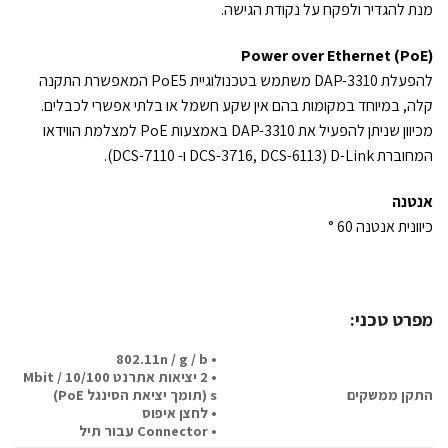
מנת להגדיר ולפקח על נקודת הגישה.
Power over Ethernet (PoE)
להפעלת DAP-3310 משתמש בטכנולוגיית PoE5 המאפשרת התקנה
קלה, במיוחד במקומות בהם אין שקע חשמל או בלתי אפשרי לכבלים.
מכיוון שניתן להפעיל את DAP-3310 באמצעות PoE למצלמת הווידאו
המחוברת D-Link (DCS-3716, DCS-6113 ו- DCS-7110).
אנטנה
כיוונית אנטנה 60 °
מפרט טכני:
• 802.11n / g / b
• 2 יציאות אתרנט 10/100 Mbit /
התקן ממשקים
s (תומך יציאת הסינגל PoE)
• לחצן איפוס
• Connector עבור תיל