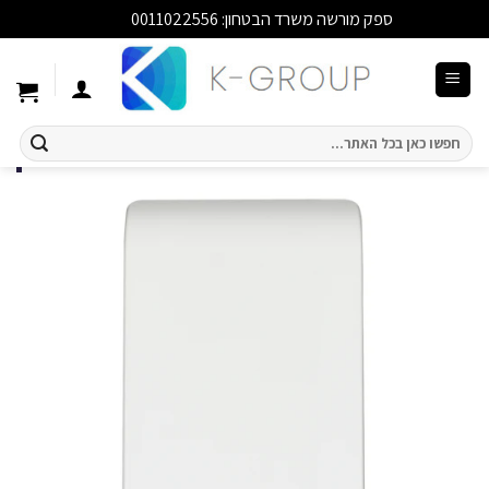
ספק מורשה משרד הבטחון: 0011022556
סגור
Ski
t
conten
חיפוש
עבור: