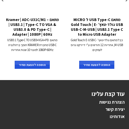
מתאם USB Type-C ל MICRO
מתאם – Kramer | ADC-U31C/M1
USB גולד-טאץ’ Gold Touch | E-
| USB3.1 | Type-C TO VGA &
USB3.0 & PD Type-C |
USB-C-M-USB | USB3.1 Type C
Adapter | 1080P | 60Hz
to Micro USB Adapter
כבל מתאם גולד-טאץ' Gold Touch E-USB-C-
מתאם USB3.1 Type-C TO USB3+VGA+PD
M-USB, אחריות 12 חודשים ע"י דיירקט גרופ
USB-C מחברת KRAMER תומך ברזולוציה
לעסקים.
1080P-60Hz למוצר 10 שנות אחריות
הוספה להצעת מחיר
הוספה להצעת מחיר
עוד קצת עלינו
הצהרת נגישות
יצירת קשר
אודותינו