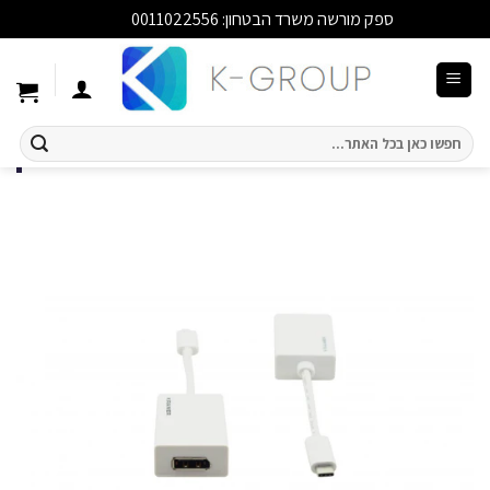
ספק מורשה משרד הבטחון: 0011022556
סגור
Ski
t
conten
חיפוש
עבור: